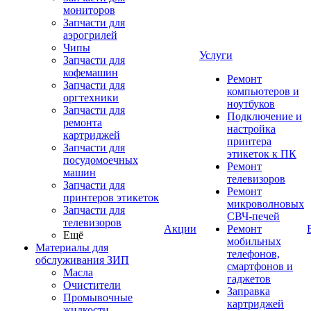
мониторов
Запчасти для
аэрогрилей
Чипы
Услуги
Запчасти для
кофемашин
Ремонт
Запчасти для
компьютеров и
оргтехники
ноутбуков
Запчасти для
Подключение и
ремонта
настройка
картриджей
принтера
Запчасти для
этикеток к ПК
посудомоечных
Ремонт
машин
телевизоров
Запчасти для
Ремонт
принтеров этикеток
микроволновых
Запчасти для
СВЧ-печей
телевизоров
Акции
Ремонт
Ещё
мобильных
Материалы для
телефонов,
обслуживания ЗИП
смартфонов и
Масла
гаджетов
Очистители
Заправка
Промывочные
картриджей
жидкости