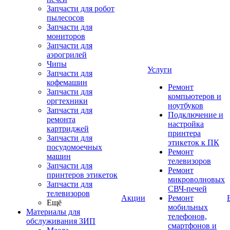
Запчасти для робот
пылесосов
Запчасти для
мониторов
Запчасти для
аэрогрилей
Чипы
Услуги
Запчасти для
кофемашин
Ремонт
Запчасти для
компьютеров и
оргтехники
ноутбуков
Запчасти для
Подключение и
ремонта
настройка
картриджей
принтера
Запчасти для
этикеток к ПК
посудомоечных
Ремонт
машин
телевизоров
Запчасти для
Ремонт
принтеров этикеток
микроволновых
Запчасти для
СВЧ-печей
телевизоров
Акции
Ремонт
Ещё
мобильных
Материалы для
телефонов,
обслуживания ЗИП
смартфонов и