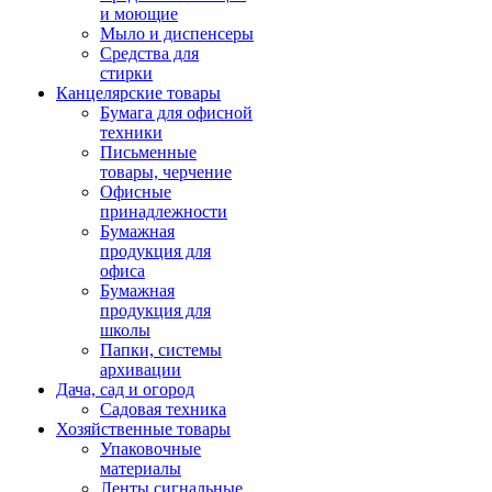
и моющие
Мыло и диспенсеры
Средства для
стирки
Канцелярские товары
Бумага для офисной
техники
Письменные
товары, черчение
Офисные
принадлежности
Бумажная
продукция для
офиса
Бумажная
продукция для
школы
Папки, системы
архивации
Дача, сад и огород
Садовая техника
Хозяйственные товары
Упаковочные
материалы
Ленты сигнальные