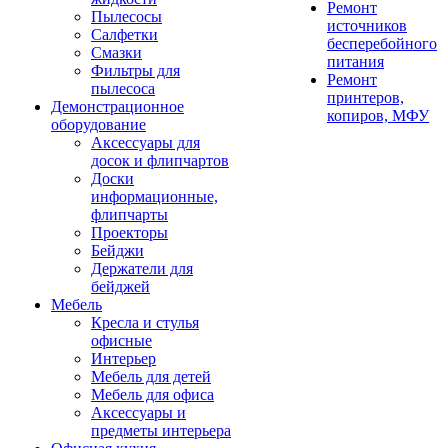
Ремонт
Пылесосы
источников
Салфетки
бесперебойного
Смазки
питания
Фильтры для
Ремонт
пылесоса
принтеров,
Демонстрационное
копиров, МФУ
оборудование
Аксессуары для
досок и флипчартов
Доски
информационные,
флипчарты
Проекторы
Бейджи
Держатели для
бейджей
Мебель
Кресла и стулья
офисные
Интерьер
Мебель для детей
Мебель для офиса
Аксессуары и
предметы интерьера