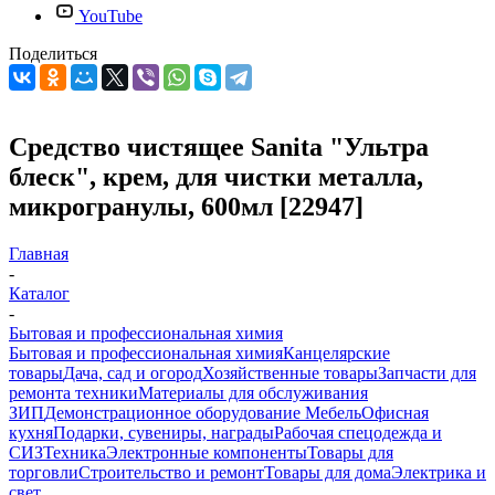
YouTube
Поделиться
Средство чистящее Sanita "Ультра
блеск", крем, для чистки металла,
микрогранулы, 600мл [22947]
Главная
-
Каталог
-
Бытовая и профессиональная химия
Бытовая и профессиональная химия
Канцелярские
товары
Дача, сад и огород
Хозяйственные товары
Запчасти для
ремонта техники
Материалы для обслуживания
ЗИП
Демонстрационное оборудование
Мебель
Офисная
кухня
Подарки, сувениры, награды
Рабочая спецодежда и
СИЗ
Техника
Электронные компоненты
Товары для
торговли
Строительство и ремонт
Товары для дома
Электрика и
свет