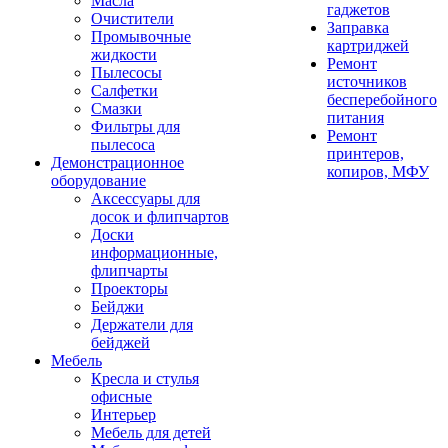
Масла
гаджетов
Очистители
Заправка
Промывочные
картриджей
жидкости
Ремонт
Пылесосы
источников
Салфетки
бесперебойного
Смазки
питания
Фильтры для
Ремонт
пылесоса
принтеров,
Демонстрационное
копиров, МФУ
оборудование
Аксессуары для
досок и флипчартов
Доски
информационные,
флипчарты
Проекторы
Бейджи
Держатели для
бейджей
Мебель
Кресла и стулья
офисные
Интерьер
Мебель для детей