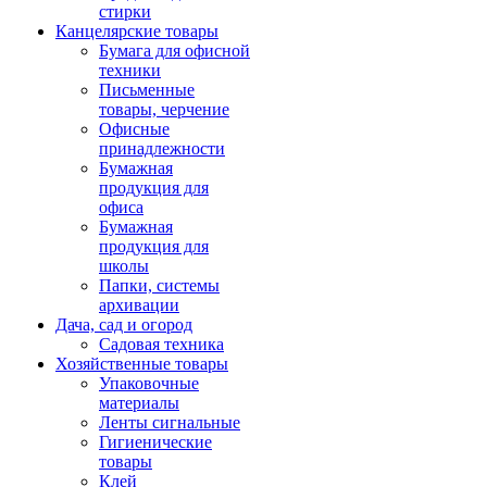
стирки
Канцелярские товары
Бумага для офисной
техники
Письменные
товары, черчение
Офисные
принадлежности
Бумажная
продукция для
офиса
Бумажная
продукция для
школы
Папки, системы
архивации
Дача, сад и огород
Садовая техника
Хозяйственные товары
Упаковочные
материалы
Ленты сигнальные
Гигиенические
товары
Клей