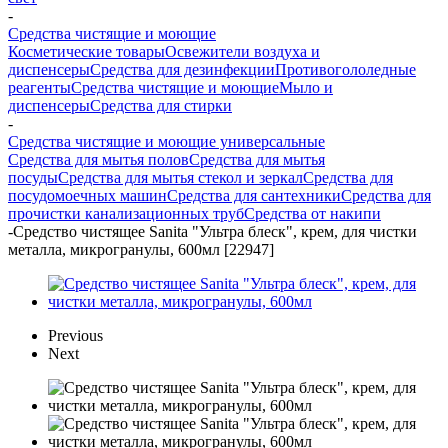
-
Средства чистящие и моющие
Косметические товары
Освежители воздуха и
диспенсеры
Средства для дезинфекции
Противогололедные
реагенты
Средства чистящие и моющие
Мыло и
диспенсеры
Средства для стирки
-
Средства чистящие и моющие универсальные
Средства для мытья полов
Средства для мытья
посуды
Средства для мытья стекол и зеркал
Средства для
посудомоечных машин
Средства для сантехники
Средства для
прочистки канализационных труб
Средства от накипи
-
Средство чистящее Sanita "Ультра блеск", крем, для чистки
металла, микрогранулы, 600мл [22947]
Previous
Next