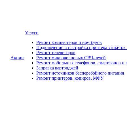
Услуги
Ремонт компьютеров и ноутбуков
Подключение и настройка принтера этикеток
Ремонт телевизоров
Акции
Ремонт микроволновых СВЧ-печей
Ремонт мобильных телефонов, смартфонов и 
Заправка картриджей
Ремонт источников бесперебойного питания
Ремонт принтеров, копиров, МФУ