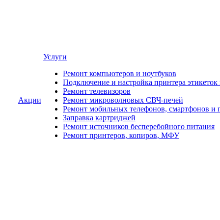
Услуги
Ремонт компьютеров и ноутбуков
Подключение и настройка принтера этикеток
Ремонт телевизоров
Акции
Ремонт микроволновых СВЧ-печей
Ремонт мобильных телефонов, смартфонов и 
Заправка картриджей
Ремонт источников бесперебойного питания
Ремонт принтеров, копиров, МФУ