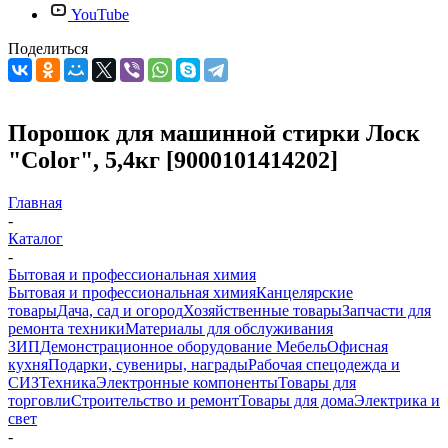
YouTube
Поделиться
Порошок для машинной стирки Лоск
"Color", 5,4кг [9000101414202]
Главная
-
Каталог
-
Бытовая и профессиональная химия
Бытовая и профессиональная химия
Канцелярские
товары
Дача, сад и огород
Хозяйственные товары
Запчасти для
ремонта техники
Материалы для обслуживания
ЗИП
Демонстрационное оборудование
Мебель
Офисная
кухня
Подарки, сувениры, награды
Рабочая спецодежда и
СИЗ
Техника
Электронные компоненты
Товары для
торговли
Строительство и ремонт
Товары для дома
Электрика и
свет
-