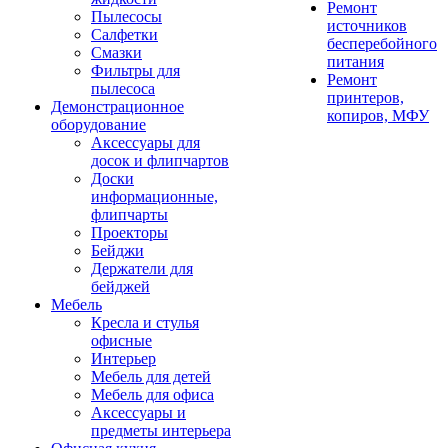
Ремонт
Пылесосы
источников
Салфетки
бесперебойного
Смазки
питания
Фильтры для
Ремонт
пылесоса
принтеров,
Демонстрационное
копиров, МФУ
оборудование
Аксессуары для
досок и флипчартов
Доски
информационные,
флипчарты
Проекторы
Бейджи
Держатели для
бейджей
Мебель
Кресла и стулья
офисные
Интерьер
Мебель для детей
Мебель для офиса
Аксессуары и
предметы интерьера