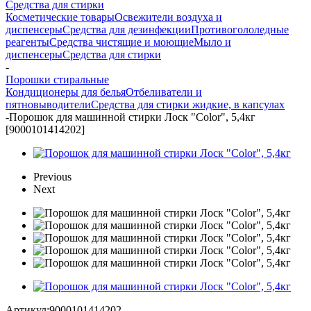
Средства для стирки
Косметические товары
Освежители воздуха и
диспенсеры
Средства для дезинфекции
Противогололедные
реагенты
Средства чистящие и моющие
Мыло и
диспенсеры
Средства для стирки
-
Порошки стиральные
Кондиционеры для белья
Отбеливатели и
пятновыводители
Средства для стирки жидкие, в капсулах
-
Порошок для машинной стирки Лоск "Color", 5,4кг
[9000101414202]
Previous
Next
Артикул:
9000101414202