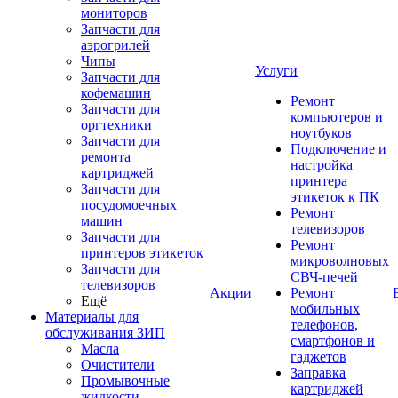
мониторов
Запчасти для
аэрогрилей
Чипы
Услуги
Запчасти для
кофемашин
Ремонт
Запчасти для
компьютеров и
оргтехники
ноутбуков
Запчасти для
Подключение и
ремонта
настройка
картриджей
принтера
Запчасти для
этикеток к ПК
посудомоечных
Ремонт
машин
телевизоров
Запчасти для
Ремонт
принтеров этикеток
микроволновых
Запчасти для
СВЧ-печей
телевизоров
Акции
Ремонт
Ещё
мобильных
Материалы для
телефонов,
обслуживания ЗИП
смартфонов и
Масла
гаджетов
Очистители
Заправка
Промывочные
картриджей
жидкости