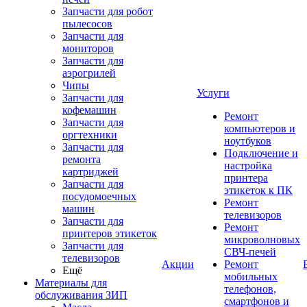
Запчасти для робот
пылесосов
Запчасти для
мониторов
Запчасти для
аэрогрилей
Чипы
Услуги
Запчасти для
кофемашин
Ремонт
Запчасти для
компьютеров и
оргтехники
ноутбуков
Запчасти для
Подключение и
ремонта
настройка
картриджей
принтера
Запчасти для
этикеток к ПК
посудомоечных
Ремонт
машин
телевизоров
Запчасти для
Ремонт
принтеров этикеток
микроволновых
Запчасти для
СВЧ-печей
телевизоров
Акции
Ремонт
Ещё
мобильных
Материалы для
телефонов,
обслуживания ЗИП
смартфонов и