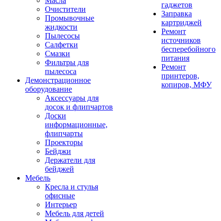
Масла
гаджетов
Очистители
Заправка
Промывочные
картриджей
жидкости
Ремонт
Пылесосы
источников
Салфетки
бесперебойного
Смазки
питания
Фильтры для
Ремонт
пылесоса
принтеров,
Демонстрационное
копиров, МФУ
оборудование
Аксессуары для
досок и флипчартов
Доски
информационные,
флипчарты
Проекторы
Бейджи
Держатели для
бейджей
Мебель
Кресла и стулья
офисные
Интерьер
Мебель для детей