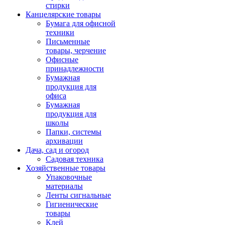
стирки
Канцелярские товары
Бумага для офисной
техники
Письменные
товары, черчение
Офисные
принадлежности
Бумажная
продукция для
офиса
Бумажная
продукция для
школы
Папки, системы
архивации
Дача, сад и огород
Садовая техника
Хозяйственные товары
Упаковочные
материалы
Ленты сигнальные
Гигиенические
товары
Клей