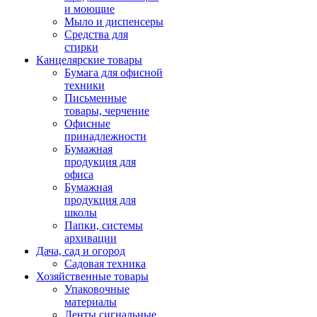
и моющие
Мыло и диспенсеры
Средства для
стирки
Канцелярские товары
Бумага для офисной
техники
Письменные
товары, черчение
Офисные
принадлежности
Бумажная
продукция для
офиса
Бумажная
продукция для
школы
Папки, системы
архивации
Дача, сад и огород
Садовая техника
Хозяйственные товары
Упаковочные
материалы
Ленты сигнальные