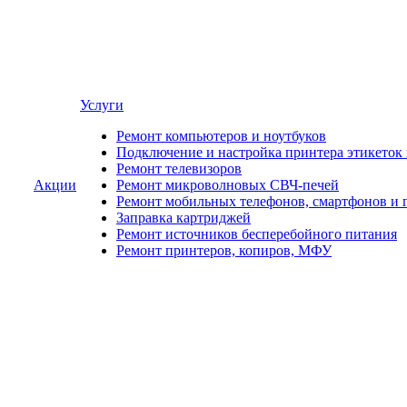
Услуги
Ремонт компьютеров и ноутбуков
Подключение и настройка принтера этикеток
Ремонт телевизоров
Акции
Ремонт микроволновых СВЧ-печей
Ремонт мобильных телефонов, смартфонов и 
Заправка картриджей
Ремонт источников бесперебойного питания
Ремонт принтеров, копиров, МФУ