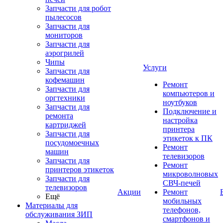
Запчасти для робот
пылесосов
Запчасти для
мониторов
Запчасти для
аэрогрилей
Чипы
Услуги
Запчасти для
кофемашин
Ремонт
Запчасти для
компьютеров и
оргтехники
ноутбуков
Запчасти для
Подключение и
ремонта
настройка
картриджей
принтера
Запчасти для
этикеток к ПК
посудомоечных
Ремонт
машин
телевизоров
Запчасти для
Ремонт
принтеров этикеток
микроволновых
Запчасти для
СВЧ-печей
телевизоров
Акции
Ремонт
Ещё
мобильных
Материалы для
телефонов,
обслуживания ЗИП
смартфонов и