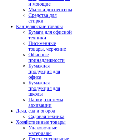
и моющие
Мыло и диспенсеры
Средства для
стирки
Канцелярские товары
Бумага для офисной
техники
Письменные
товары, черчение
Офисные
принадлежности
Бумажная
продукция для
офиса
Бумажная
продукция для
школы
Папки, системы
архивации
Дача, сад и огород
Садовая техника
Хозяйственные товары
Упаковочные
материалы
Ленты сигнальные