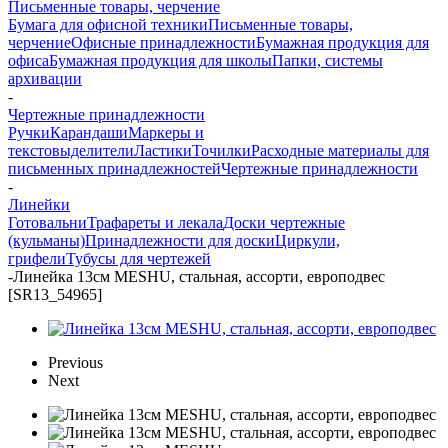
Письменные товары, черчение
Бумага для офисной техники
Письменные товары,
черчение
Офисные принадлежности
Бумажная продукция для
офиса
Бумажная продукция для школы
Папки, системы
архивации
-
Чертежные принадлежности
Ручки
Карандаши
Маркеры и
текстовыделители
Ластики
Точилки
Расходные материалы для
письменных принадлежностей
Чертежные принадлежности
-
Линейки
Готовальни
Трафареты и лекала
Доски чертежные
(кульманы)
Принадлежности для доски
Циркули,
грифели
Тубусы для чертежей
-
Линейка 13см MESHU, стальная, ассорти, европодвес
[SR13_54965]
Previous
Next