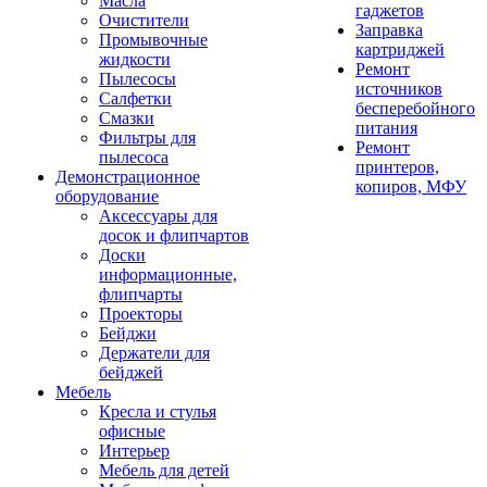
Масла
гаджетов
Очистители
Заправка
Промывочные
картриджей
жидкости
Ремонт
Пылесосы
источников
Салфетки
бесперебойного
Смазки
питания
Фильтры для
Ремонт
пылесоса
принтеров,
Демонстрационное
копиров, МФУ
оборудование
Аксессуары для
досок и флипчартов
Доски
информационные,
флипчарты
Проекторы
Бейджи
Держатели для
бейджей
Мебель
Кресла и стулья
офисные
Интерьер
Мебель для детей