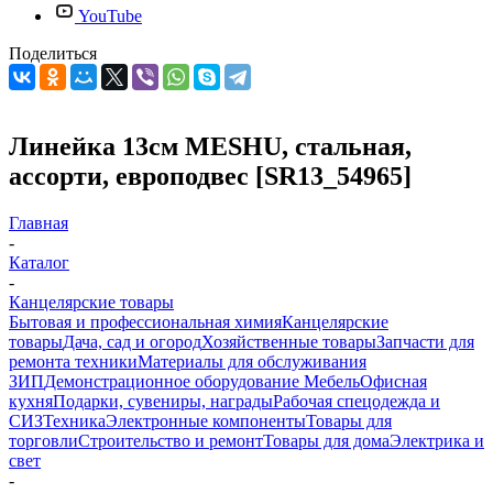
YouTube
Поделиться
Линейка 13см MESHU, стальная,
ассорти, европодвес [SR13_54965]
Главная
-
Каталог
-
Канцелярские товары
Бытовая и профессиональная химия
Канцелярские
товары
Дача, сад и огород
Хозяйственные товары
Запчасти для
ремонта техники
Материалы для обслуживания
ЗИП
Демонстрационное оборудование
Мебель
Офисная
кухня
Подарки, сувениры, награды
Рабочая спецодежда и
СИЗ
Техника
Электронные компоненты
Товары для
торговли
Строительство и ремонт
Товары для дома
Электрика и
свет
-