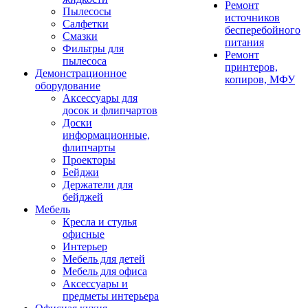
Ремонт
Пылесосы
источников
Салфетки
бесперебойного
Смазки
питания
Фильтры для
Ремонт
пылесоса
принтеров,
Демонстрационное
копиров, МФУ
оборудование
Аксессуары для
досок и флипчартов
Доски
информационные,
флипчарты
Проекторы
Бейджи
Держатели для
бейджей
Мебель
Кресла и стулья
офисные
Интерьер
Мебель для детей
Мебель для офиса
Аксессуары и
предметы интерьера