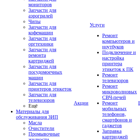
мониторов
Запчасти для
аэрогрилей
Чипы
Услуги
Запчасти для
кофемашин
Ремонт
Запчасти для
компьютеров и
оргтехники
ноутбуков
Запчасти для
Подключение и
ремонта
настройка
картриджей
принтера
Запчасти для
этикеток к ПК
посудомоечных
Ремонт
машин
телевизоров
Запчасти для
Ремонт
принтеров этикеток
микроволновых
Запчасти для
СВЧ-печей
телевизоров
Акции
Ремонт
Ещё
мобильных
Материалы для
телефонов,
обслуживания ЗИП
смартфонов и
Масла
гаджетов
Очистители
Заправка
Промывочные
картриджей
жидкости