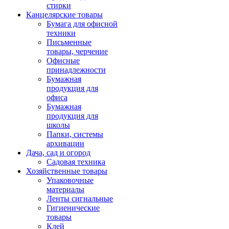
стирки
Канцелярские товары
Бумага для офисной
техники
Письменные
товары, черчение
Офисные
принадлежности
Бумажная
продукция для
офиса
Бумажная
продукция для
школы
Папки, системы
архивации
Дача, сад и огород
Садовая техника
Хозяйственные товары
Упаковочные
материалы
Ленты сигнальные
Гигиенические
товары
Клей