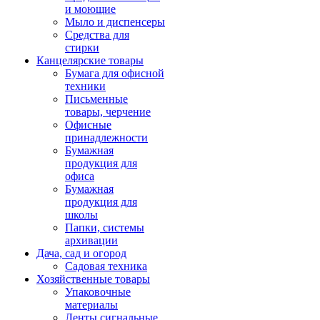
и моющие
Мыло и диспенсеры
Средства для
стирки
Канцелярские товары
Бумага для офисной
техники
Письменные
товары, черчение
Офисные
принадлежности
Бумажная
продукция для
офиса
Бумажная
продукция для
школы
Папки, системы
архивации
Дача, сад и огород
Садовая техника
Хозяйственные товары
Упаковочные
материалы
Ленты сигнальные