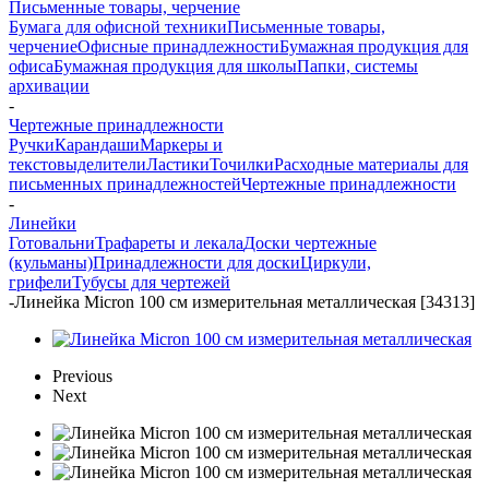
Письменные товары, черчение
Бумага для офисной техники
Письменные товары,
черчение
Офисные принадлежности
Бумажная продукция для
офиса
Бумажная продукция для школы
Папки, системы
архивации
-
Чертежные принадлежности
Ручки
Карандаши
Маркеры и
текстовыделители
Ластики
Точилки
Расходные материалы для
письменных принадлежностей
Чертежные принадлежности
-
Линейки
Готовальни
Трафареты и лекала
Доски чертежные
(кульманы)
Принадлежности для доски
Циркули,
грифели
Тубусы для чертежей
-
Линейка Micron 100 см измерительная металлическая [34313]
Previous
Next