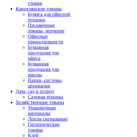
стирки
Канцелярские товары
Бумага для офисной
техники
Письменные
товары, черчение
Офисные
принадлежности
Бумажная
продукция для
офиса
Бумажная
продукция для
школы
Папки, системы
архивации
Дача, сад и огород
Садовая техника
Хозяйственные товары
Упаковочные
материалы
Ленты сигнальные
Гигиенические
товары
Клей