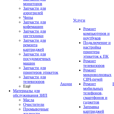
мониторов
Запчасти для
аэрогрилей
Чипы
Услуги
Запчасти для
кофемашин
Ремонт
Запчасти для
компьютеров и
оргтехники
ноутбуков
Запчасти для
Подключение и
ремонта
настройка
картриджей
принтера
Запчасти для
этикеток к ПК
посудомоечных
Ремонт
машин
телевизоров
Запчасти для
Ремонт
принтеров этикеток
микроволновых
Запчасти для
СВЧ-печей
телевизоров
Акции
Ремонт
Ещё
мобильных
Материалы для
телефонов,
обслуживания ЗИП
смартфонов и
Масла
гаджетов
Очистители
Заправка
Промывочные
картриджей
жидкости