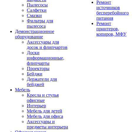
Ремонт
Пылесосы
источников
Салфетки
бесперебойного
Смазки
питания
Фильтры для
Ремонт
пылесоса
принтеров,
Демонстрационное
копиров, МФУ
оборудование
Аксессуары для
досок и флипчартов
Доски
информационные,
флипчарты
Проекторы
Бейджи
Держатели для
бейджей
Мебель
Кресла и стулья
офисные
Интерьер
Мебель для детей
Мебель для офиса
Аксессуары и
предметы интерьера