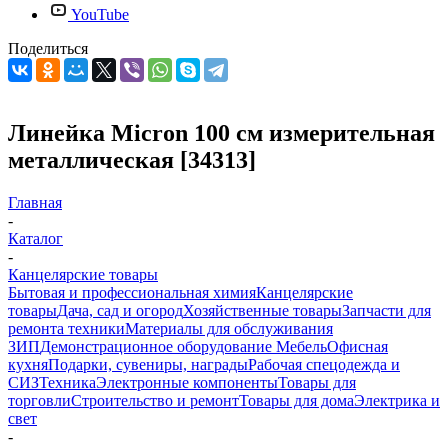
YouTube
Поделиться
Линейка Micron 100 см измерительная
металлическая [34313]
Главная
-
Каталог
-
Канцелярские товары
Бытовая и профессиональная химия
Канцелярские
товары
Дача, сад и огород
Хозяйственные товары
Запчасти для
ремонта техники
Материалы для обслуживания
ЗИП
Демонстрационное оборудование
Мебель
Офисная
кухня
Подарки, сувениры, награды
Рабочая спецодежда и
СИЗ
Техника
Электронные компоненты
Товары для
торговли
Строительство и ремонт
Товары для дома
Электрика и
свет
-