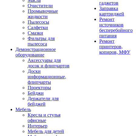
Масла
гаджетов
Очистители
Заправка
Промывочные
картриджей
жидкости
Ремонт
Пылесосы
источников
Салфетки
бесперебойного
Смазки
питания
Фильтры для
Ремонт
пылесоса
принтеров,
Демонстрационное
копиров, МФУ
оборудование
Аксессуары для
досок и флипчартов
Доски
информационные,
флипчарты
Проекторы
Бейджи
Держатели для
бейджей
Мебель
Кресла и стулья
офисные
Интерьер
Мебель для детей