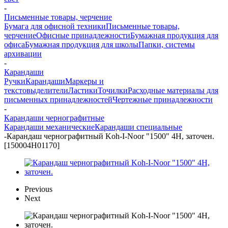
-
Письменные товары, черчение
Бумага для офисной техники
Письменные товары,
черчение
Офисные принадлежности
Бумажная продукция для
офиса
Бумажная продукция для школы
Папки, системы
архивации
-
Карандаши
Ручки
Карандаши
Маркеры и
текстовыделители
Ластики
Точилки
Расходные материалы для
письменных принадлежностей
Чертежные принадлежности
-
Карандаши чернографитные
Карандаши механические
Карандаши специальные
-
Карандаш чернографитный Koh-I-Noor "1500" 4Н, заточен.
[150004H01170]
Previous
Next