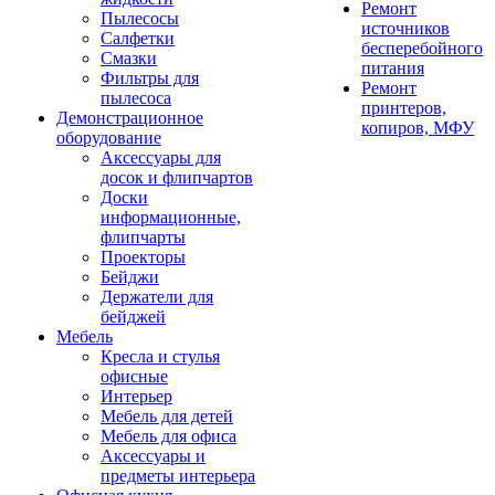
Ремонт
Пылесосы
источников
Салфетки
бесперебойного
Смазки
питания
Фильтры для
Ремонт
пылесоса
принтеров,
Демонстрационное
копиров, МФУ
оборудование
Аксессуары для
досок и флипчартов
Доски
информационные,
флипчарты
Проекторы
Бейджи
Держатели для
бейджей
Мебель
Кресла и стулья
офисные
Интерьер
Мебель для детей
Мебель для офиса
Аксессуары и
предметы интерьера