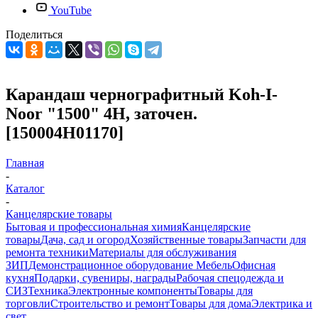
YouTube
Поделиться
Карандаш чернографитный Koh-I-
Noor "1500" 4Н, заточен.
[150004H01170]
Главная
-
Каталог
-
Канцелярские товары
Бытовая и профессиональная химия
Канцелярские
товары
Дача, сад и огород
Хозяйственные товары
Запчасти для
ремонта техники
Материалы для обслуживания
ЗИП
Демонстрационное оборудование
Мебель
Офисная
кухня
Подарки, сувениры, награды
Рабочая спецодежда и
СИЗ
Техника
Электронные компоненты
Товары для
торговли
Строительство и ремонт
Товары для дома
Электрика и
свет