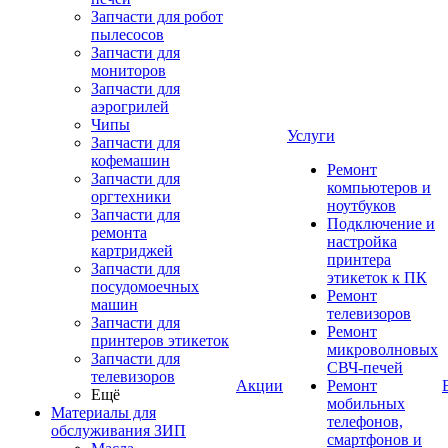
Запчасти для робот
пылесосов
Запчасти для
мониторов
Запчасти для
аэрогрилей
Чипы
Услуги
Запчасти для
кофемашин
Ремонт
Запчасти для
компьютеров и
оргтехники
ноутбуков
Запчасти для
Подключение и
ремонта
настройка
картриджей
принтера
Запчасти для
этикеток к ПК
посудомоечных
Ремонт
машин
телевизоров
Запчасти для
Ремонт
принтеров этикеток
микроволновых
Запчасти для
СВЧ-печей
телевизоров
Акции
Ремонт
Ещё
мобильных
Материалы для
телефонов,
обслуживания ЗИП
смартфонов и