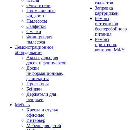
Масла
гаджетов
Очистители
Заправка
Промывочные
картриджей
жидкости
Ремонт
Пылесосы
источников
Салфетки
бесперебойного
Смазки
питания
Фильтры для
Ремонт
пылесоса
принтеров,
Демонстрационное
копиров, МФУ
оборудование
Аксессуары для
досок и флипчартов
Доски
информационные,
флипчарты
Проекторы
Бейджи
Держатели для
бейджей
Мебель
Кресла и стулья
офисные
Интерьер
Мебель для детей