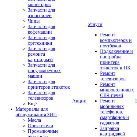
мониторов
Запчасти для
аэрогрилей
Чипы
Услуги
Запчасти для
кофемашин
Ремонт
Запчасти для
компьютеров и
оргтехники
ноутбуков
Запчасти для
Подключение и
ремонта
настройка
картриджей
принтера
Запчасти для
этикеток к ПК
посудомоечных
Ремонт
машин
телевизоров
Запчасти для
Ремонт
принтеров этикеток
микроволновых
Запчасти для
СВЧ-печей
телевизоров
Акции
Ремонт
Ещё
мобильных
Материалы для
телефонов,
обслуживания ЗИП
смартфонов и
Масла
гаджетов
Очистители
Заправка
Промывочные
картриджей
жидкости