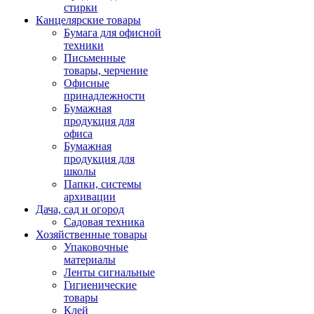
стирки
Канцелярские товары
Бумага для офисной
техники
Письменные
товары, черчение
Офисные
принадлежности
Бумажная
продукция для
офиса
Бумажная
продукция для
школы
Папки, системы
архивации
Дача, сад и огород
Садовая техника
Хозяйственные товары
Упаковочные
материалы
Ленты сигнальные
Гигиенические
товары
Клей