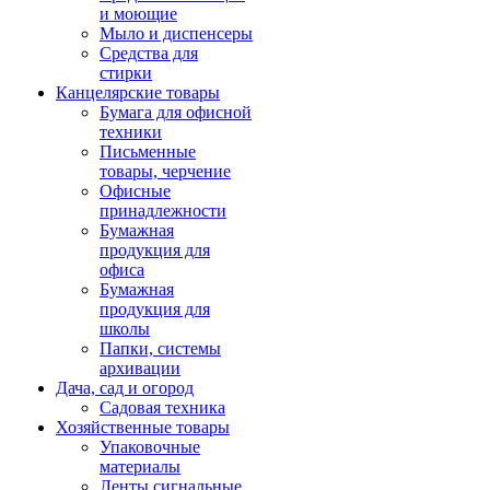
и моющие
Мыло и диспенсеры
Средства для
стирки
Канцелярские товары
Бумага для офисной
техники
Письменные
товары, черчение
Офисные
принадлежности
Бумажная
продукция для
офиса
Бумажная
продукция для
школы
Папки, системы
архивации
Дача, сад и огород
Садовая техника
Хозяйственные товары
Упаковочные
материалы
Ленты сигнальные