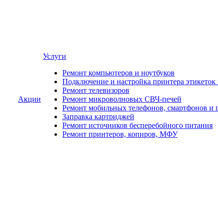
Услуги
Ремонт компьютеров и ноутбуков
Подключение и настройка принтера этикеток
Ремонт телевизоров
Акции
Ремонт микроволновых СВЧ-печей
Ремонт мобильных телефонов, смартфонов и 
Заправка картриджей
Ремонт источников бесперебойного питания
Ремонт принтеров, копиров, МФУ