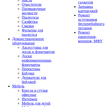
Масла
гаджетов
Очистители
Заправка
Промывочные
картриджей
жидкости
Ремонт
Пылесосы
источников
Салфетки
бесперебойного
Смазки
питания
Фильтры для
Ремонт
пылесоса
принтеров,
Демонстрационное
копиров, МФУ
оборудование
Аксессуары для
досок и флипчартов
Доски
информационные,
флипчарты
Проекторы
Бейджи
Держатели для
бейджей
Мебель
Кресла и стулья
офисные
Интерьер
Мебель для детей