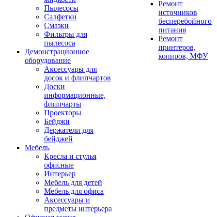
Ремонт
Пылесосы
источников
Салфетки
бесперебойного
Смазки
питания
Фильтры для
Ремонт
пылесоса
принтеров,
Демонстрационное
копиров, МФУ
оборудование
Аксессуары для
досок и флипчартов
Доски
информационные,
флипчарты
Проекторы
Бейджи
Держатели для
бейджей
Мебель
Кресла и стулья
офисные
Интерьер
Мебель для детей
Мебель для офиса
Аксессуары и
предметы интерьера