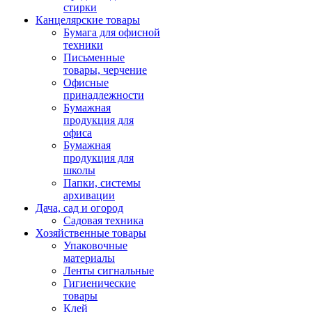
стирки
Канцелярские товары
Бумага для офисной
техники
Письменные
товары, черчение
Офисные
принадлежности
Бумажная
продукция для
офиса
Бумажная
продукция для
школы
Папки, системы
архивации
Дача, сад и огород
Садовая техника
Хозяйственные товары
Упаковочные
материалы
Ленты сигнальные
Гигиенические
товары
Клей