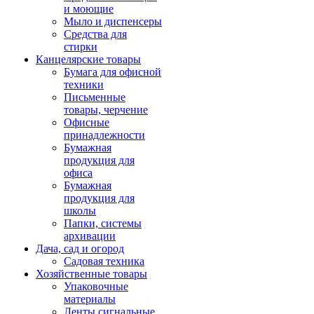
и моющие
Мыло и диспенсеры
Средства для
стирки
Канцелярские товары
Бумага для офисной
техники
Письменные
товары, черчение
Офисные
принадлежности
Бумажная
продукция для
офиса
Бумажная
продукция для
школы
Папки, системы
архивации
Дача, сад и огород
Садовая техника
Хозяйственные товары
Упаковочные
материалы
Ленты сигнальные