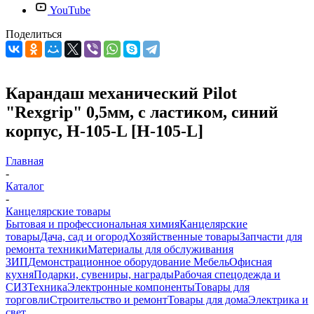
YouTube
Поделиться
Карандаш механический Pilot
"Rexgrip" 0,5мм, с ластиком, синий
корпус, H-105-L [H-105-L]
Главная
-
Каталог
-
Канцелярские товары
Бытовая и профессиональная химия
Канцелярские
товары
Дача, сад и огород
Хозяйственные товары
Запчасти для
ремонта техники
Материалы для обслуживания
ЗИП
Демонстрационное оборудование
Мебель
Офисная
кухня
Подарки, сувениры, награды
Рабочая спецодежда и
СИЗ
Техника
Электронные компоненты
Товары для
торговли
Строительство и ремонт
Товары для дома
Электрика и
свет