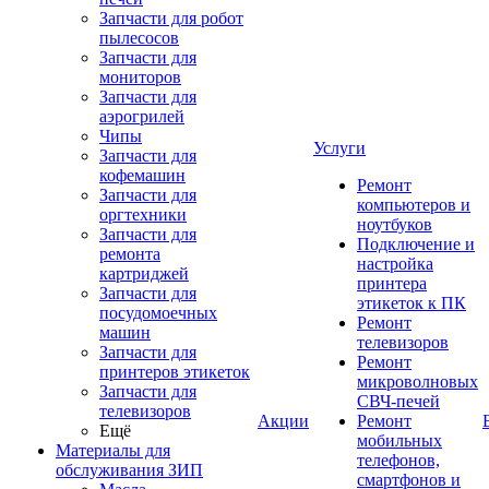
Запчасти для робот
пылесосов
Запчасти для
мониторов
Запчасти для
аэрогрилей
Чипы
Услуги
Запчасти для
кофемашин
Ремонт
Запчасти для
компьютеров и
оргтехники
ноутбуков
Запчасти для
Подключение и
ремонта
настройка
картриджей
принтера
Запчасти для
этикеток к ПК
посудомоечных
Ремонт
машин
телевизоров
Запчасти для
Ремонт
принтеров этикеток
микроволновых
Запчасти для
СВЧ-печей
телевизоров
Акции
Ремонт
Ещё
мобильных
Материалы для
телефонов,
обслуживания ЗИП
смартфонов и