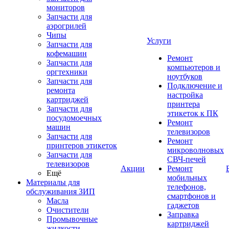
мониторов
Запчасти для
аэрогрилей
Чипы
Услуги
Запчасти для
кофемашин
Ремонт
Запчасти для
компьютеров и
оргтехники
ноутбуков
Запчасти для
Подключение и
ремонта
настройка
картриджей
принтера
Запчасти для
этикеток к ПК
посудомоечных
Ремонт
машин
телевизоров
Запчасти для
Ремонт
принтеров этикеток
микроволновых
Запчасти для
СВЧ-печей
телевизоров
Акции
Ремонт
Ещё
мобильных
Материалы для
телефонов,
обслуживания ЗИП
смартфонов и
Масла
гаджетов
Очистители
Заправка
Промывочные
картриджей
жидкости