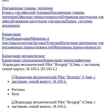
-
Письменные товары, черчение
Бумага для офисной техники
Письменные товары,
черчение
Офисные принадлежности
Бумажная продукция для
офиса
Бумажная продукция для школы
Папки, системы
архивации
-
Карандаши
Ручки
Карандаши
Маркеры и
текстовыделители
Ластики
Точилки
Расходные материалы для
письменных принадлежностей
Чертежные принадлежности
-
Карандаши механические
Карандаши специальные
Карандаши чернографитные
-
Карандаш механический Pilot "Rexgrip" 0,5мм, с ластиком,
синий корпус, H-105-L [H-105-L]
Previous
Next