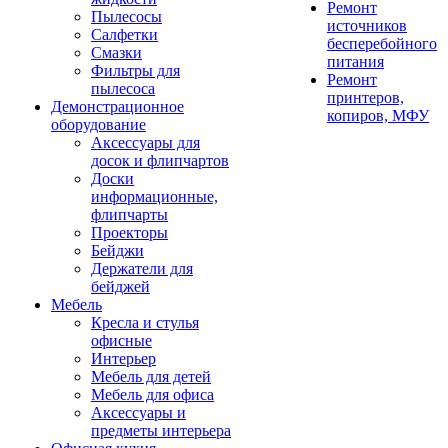
Ремонт
Пылесосы
источников
Салфетки
бесперебойного
Смазки
питания
Фильтры для
Ремонт
пылесоса
принтеров,
Демонстрационное
копиров, МФУ
оборудование
Аксессуары для
досок и флипчартов
Доски
информационные,
флипчарты
Проекторы
Бейджи
Держатели для
бейджей
Мебель
Кресла и стулья
офисные
Интерьер
Мебель для детей
Мебель для офиса
Аксессуары и
предметы интерьера