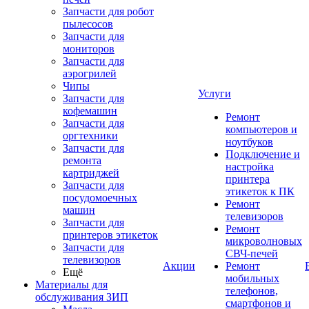
Запчасти для робот
пылесосов
Запчасти для
мониторов
Запчасти для
аэрогрилей
Чипы
Услуги
Запчасти для
кофемашин
Ремонт
Запчасти для
компьютеров и
оргтехники
ноутбуков
Запчасти для
Подключение и
ремонта
настройка
картриджей
принтера
Запчасти для
этикеток к ПК
посудомоечных
Ремонт
машин
телевизоров
Запчасти для
Ремонт
принтеров этикеток
микроволновых
Запчасти для
СВЧ-печей
телевизоров
Акции
Ремонт
Ещё
мобильных
Материалы для
телефонов,
обслуживания ЗИП
смартфонов и