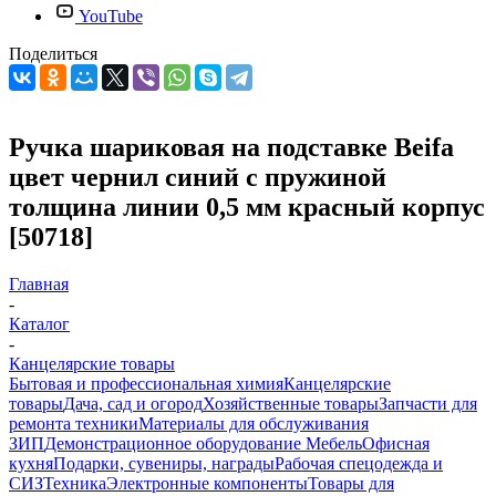
YouTube
Поделиться
Ручка шариковая на подставке Beifa
цвет чернил синий с пружиной
толщина линии 0,5 мм красный корпус
[50718]
Главная
-
Каталог
-
Канцелярские товары
Бытовая и профессиональная химия
Канцелярские
товары
Дача, сад и огород
Хозяйственные товары
Запчасти для
ремонта техники
Материалы для обслуживания
ЗИП
Демонстрационное оборудование
Мебель
Офисная
кухня
Подарки, сувениры, награды
Рабочая спецодежда и
СИЗ
Техника
Электронные компоненты
Товары для