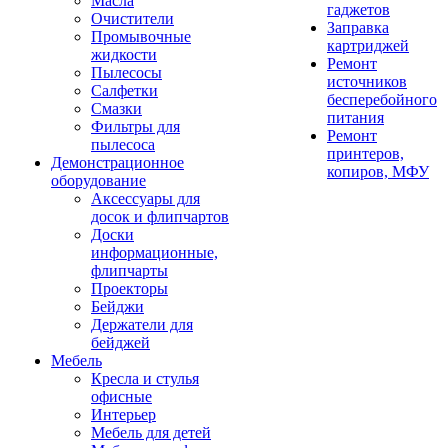
Масла
гаджетов
Очистители
Заправка
Промывочные
картриджей
жидкости
Ремонт
Пылесосы
источников
Салфетки
бесперебойного
Смазки
питания
Фильтры для
Ремонт
пылесоса
принтеров,
Демонстрационное
копиров, МФУ
оборудование
Аксессуары для
досок и флипчартов
Доски
информационные,
флипчарты
Проекторы
Бейджи
Держатели для
бейджей
Мебель
Кресла и стулья
офисные
Интерьер
Мебель для детей