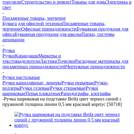
торговли
Строительство и ремонт
Товары для дома
Электрика и
свет
-
Письменные товары, черчение
Бумага для офисной техники
Письменные товары,
черчение
Офисные принадлежности
Бумажная продукция для
офиса
Бумажная продукция для школы
Папки, системы
архивации
-
Ручки
Ручки
Карандаши
Маркеры и
текстовыделители
Ластики
Точилки
Расходные материалы для
письменных принадлежностей
Чертежные принадлежности
-
Ручки настольные
Ручки капиллярные, линеры
Ручки перьевые
Ручки-
роллеры
Ручки гелевые
Ручки стираемые
Ручки
шариковые
Перья плакатные
Рапидографы, изографы
-
Ручка шариковая на подставке Beifa цвет чернил синий с
пружиной толщина линии 0,5 мм красный корпус [50718]