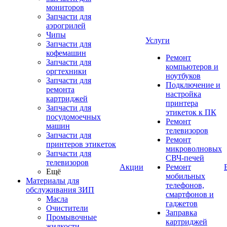
мониторов
Запчасти для
аэрогрилей
Чипы
Услуги
Запчасти для
кофемашин
Ремонт
Запчасти для
компьютеров и
оргтехники
ноутбуков
Запчасти для
Подключение и
ремонта
настройка
картриджей
принтера
Запчасти для
этикеток к ПК
посудомоечных
Ремонт
машин
телевизоров
Запчасти для
Ремонт
принтеров этикеток
микроволновых
Запчасти для
СВЧ-печей
телевизоров
Акции
Ремонт
Ещё
мобильных
Материалы для
телефонов,
обслуживания ЗИП
смартфонов и
Масла
гаджетов
Очистители
Заправка
Промывочные
картриджей
жидкости