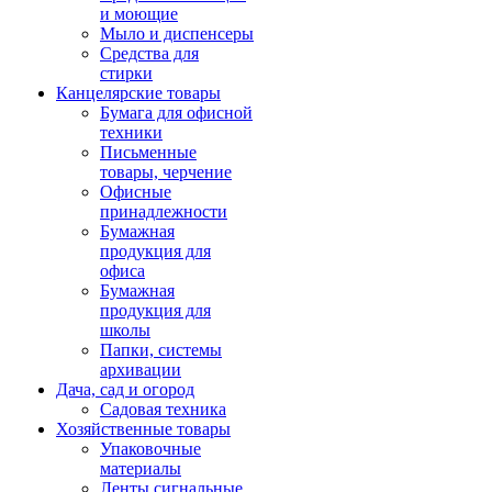
и моющие
Мыло и диспенсеры
Средства для
стирки
Канцелярские товары
Бумага для офисной
техники
Письменные
товары, черчение
Офисные
принадлежности
Бумажная
продукция для
офиса
Бумажная
продукция для
школы
Папки, системы
архивации
Дача, сад и огород
Садовая техника
Хозяйственные товары
Упаковочные
материалы
Ленты сигнальные