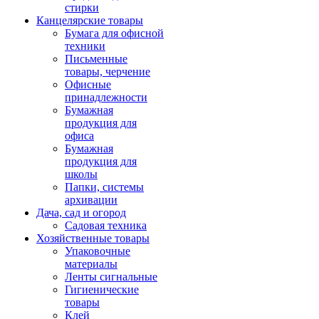
стирки
Канцелярские товары
Бумага для офисной
техники
Письменные
товары, черчение
Офисные
принадлежности
Бумажная
продукция для
офиса
Бумажная
продукция для
школы
Папки, системы
архивации
Дача, сад и огород
Садовая техника
Хозяйственные товары
Упаковочные
материалы
Ленты сигнальные
Гигиенические
товары
Клей