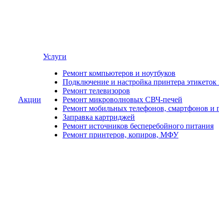
Услуги
Ремонт компьютеров и ноутбуков
Подключение и настройка принтера этикеток
Ремонт телевизоров
Акции
Ремонт микроволновых СВЧ-печей
Ремонт мобильных телефонов, смартфонов и 
Заправка картриджей
Ремонт источников бесперебойного питания
Ремонт принтеров, копиров, МФУ