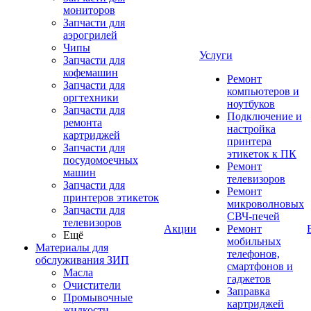
мониторов
Запчасти для
аэрогрилей
Чипы
Услуги
Запчасти для
кофемашин
Ремонт
Запчасти для
компьютеров и
оргтехники
ноутбуков
Запчасти для
Подключение и
ремонта
настройка
картриджей
принтера
Запчасти для
этикеток к ПК
посудомоечных
Ремонт
машин
телевизоров
Запчасти для
Ремонт
принтеров этикеток
микроволновых
Запчасти для
СВЧ-печей
телевизоров
Акции
Ремонт
Ещё
мобильных
Материалы для
телефонов,
обслуживания ЗИП
смартфонов и
Масла
гаджетов
Очистители
Заправка
Промывочные
картриджей
жидкости