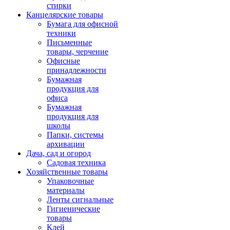
стирки
Канцелярские товары
Бумага для офисной
техники
Письменные
товары, черчение
Офисные
принадлежности
Бумажная
продукция для
офиса
Бумажная
продукция для
школы
Папки, системы
архивации
Дача, сад и огород
Садовая техника
Хозяйственные товары
Упаковочные
материалы
Ленты сигнальные
Гигиенические
товары
Клей