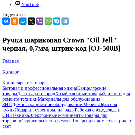
YouTube
Поделиться
Ручка шариковая Crown "Oil Jell"
черная, 0,7мм, штрих-код [OJ-500B]
Главная
-
Каталог
-
Канцелярские товары
Бытовая и профессиональная химия
Канцелярские
товары
Дача, сад и огород
Хозяйственные товары
Запчасти для
ремонта техники
Материалы для обслуживания
ЗИП
Демонстрационное оборудование
Мебель
Офисная
кухня
Подарки, сувениры, награды
Рабочая спецодежда и
СИЗ
Техника
Электронные компоненты
Товары для
торговли
Строительство и ремонт
Товары для дома
Электрика и
свет
-