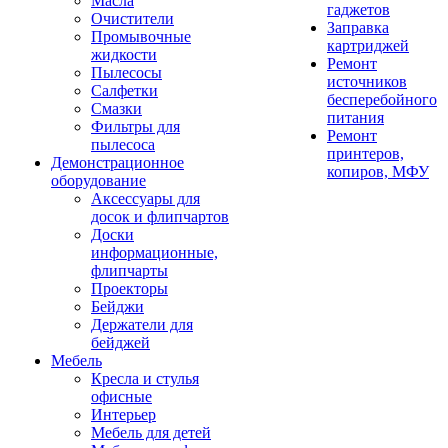
Масла
гаджетов
Очистители
Заправка
Промывочные
картриджей
жидкости
Ремонт
Пылесосы
источников
Салфетки
бесперебойного
Смазки
питания
Фильтры для
Ремонт
пылесоса
принтеров,
Демонстрационное
копиров, МФУ
оборудование
Аксессуары для
досок и флипчартов
Доски
информационные,
флипчарты
Проекторы
Бейджи
Держатели для
бейджей
Мебель
Кресла и стулья
офисные
Интерьер
Мебель для детей