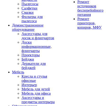
Ремонт
Пылесосы
источников
Салфетки
бесперебойного
Смазки
питания
Фильтры для
Ремонт
пылесоса
принтеров,
Демонстрационное
копиров, МФУ
оборудование
Аксессуары для
досок и флипчартов
Доски
информационные,
флипчарты
Проекторы
Бейджи
Держатели для
бейджей
Мебель
Кресла и стулья
офисные
Интерьер
Мебель для детей
Мебель для офиса
Аксессуары и
предметы интерьера