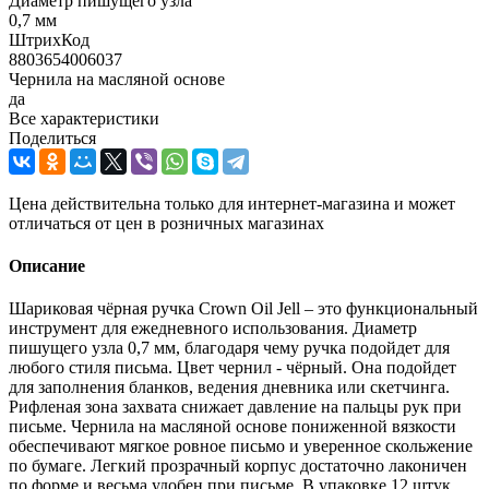
Диаметр пишущего узла
0,7 мм
ШтрихКод
8803654006037
Чернила на масляной основе
да
Все характеристики
Поделиться
Цена действительна только для интернет-магазина и может
отличаться от цен в розничных магазинах
Описание
Шариковая чёрная ручка Crown Oil Jell – это функциональный
инструмент для ежедневного использования. Диаметр
пишущего узла 0,7 мм, благодаря чему ручка подойдет для
любого стиля письма. Цвет чернил - чёрный. Она подойдет
для заполнения бланков, ведения дневника или скетчинга.
Рифленая зона захвата снижает давление на пальцы рук при
письме. Чернила на масляной основе пониженной вязкости
обеспечивают мягкое ровное письмо и уверенное скольжение
по бумаге. Легкий прозрачный корпус достаточно лаконичен
по форме и весьма удобен при письме. В упаковке 12 штук.