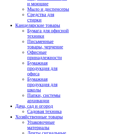
и моющие
Мыло и диспенсеры
Средства для
стирки
Канцелярские товары
Бумага для офисной
техники
Письменные
товары, черчение
Офисные
принадлежности
Бумажная
продукция для
офиса
Бумажная
продукция для
школы
Папки, системы
архивации
Дача, сад и огород
Садовая техника
Хозяйственные товары
Упаковочные
материалы
Ленты сигнальные