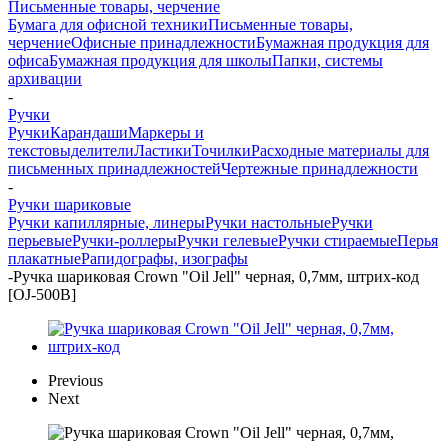
Письменные товары, черчение
Бумага для офисной техники
Письменные товары,
черчение
Офисные принадлежности
Бумажная продукция для
офиса
Бумажная продукция для школы
Папки, системы
архивации
-
Ручки
Ручки
Карандаши
Маркеры и
текстовыделители
Ластики
Точилки
Расходные материалы для
письменных принадлежностей
Чертежные принадлежности
-
Ручки шариковые
Ручки капиллярные, линеры
Ручки настольные
Ручки
перьевые
Ручки-роллеры
Ручки гелевые
Ручки стираемые
Перья
плакатные
Рапидографы, изографы
-
Ручка шариковая Crown "Oil Jell" черная, 0,7мм, штрих-код
[OJ-500B]
Previous
Next