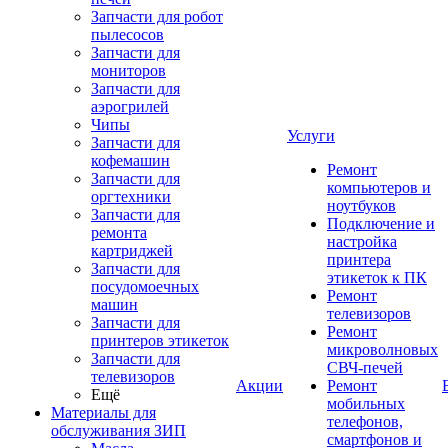
Запчасти для робот
пылесосов
Запчасти для
мониторов
Запчасти для
аэрогрилей
Чипы
Услуги
Запчасти для
кофемашин
Ремонт
Запчасти для
компьютеров и
оргтехники
ноутбуков
Запчасти для
Подключение и
ремонта
настройка
картриджей
принтера
Запчасти для
этикеток к ПК
посудомоечных
Ремонт
машин
телевизоров
Запчасти для
Ремонт
принтеров этикеток
микроволновых
Запчасти для
СВЧ-печей
телевизоров
Акции
Ремонт
Ещё
мобильных
Материалы для
телефонов,
обслуживания ЗИП
смартфонов и