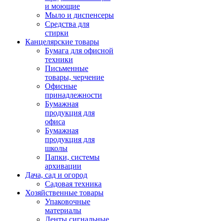
и моющие
Мыло и диспенсеры
Средства для
стирки
Канцелярские товары
Бумага для офисной
техники
Письменные
товары, черчение
Офисные
принадлежности
Бумажная
продукция для
офиса
Бумажная
продукция для
школы
Папки, системы
архивации
Дача, сад и огород
Садовая техника
Хозяйственные товары
Упаковочные
материалы
Ленты сигнальные