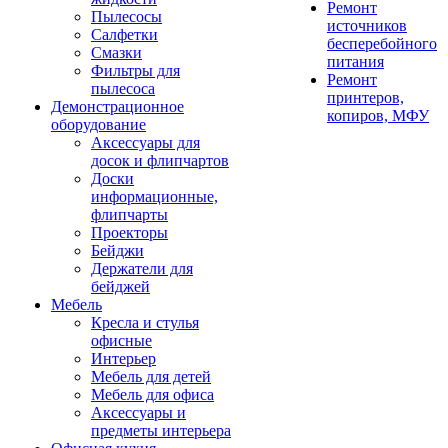
Ремонт
Пылесосы
источников
Салфетки
бесперебойного
Смазки
питания
Фильтры для
Ремонт
пылесоса
принтеров,
Демонстрационное
копиров, МФУ
оборудование
Аксессуары для
досок и флипчартов
Доски
информационные,
флипчарты
Проекторы
Бейджи
Держатели для
бейджей
Мебель
Кресла и стулья
офисные
Интерьер
Мебель для детей
Мебель для офиса
Аксессуары и
предметы интерьера