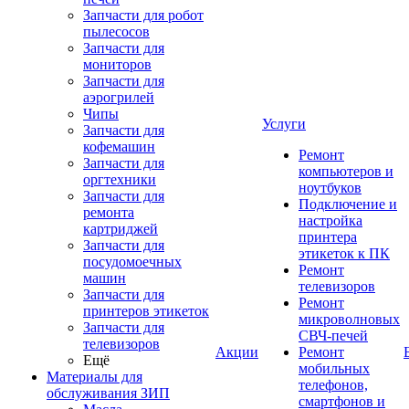
Запчасти для робот
пылесосов
Запчасти для
мониторов
Запчасти для
аэрогрилей
Чипы
Услуги
Запчасти для
кофемашин
Ремонт
Запчасти для
компьютеров и
оргтехники
ноутбуков
Запчасти для
Подключение и
ремонта
настройка
картриджей
принтера
Запчасти для
этикеток к ПК
посудомоечных
Ремонт
машин
телевизоров
Запчасти для
Ремонт
принтеров этикеток
микроволновых
Запчасти для
СВЧ-печей
телевизоров
Акции
Ремонт
Ещё
мобильных
Материалы для
телефонов,
обслуживания ЗИП
смартфонов и