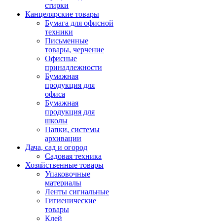
стирки
Канцелярские товары
Бумага для офисной
техники
Письменные
товары, черчение
Офисные
принадлежности
Бумажная
продукция для
офиса
Бумажная
продукция для
школы
Папки, системы
архивации
Дача, сад и огород
Садовая техника
Хозяйственные товары
Упаковочные
материалы
Ленты сигнальные
Гигиенические
товары
Клей