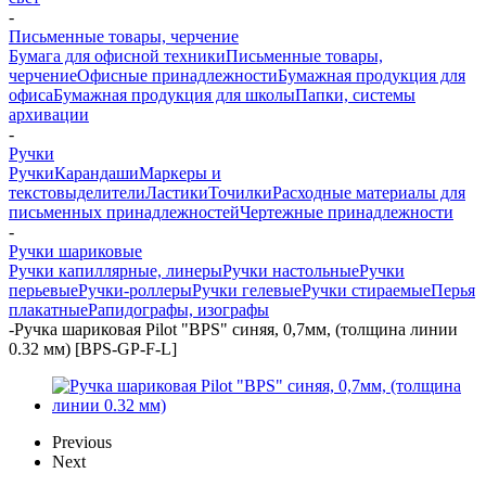
-
Письменные товары, черчение
Бумага для офисной техники
Письменные товары,
черчение
Офисные принадлежности
Бумажная продукция для
офиса
Бумажная продукция для школы
Папки, системы
архивации
-
Ручки
Ручки
Карандаши
Маркеры и
текстовыделители
Ластики
Точилки
Расходные материалы для
письменных принадлежностей
Чертежные принадлежности
-
Ручки шариковые
Ручки капиллярные, линеры
Ручки настольные
Ручки
перьевые
Ручки-роллеры
Ручки гелевые
Ручки стираемые
Перья
плакатные
Рапидографы, изографы
-
Ручка шариковая Pilot "BPS" синяя, 0,7мм, (толщина линии
0.32 мм) [BPS-GP-F-L]
Previous
Next