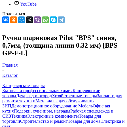
YouTube
Поделиться
Ручка шариковая Pilot "BPS" синяя,
0,7мм, (толщина линии 0.32 мм) [BPS-
GP-F-L]
Главная
-
Каталог
-
Канцелярские товары
Бытовая и профессиональная химия
Канцелярские
товары
Дача, сад и огород
Хозяйственные товары
Запчасти для
ремонта техники
Материалы для обслуживания
ЗИП
Демонстрационное оборудование
Мебель
Офисная
кухня
Подарки, сувениры, награды
Рабочая спецодежда и
СИЗ
Техника
Электронные компоненты
Товары для
торговли
Строительство и ремонт
Товары для дома
Электрика и
свет