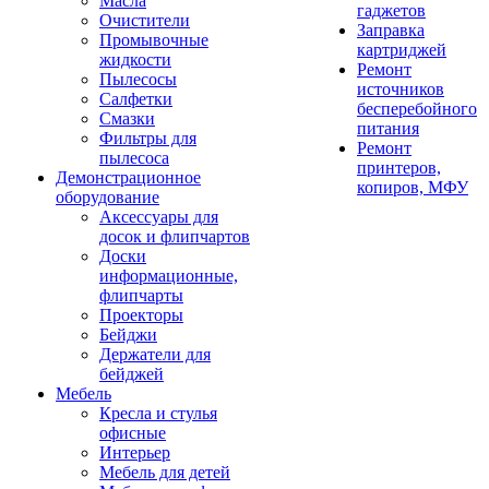
Масла
гаджетов
Очистители
Заправка
Промывочные
картриджей
жидкости
Ремонт
Пылесосы
источников
Салфетки
бесперебойного
Смазки
питания
Фильтры для
Ремонт
пылесоса
принтеров,
Демонстрационное
копиров, МФУ
оборудование
Аксессуары для
досок и флипчартов
Доски
информационные,
флипчарты
Проекторы
Бейджи
Держатели для
бейджей
Мебель
Кресла и стулья
офисные
Интерьер
Мебель для детей