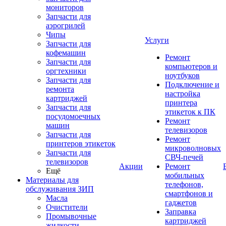
мониторов
Запчасти для
аэрогрилей
Чипы
Услуги
Запчасти для
кофемашин
Ремонт
Запчасти для
компьютеров и
оргтехники
ноутбуков
Запчасти для
Подключение и
ремонта
настройка
картриджей
принтера
Запчасти для
этикеток к ПК
посудомоечных
Ремонт
машин
телевизоров
Запчасти для
Ремонт
принтеров этикеток
микроволновых
Запчасти для
СВЧ-печей
телевизоров
Акции
Ремонт
Ещё
мобильных
Материалы для
телефонов,
обслуживания ЗИП
смартфонов и
Масла
гаджетов
Очистители
Заправка
Промывочные
картриджей
жидкости