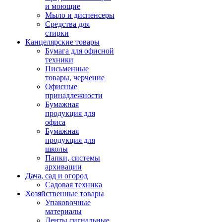
и моющие
Мыло и диспенсеры
Средства для
стирки
Канцелярские товары
Бумага для офисной
техники
Письменные
товары, черчение
Офисные
принадлежности
Бумажная
продукция для
офиса
Бумажная
продукция для
школы
Папки, системы
архивации
Дача, сад и огород
Садовая техника
Хозяйственные товары
Упаковочные
материалы
Ленты сигнальные