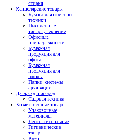
стирки
Канцелярские товары
Бумага для офисной
техники
Письменные
товары, черчение
Офисные
принадлежности
Бумажная
продукция для
офиса
Бумажная
продукция для
школы
Папки, системы
архивации
Дача, сад и огород
Садовая техника
Хозяйственные товары
Упаковочные
материалы
Ленты сигнальные
Гигиенические
товары
Клей