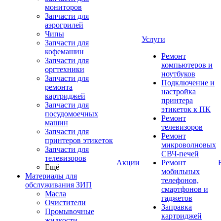
мониторов
Запчасти для
аэрогрилей
Чипы
Услуги
Запчасти для
кофемашин
Ремонт
Запчасти для
компьютеров и
оргтехники
ноутбуков
Запчасти для
Подключение и
ремонта
настройка
картриджей
принтера
Запчасти для
этикеток к ПК
посудомоечных
Ремонт
машин
телевизоров
Запчасти для
Ремонт
принтеров этикеток
микроволновых
Запчасти для
СВЧ-печей
телевизоров
Акции
Ремонт
Ещё
мобильных
Материалы для
телефонов,
обслуживания ЗИП
смартфонов и
Масла
гаджетов
Очистители
Заправка
Промывочные
картриджей
жидкости