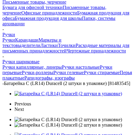
Письменные товары, черчение
Бумага для офисной техники
Письменные товары,
черчение
Офисные принадлежности
Бумажная продукция для
офиса
Бумажная продукция для школы
Папки, системы
архивации
-
Ручки
Ручки
Карандаши
Маркеры и
текстовыделители
Ластики
Точилки
Расходные материалы для
письменных принадлежностей
Чертежные принадлежности
-
Ручки шариковые
Ручки капиллярные, линеры
Ручки настольные
Ручки
перьевые
Ручки-роллеры
Ручки гелевые
Ручки стираемые
Перья
плакатные
Рапидографы, изографы
-
Батарейка C (LR14) Duracell (2 штуки в упаковке) [81483545]
Previous
Next