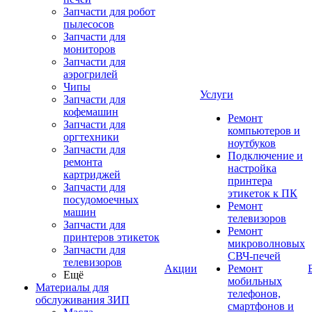
Запчасти для робот
пылесосов
Запчасти для
мониторов
Запчасти для
аэрогрилей
Чипы
Услуги
Запчасти для
кофемашин
Ремонт
Запчасти для
компьютеров и
оргтехники
ноутбуков
Запчасти для
Подключение и
ремонта
настройка
картриджей
принтера
Запчасти для
этикеток к ПК
посудомоечных
Ремонт
машин
телевизоров
Запчасти для
Ремонт
принтеров этикеток
микроволновых
Запчасти для
СВЧ-печей
телевизоров
Акции
Ремонт
Ещё
мобильных
Материалы для
телефонов,
обслуживания ЗИП
смартфонов и