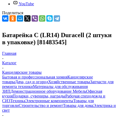
YouTube
Поделиться
Батарейка C (LR14) Duracell (2 штуки
в упаковке) [81483545]
Главная
-
Каталог
-
Канцелярские товары
Бытовая и профессиональная химия
Канцелярские
товары
Дача, сад и огород
Хозяйственные товары
Запчасти для
ремонта техники
Материалы для обслуживания
ЗИП
Демонстрационное оборудование
Мебель
Офисная
кухня
Подарки, сувениры, награды
Рабочая спецодежда и
СИЗ
Техника
Электронные компоненты
Товары для
торговли
Строительство и ремонт
Товары для дома
Электрика и
свет
-