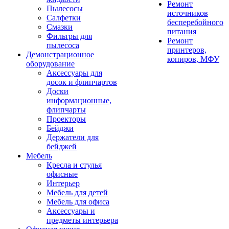
Ремонт
Пылесосы
источников
Салфетки
бесперебойного
Смазки
питания
Фильтры для
Ремонт
пылесоса
принтеров,
Демонстрационное
копиров, МФУ
оборудование
Аксессуары для
досок и флипчартов
Доски
информационные,
флипчарты
Проекторы
Бейджи
Держатели для
бейджей
Мебель
Кресла и стулья
офисные
Интерьер
Мебель для детей
Мебель для офиса
Аксессуары и
предметы интерьера