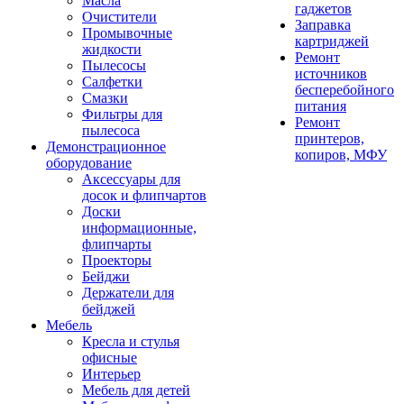
Масла
гаджетов
Очистители
Заправка
Промывочные
картриджей
жидкости
Ремонт
Пылесосы
источников
Салфетки
бесперебойного
Смазки
питания
Фильтры для
Ремонт
пылесоса
принтеров,
Демонстрационное
копиров, МФУ
оборудование
Аксессуары для
досок и флипчартов
Доски
информационные,
флипчарты
Проекторы
Бейджи
Держатели для
бейджей
Мебель
Кресла и стулья
офисные
Интерьер
Мебель для детей