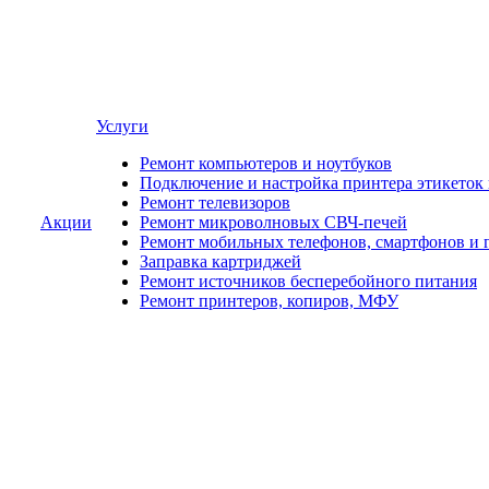
Услуги
Ремонт компьютеров и ноутбуков
Подключение и настройка принтера этикеток
Ремонт телевизоров
Акции
Ремонт микроволновых СВЧ-печей
Ремонт мобильных телефонов, смартфонов и 
Заправка картриджей
Ремонт источников бесперебойного питания
Ремонт принтеров, копиров, МФУ