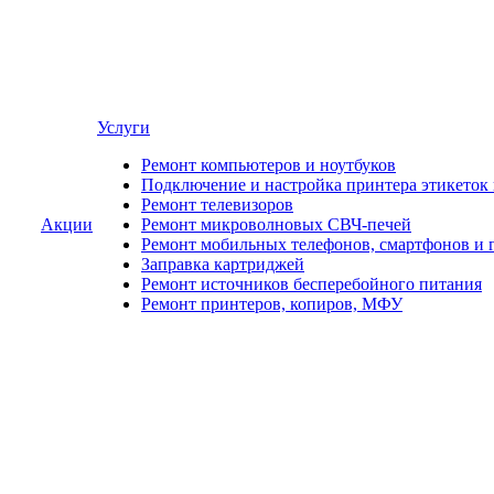
Услуги
Ремонт компьютеров и ноутбуков
Подключение и настройка принтера этикеток
Ремонт телевизоров
Акции
Ремонт микроволновых СВЧ-печей
Ремонт мобильных телефонов, смартфонов и 
Заправка картриджей
Ремонт источников бесперебойного питания
Ремонт принтеров, копиров, МФУ