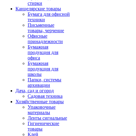
стирки
Канцелярские товары
Бумага для офисной
техники
Письменные
товары, черчение
Офисные
принадлежности
Бумажная
продукция для
офиса
Бумажная
продукция для
школы
Папки, системы
архивации
Дача, сад и огород
Садовая техника
Хозяйственные товары
Упаковочные
материалы
Ленты сигнальные
Гигиенические
товары
Клей