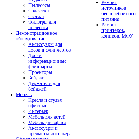
Ремонт
Пылесосы
источников
Салфетки
бесперебойного
Смазки
питания
Фильтры для
Ремонт
пылесоса
принтеров,
Демонстрационное
копиров, МФУ
оборудование
Аксессуары для
досок и флипчартов
Доски
информационные,
флипчарты
Проекторы
Бейджи
Держатели для
бейджей
Мебель
Кресла и стулья
офисные
Интерьер
Мебель для детей
Мебель для офиса
Аксессуары и
предметы интерьера