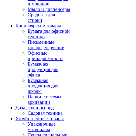
и моющие
Мыло и диспенсеры
Средства для
стирки
Канцелярские товары
Бумага для офисной
техники
Письменные
товары, черчение
Офисные
принадлежности
Бумажная
продукция для
офиса
Бумажная
продукция для
школы
Папки, системы
архивации
Дача, сад и огород
Садовая техника
Хозяйственные товары
Упаковочные
материалы
Ленты сигнальные