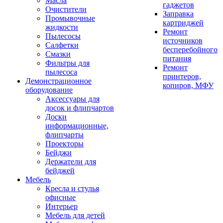
Масла
гаджетов
Очистители
Заправка
Промывочные
картриджей
жидкости
Ремонт
Пылесосы
источников
Салфетки
бесперебойного
Смазки
питания
Фильтры для
Ремонт
пылесоса
принтеров,
Демонстрационное
копиров, МФУ
оборудование
Аксессуары для
досок и флипчартов
Доски
информационные,
флипчарты
Проекторы
Бейджи
Держатели для
бейджей
Мебель
Кресла и стулья
офисные
Интерьер
Мебель для детей