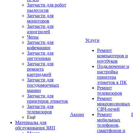
Запчасти для робот
пылесосов
Запчасти для
мониторов
Запчасти для
аэрогрилей
Чипы
Услуги
Запчасти для
кофемашин
Ремонт
Запчасти для
компьютеров и
оргтехники
ноутбуков
Запчасти для
Подключение и
ремонта
настройка
картриджей
принтера
Запчасти для
этикеток к ПК
посудомоечных
Ремонт
машин
телевизоров
Запчасти для
Ремонт
принтеров этикеток
микроволновых
Запчасти для
СВЧ-печей
телевизоров
Акции
Ремонт
Ещё
мобильных
Материалы для
телефонов,
обслуживания ЗИП
смартфонов и