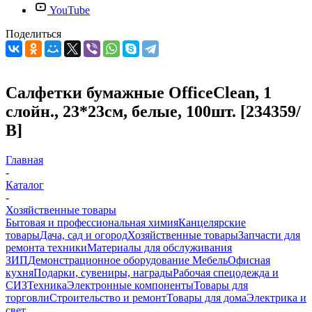
YouTube
Поделиться
Салфетки бумажные OfficeClean, 1
слойн., 23*23см, белые, 100шт. [234359/
В]
Главная
-
Каталог
-
Хозяйственные товары
Бытовая и профессиональная химия
Канцелярские
товары
Дача, сад и огород
Хозяйственные товары
Запчасти для
ремонта техники
Материалы для обслуживания
ЗИП
Демонстрационное оборудование
Мебель
Офисная
кухня
Подарки, сувениры, награды
Рабочая спецодежда и
СИЗ
Техника
Электронные компоненты
Товары для
торговли
Строительство и ремонт
Товары для дома
Электрика и
свет