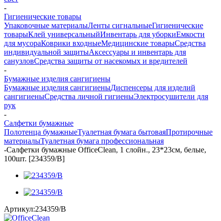
-
Гигиенические товары
Упаковочные материалы
Ленты сигнальные
Гигиенические
товары
Клей универсальный
Инвентарь для уборки
Емкости
для мусора
Коврики входные
Медицинские товары
Средства
индивидуальной защиты
Аксессуары и инвентарь для
санузлов
Средства защиты от насекомых и вредителей
-
Бумажные изделия сангигиены
Бумажные изделия сангигиены
Диспенсеры для изделий
сангигиены
Средства личной гигиены
Электросушители для
рук
-
Салфетки бумажные
Полотенца бумажные
Туалетная бумага бытовая
Протирочные
материалы
Туалетная бумага профессиональная
-
Салфетки бумажные OfficeClean, 1 слойн., 23*23см, белые,
100шт. [234359/В]
Артикул:
234359/В