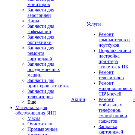
мониторов
Запчасти для
аэрогрилей
Чипы
Услуги
Запчасти для
кофемашин
Ремонт
Запчасти для
компьютеров и
оргтехники
ноутбуков
Запчасти для
Подключение и
ремонта
настройка
картриджей
принтера
Запчасти для
этикеток к ПК
посудомоечных
Ремонт
машин
телевизоров
Запчасти для
Ремонт
принтеров этикеток
микроволновых
Запчасти для
СВЧ-печей
телевизоров
Акции
Ремонт
Ещё
мобильных
Материалы для
телефонов,
обслуживания ЗИП
смартфонов и
Масла
гаджетов
Очистители
Заправка
Промывочные
картриджей
жидкости