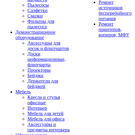
Ремонт
Пылесосы
источников
Салфетки
бесперебойного
Смазки
питания
Фильтры для
Ремонт
пылесоса
принтеров,
Демонстрационное
копиров, МФУ
оборудование
Аксессуары для
досок и флипчартов
Доски
информационные,
флипчарты
Проекторы
Бейджи
Держатели для
бейджей
Мебель
Кресла и стулья
офисные
Интерьер
Мебель для детей
Мебель для офиса
Аксессуары и
предметы интерьера