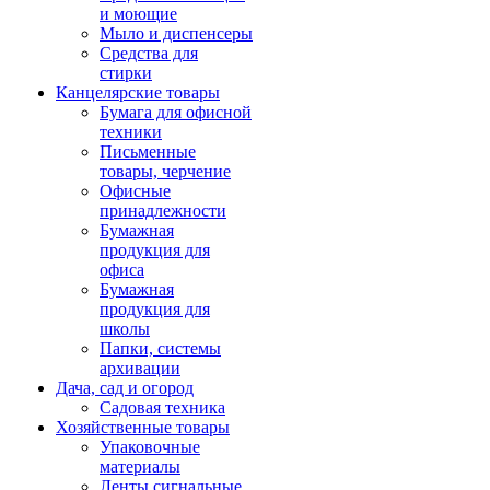
и моющие
Мыло и диспенсеры
Средства для
стирки
Канцелярские товары
Бумага для офисной
техники
Письменные
товары, черчение
Офисные
принадлежности
Бумажная
продукция для
офиса
Бумажная
продукция для
школы
Папки, системы
архивации
Дача, сад и огород
Садовая техника
Хозяйственные товары
Упаковочные
материалы
Ленты сигнальные