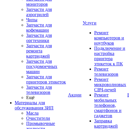
мониторов
Запчасти для
аэрогрилей
Чипы
Услуги
Запчасти для
кофемашин
Ремонт
Запчасти для
компьютеров и
оргтехники
ноутбуков
Запчасти для
Подключение и
ремонта
настройка
картриджей
принтера
Запчасти для
этикеток к ПК
посудомоечных
Ремонт
машин
телевизоров
Запчасти для
Ремонт
принтеров этикеток
микроволновых
Запчасти для
СВЧ-печей
телевизоров
Акции
Ремонт
Ещё
мобильных
Материалы для
телефонов,
обслуживания ЗИП
смартфонов и
Масла
гаджетов
Очистители
Заправка
Промывочные
картриджей
жидкости