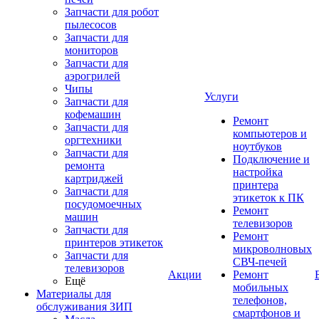
Запчасти для робот
пылесосов
Запчасти для
мониторов
Запчасти для
аэрогрилей
Чипы
Услуги
Запчасти для
кофемашин
Ремонт
Запчасти для
компьютеров и
оргтехники
ноутбуков
Запчасти для
Подключение и
ремонта
настройка
картриджей
принтера
Запчасти для
этикеток к ПК
посудомоечных
Ремонт
машин
телевизоров
Запчасти для
Ремонт
принтеров этикеток
микроволновых
Запчасти для
СВЧ-печей
телевизоров
Акции
Ремонт
Ещё
мобильных
Материалы для
телефонов,
обслуживания ЗИП
смартфонов и