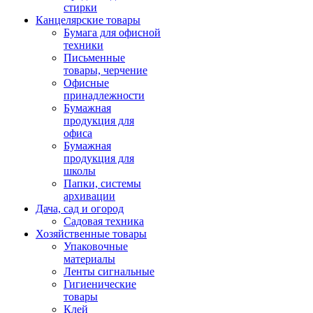
стирки
Канцелярские товары
Бумага для офисной
техники
Письменные
товары, черчение
Офисные
принадлежности
Бумажная
продукция для
офиса
Бумажная
продукция для
школы
Папки, системы
архивации
Дача, сад и огород
Садовая техника
Хозяйственные товары
Упаковочные
материалы
Ленты сигнальные
Гигиенические
товары
Клей