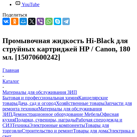
YouTube
Поделиться
Промывочная жидкость Hi-Black для
струйных картриджей HP / Canon, 180
мл. [15070600242]
Главная
-
Каталог
-
Материалы для обслуживания ЗИП
Бытовая и профессиональная химия
Канцелярские
товары
Дача, сад и огород
Хозяйственные товары
Запчасти для
ремонта техники
Материалы для обслуживания
ЗИП
Демонстрационное оборудование
Мебель
Офисная
кухня
Подарки, сувениры, награды
Рабочая спецодежда и
СИЗ
Техника
Электронные компоненты
Товары для
торговли
Строительство и ремонт
Товары для дома
Электрика и
свет