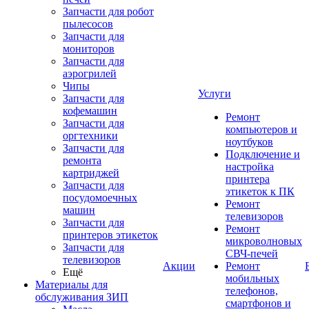
Запчасти для робот
пылесосов
Запчасти для
мониторов
Запчасти для
аэрогрилей
Чипы
Услуги
Запчасти для
кофемашин
Ремонт
Запчасти для
компьютеров и
оргтехники
ноутбуков
Запчасти для
Подключение и
ремонта
настройка
картриджей
принтера
Запчасти для
этикеток к ПК
посудомоечных
Ремонт
машин
телевизоров
Запчасти для
Ремонт
принтеров этикеток
микроволновых
Запчасти для
СВЧ-печей
телевизоров
Акции
Ремонт
Ещё
мобильных
Материалы для
телефонов,
обслуживания ЗИП
смартфонов и