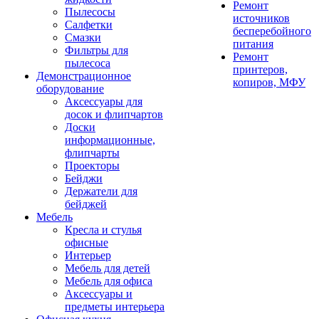
Ремонт
Пылесосы
источников
Салфетки
бесперебойного
Смазки
питания
Фильтры для
Ремонт
пылесоса
принтеров,
Демонстрационное
копиров, МФУ
оборудование
Аксессуары для
досок и флипчартов
Доски
информационные,
флипчарты
Проекторы
Бейджи
Держатели для
бейджей
Мебель
Кресла и стулья
офисные
Интерьер
Мебель для детей
Мебель для офиса
Аксессуары и
предметы интерьера