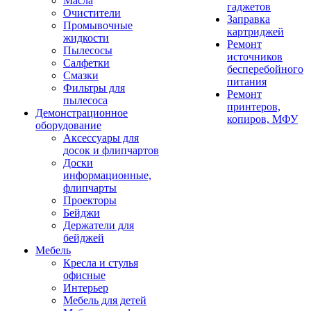
Масла
гаджетов
Очистители
Заправка
Промывочные
картриджей
жидкости
Ремонт
Пылесосы
источников
Салфетки
бесперебойного
Смазки
питания
Фильтры для
Ремонт
пылесоса
принтеров,
Демонстрационное
копиров, МФУ
оборудование
Аксессуары для
досок и флипчартов
Доски
информационные,
флипчарты
Проекторы
Бейджи
Держатели для
бейджей
Мебель
Кресла и стулья
офисные
Интерьер
Мебель для детей