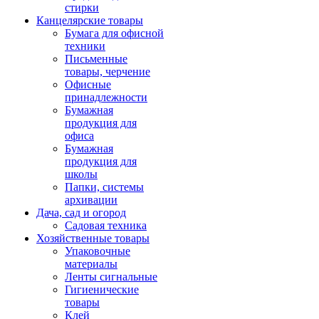
стирки
Канцелярские товары
Бумага для офисной
техники
Письменные
товары, черчение
Офисные
принадлежности
Бумажная
продукция для
офиса
Бумажная
продукция для
школы
Папки, системы
архивации
Дача, сад и огород
Садовая техника
Хозяйственные товары
Упаковочные
материалы
Ленты сигнальные
Гигиенические
товары
Клей