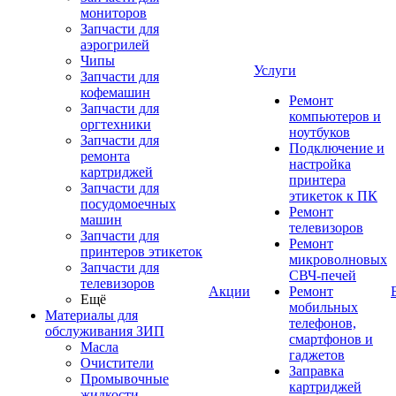
мониторов
Запчасти для
аэрогрилей
Чипы
Услуги
Запчасти для
кофемашин
Ремонт
Запчасти для
компьютеров и
оргтехники
ноутбуков
Запчасти для
Подключение и
ремонта
настройка
картриджей
принтера
Запчасти для
этикеток к ПК
посудомоечных
Ремонт
машин
телевизоров
Запчасти для
Ремонт
принтеров этикеток
микроволновых
Запчасти для
СВЧ-печей
телевизоров
Акции
Ремонт
Ещё
мобильных
Материалы для
телефонов,
обслуживания ЗИП
смартфонов и
Масла
гаджетов
Очистители
Заправка
Промывочные
картриджей
жидкости