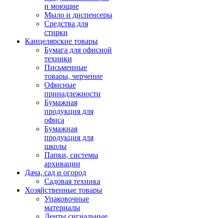
и моющие
Мыло и диспенсеры
Средства для
стирки
Канцелярские товары
Бумага для офисной
техники
Письменные
товары, черчение
Офисные
принадлежности
Бумажная
продукция для
офиса
Бумажная
продукция для
школы
Папки, системы
архивации
Дача, сад и огород
Садовая техника
Хозяйственные товары
Упаковочные
материалы
Ленты сигнальные