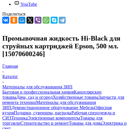
YouTube
Поделиться
Промывочная жидкость Hi-Black для
струйных картриджей Epson, 500 мл.
[15070600246]
Главная
-
Каталог
-
Материалы для обслуживания ЗИП
Бытовая и профессиональная химия
Канцелярские
товары
Дача, сад и огород
Хозяйственные товары
Запчасти для
ремонта техники
Материалы для обслуживания
ЗИП
Демонстрационное оборудование
Мебель
Офисная
кухня
Подарки, сувениры, награды
Рабочая спецодежда и
СИЗ
Техника
Электронные компоненты
Товары для
торговли
Строительство и ремонт
Товары для дома
Электрика и
свет