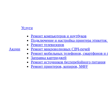
Услуги
Ремонт компьютеров и ноутбуков
Подключение и настройка принтера этикеток
Ремонт телевизоров
Акции
Ремонт микроволновых СВЧ-печей
Ремонт мобильных телефонов, смартфонов и 
Заправка картриджей
Ремонт источников бесперебойного питания
Ремонт принтеров, копиров, МФУ