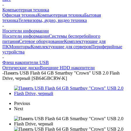
-
Компьютерная техника
Офисная техника
Компьютерная техника
Бытовая
техника
Телевизоры, аудио, видео техника
-
Носители информации
Носители информации
Системы бесперебойного
питания
Сетевое оборудование
Комплектующие для
ПК
Мониторы
Комплектующие для серверов
Периферийные
устройства
-
Флеш накопители USB
Оптические диски
Внешние HDD накопители
-
Память USB Flash 64 GB Smartbuy "Crown" USB 2.0 Flash
Drive, черный [SB64GBCRW-K]
Previous
Next