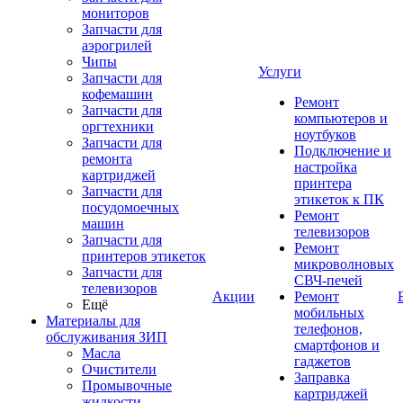
мониторов
Запчасти для
аэрогрилей
Чипы
Услуги
Запчасти для
кофемашин
Ремонт
Запчасти для
компьютеров и
оргтехники
ноутбуков
Запчасти для
Подключение и
ремонта
настройка
картриджей
принтера
Запчасти для
этикеток к ПК
посудомоечных
Ремонт
машин
телевизоров
Запчасти для
Ремонт
принтеров этикеток
микроволновых
Запчасти для
СВЧ-печей
телевизоров
Акции
Ремонт
Ещё
мобильных
Материалы для
телефонов,
обслуживания ЗИП
смартфонов и
Масла
гаджетов
Очистители
Заправка
Промывочные
картриджей
жидкости