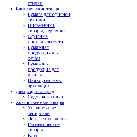
стирки
Канцелярские товары
Бумага для офисной
техники
Письменные
товары, черчение
Офисные
принадлежности
Бумажная
продукция для
офиса
Бумажная
продукция для
школы
Папки, системы
архивации
Дача, сад и огород
Садовая техника
Хозяйственные товары
Упаковочные
материалы
Ленты сигнальные
Гигиенические
товары
Клей