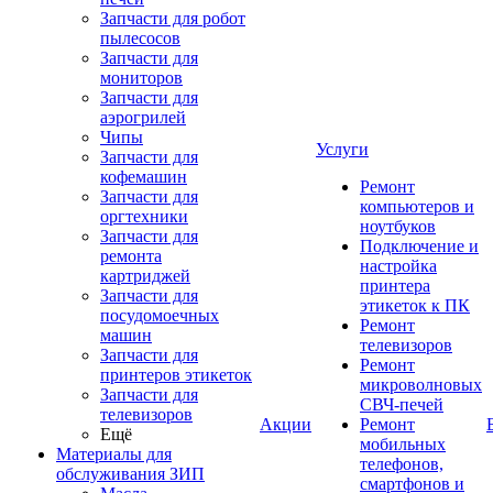
Запчасти для робот
пылесосов
Запчасти для
мониторов
Запчасти для
аэрогрилей
Чипы
Услуги
Запчасти для
кофемашин
Ремонт
Запчасти для
компьютеров и
оргтехники
ноутбуков
Запчасти для
Подключение и
ремонта
настройка
картриджей
принтера
Запчасти для
этикеток к ПК
посудомоечных
Ремонт
машин
телевизоров
Запчасти для
Ремонт
принтеров этикеток
микроволновых
Запчасти для
СВЧ-печей
телевизоров
Акции
Ремонт
Ещё
мобильных
Материалы для
телефонов,
обслуживания ЗИП
смартфонов и