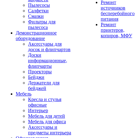
Ремонт
Пылесосы
источников
Салфетки
бесперебойного
Смазки
питания
Фильтры для
Ремонт
пылесоса
принтеров,
Демонстрационное
копиров, МФУ
оборудование
Аксессуары для
досок и флипчартов
Доски
информационные,
флипчарты
Проекторы
Бейджи
Держатели для
бейджей
Мебель
Кресла и стулья
офисные
Интерьер
Мебель для детей
Мебель для офиса
Аксессуары и
предметы интерьера