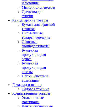
и моющие
Мыло и диспенсеры
Средства для
стирки
Канцелярские товары
Бумага для офисной
техники
Письменные
товары, черчение
Офисные
принадлежности
Бумажная
продукция для
офиса
Бумажная
продукция для
школы
Папки, системы
архивации
Дача, сад и огород
Садовая техника
Хозяйственные товары
Упаковочные
материалы
Ленты сигнальные