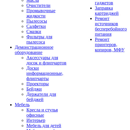
Масла
гаджетов
Очистители
Заправка
Промывочные
картриджей
жидкости
Ремонт
Пылесосы
источников
Салфетки
бесперебойного
Смазки
питания
Фильтры для
Ремонт
пылесоса
принтеров,
Демонстрационное
копиров, МФУ
оборудование
Аксессуары для
досок и флипчартов
Доски
информационные,
флипчарты
Проекторы
Бейджи
Держатели для
бейджей
Мебель
Кресла и стулья
офисные
Интерьер
Мебель для детей