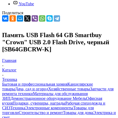
YouTube
Поделиться
Память USB Flash 64 GB Smartbuy
"Crown" USB 2.0 Flash Drive, черный
[SB64GBCRW-K]
Главная
-
Каталог
-
Техника
Бытовая и профессиональная химия
Канцелярские
товары
Дача, сад и огород
Хозяйственные товары
Запчасти для
ремонта техники
Материалы для обслуживания
ЗИП
Демонстрационное оборудование
Мебель
Офисная
кухня
Подарки, сувениры, награды
Рабочая спецодежда и
СИЗ
Техника
Электронные компоненты
Товары для
торговли
Строительство и ремонт
Товары для дома
Электрика и
свет