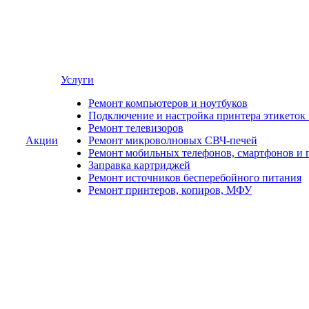
Услуги
Ремонт компьютеров и ноутбуков
Подключение и настройка принтера этикеток
Ремонт телевизоров
Акции
Ремонт микроволновых СВЧ-печей
Ремонт мобильных телефонов, смартфонов и 
Заправка картриджей
Ремонт источников бесперебойного питания
Ремонт принтеров, копиров, МФУ