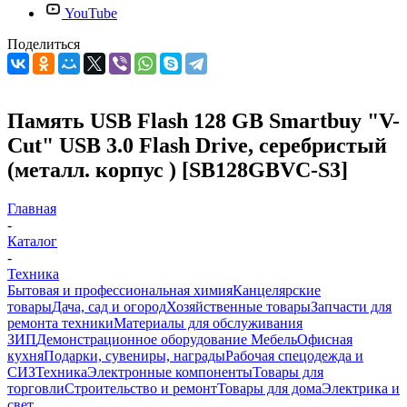
YouTube
Поделиться
Память USB Flash 128 GB Smartbuy "V-
Cut" USB 3.0 Flash Drive, серебристый
(металл. корпус ) [SB128GBVC-S3]
Главная
-
Каталог
-
Техника
Бытовая и профессиональная химия
Канцелярские
товары
Дача, сад и огород
Хозяйственные товары
Запчасти для
ремонта техники
Материалы для обслуживания
ЗИП
Демонстрационное оборудование
Мебель
Офисная
кухня
Подарки, сувениры, награды
Рабочая спецодежда и
СИЗ
Техника
Электронные компоненты
Товары для
торговли
Строительство и ремонт
Товары для дома
Электрика и
свет