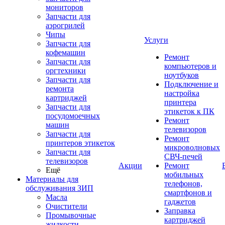
мониторов
Запчасти для
аэрогрилей
Чипы
Услуги
Запчасти для
кофемашин
Ремонт
Запчасти для
компьютеров и
оргтехники
ноутбуков
Запчасти для
Подключение и
ремонта
настройка
картриджей
принтера
Запчасти для
этикеток к ПК
посудомоечных
Ремонт
машин
телевизоров
Запчасти для
Ремонт
принтеров этикеток
микроволновых
Запчасти для
СВЧ-печей
телевизоров
Акции
Ремонт
Ещё
мобильных
Материалы для
телефонов,
обслуживания ЗИП
смартфонов и
Масла
гаджетов
Очистители
Заправка
Промывочные
картриджей
жидкости