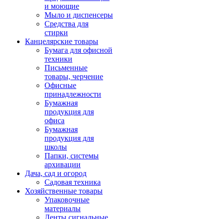
и моющие
Мыло и диспенсеры
Средства для
стирки
Канцелярские товары
Бумага для офисной
техники
Письменные
товары, черчение
Офисные
принадлежности
Бумажная
продукция для
офиса
Бумажная
продукция для
школы
Папки, системы
архивации
Дача, сад и огород
Садовая техника
Хозяйственные товары
Упаковочные
материалы
Ленты сигнальные