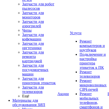
Запчасти для робот
пылесосов
Запчасти для
мониторов
Запчасти для
аэрогрилей
Чипы
Услуги
Запчасти для
кофемашин
Ремонт
Запчасти для
компьютеров и
оргтехники
ноутбуков
Запчасти для
Подключение и
ремонта
настройка
картриджей
принтера
Запчасти для
этикеток к ПК
посудомоечных
Ремонт
машин
телевизоров
Запчасти для
Ремонт
принтеров этикеток
микроволновых
Запчасти для
СВЧ-печей
телевизоров
Акции
Ремонт
Ещё
мобильных
Материалы для
телефонов,
обслуживания ЗИП
смартфонов и