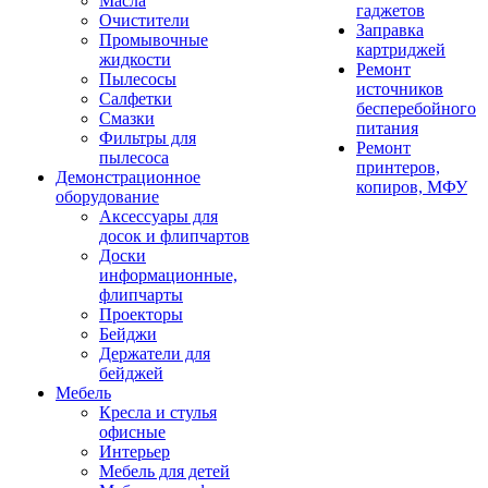
Масла
гаджетов
Очистители
Заправка
Промывочные
картриджей
жидкости
Ремонт
Пылесосы
источников
Салфетки
бесперебойного
Смазки
питания
Фильтры для
Ремонт
пылесоса
принтеров,
Демонстрационное
копиров, МФУ
оборудование
Аксессуары для
досок и флипчартов
Доски
информационные,
флипчарты
Проекторы
Бейджи
Держатели для
бейджей
Мебель
Кресла и стулья
офисные
Интерьер
Мебель для детей