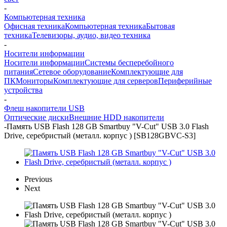
-
Компьютерная техника
Офисная техника
Компьютерная техника
Бытовая
техника
Телевизоры, аудио, видео техника
-
Носители информации
Носители информации
Системы бесперебойного
питания
Сетевое оборудование
Комплектующие для
ПК
Мониторы
Комплектующие для серверов
Периферийные
устройства
-
Флеш накопители USB
Оптические диски
Внешние HDD накопители
-
Память USB Flash 128 GB Smartbuy "V-Cut" USB 3.0 Flash
Drive, серебристый (металл. корпус ) [SB128GBVC-S3]
Previous
Next