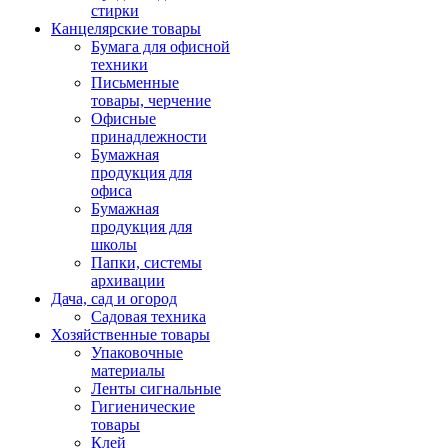
стирки
Канцелярские товары
Бумага для офисной
техники
Письменные
товары, черчение
Офисные
принадлежности
Бумажная
продукция для
офиса
Бумажная
продукция для
школы
Папки, системы
архивации
Дача, сад и огород
Садовая техника
Хозяйственные товары
Упаковочные
материалы
Ленты сигнальные
Гигиенические
товары
Клей