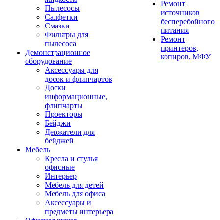
Ремонт
Пылесосы
источников
Салфетки
бесперебойного
Смазки
питания
Фильтры для
Ремонт
пылесоса
принтеров,
Демонстрационное
копиров, МФУ
оборудование
Аксессуары для
досок и флипчартов
Доски
информационные,
флипчарты
Проекторы
Бейджи
Держатели для
бейджей
Мебель
Кресла и стулья
офисные
Интерьер
Мебель для детей
Мебель для офиса
Аксессуары и
предметы интерьера