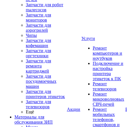
Запчасти для робот
пылесосов
Запчасти для
мониторов
Запчасти для
аэрогрилей
Чипы
Услуги
Запчасти для
кофемашин
Ремонт
Запчасти для
компьютеров и
оргтехники
ноутбуков
Запчасти для
Подключение и
ремонта
настройка
картриджей
принтера
Запчасти для
этикеток к ПК
посудомоечных
Ремонт
машин
телевизоров
Запчасти для
Ремонт
принтеров этикеток
микроволновых
Запчасти для
СВЧ-печей
телевизоров
Акции
Ремонт
Ещё
мобильных
Материалы для
телефонов,
обслуживания ЗИП
смартфонов и