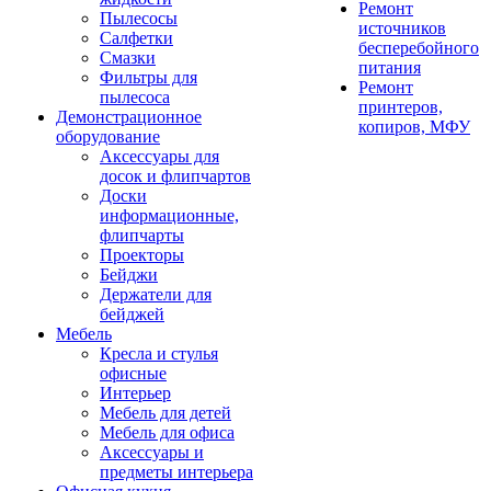
Ремонт
Пылесосы
источников
Салфетки
бесперебойного
Смазки
питания
Фильтры для
Ремонт
пылесоса
принтеров,
Демонстрационное
копиров, МФУ
оборудование
Аксессуары для
досок и флипчартов
Доски
информационные,
флипчарты
Проекторы
Бейджи
Держатели для
бейджей
Мебель
Кресла и стулья
офисные
Интерьер
Мебель для детей
Мебель для офиса
Аксессуары и
предметы интерьера