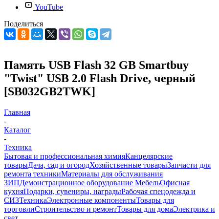
YouTube
Поделиться
Память USB Flash 32 GB Smartbuy
"Twist" USB 2.0 Flash Drive, черный
[SB032GB2TWK]
Главная
-
Каталог
-
Техника
Бытовая и профессиональная химия
Канцелярские
товары
Дача, сад и огород
Хозяйственные товары
Запчасти для
ремонта техники
Материалы для обслуживания
ЗИП
Демонстрационное оборудование
Мебель
Офисная
кухня
Подарки, сувениры, награды
Рабочая спецодежда и
СИЗ
Техника
Электронные компоненты
Товары для
торговли
Строительство и ремонт
Товары для дома
Электрика и
свет