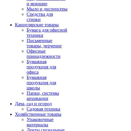
и моющие
Мыло и диспенсеры
Средства для
стирки
Канцелярские товары
Бумага для офисной
техники
Письменные
товары, черчение
Офисные
принадлежности
Бумажная
продукция для
офиса
Бумажная
продукция для
школы
Папки, системы
архивации
Дача, сад и огород
Садовая техника
Хозяйственные товары
Упаковочные
материалы
Ленты сигнальные