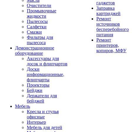
Масла
гаджетов
Очистители
Заправка
Промывочные
картриджей
жидкости
Ремонт
Пылесосы
источников
Салфетки
бесперебойного
Смазки
питания
Фильтры для
Ремонт
пылесоса
принтеров,
Демонстрационное
копиров, МФУ
оборудование
Аксессуары для
досок и флипчартов
Доски
информационные,
флипчарты
Проекторы
Бейджи
Держатели для
бейджей
Мебель
Кресла и стулья
офисные
Интерьер
Мебель для детей