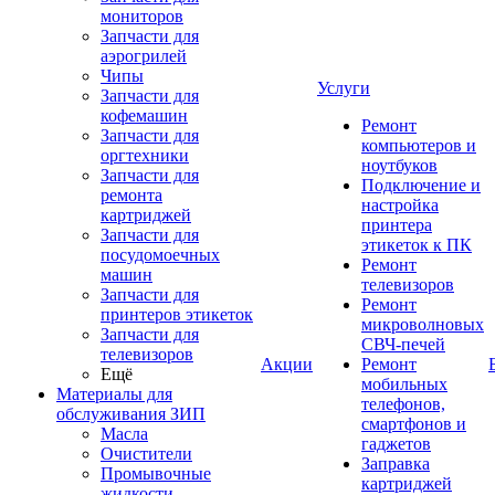
мониторов
Запчасти для
аэрогрилей
Чипы
Услуги
Запчасти для
кофемашин
Ремонт
Запчасти для
компьютеров и
оргтехники
ноутбуков
Запчасти для
Подключение и
ремонта
настройка
картриджей
принтера
Запчасти для
этикеток к ПК
посудомоечных
Ремонт
машин
телевизоров
Запчасти для
Ремонт
принтеров этикеток
микроволновых
Запчасти для
СВЧ-печей
телевизоров
Акции
Ремонт
Ещё
мобильных
Материалы для
телефонов,
обслуживания ЗИП
смартфонов и
Масла
гаджетов
Очистители
Заправка
Промывочные
картриджей
жидкости