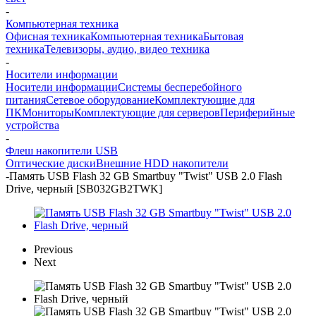
-
Компьютерная техника
Офисная техника
Компьютерная техника
Бытовая
техника
Телевизоры, аудио, видео техника
-
Носители информации
Носители информации
Системы бесперебойного
питания
Сетевое оборудование
Комплектующие для
ПК
Мониторы
Комплектующие для серверов
Периферийные
устройства
-
Флеш накопители USB
Оптические диски
Внешние HDD накопители
-
Память USB Flash 32 GB Smartbuy "Twist" USB 2.0 Flash
Drive, черный [SB032GB2TWK]
Previous
Next