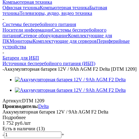
Компьютерная техника
Офисная техника
Компьютерная техника
Бытовая
техника
Телевизоры, аудио, видео техника
-
Системы бесперебойного питания
Носители информации
Системы бесперебойного
питания
Сетевое оборудование
Комплектующие для
ПК
Мониторы
Комплектующие для серверов
Периферийные
устройства
-
Батареи для ИБП
Источники бесперебойного питания (ИБП)
-
Аккумуляторная батарея 12V / 9Ah AGM F2 Delta [DTM 1209]
Артикул:
DTM 1209
Производитель:
Delta
Аккумуляторная батарея 12V / 9Ah AGM F2 Delta
Подробнее
1 752
руб.
/шт
Есть в наличии
(13)
-
+