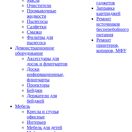
Масла
гаджетов
Очистители
Заправка
Промывочные
картриджей
жидкости
Ремонт
Пылесосы
источников
Салфетки
бесперебойного
Смазки
питания
Фильтры для
Ремонт
пылесоса
принтеров,
Демонстрационное
копиров, МФУ
оборудование
Аксессуары для
досок и флипчартов
Доски
информационные,
флипчарты
Проекторы
Бейджи
Держатели для
бейджей
Мебель
Кресла и стулья
офисные
Интерьер
Мебель для детей