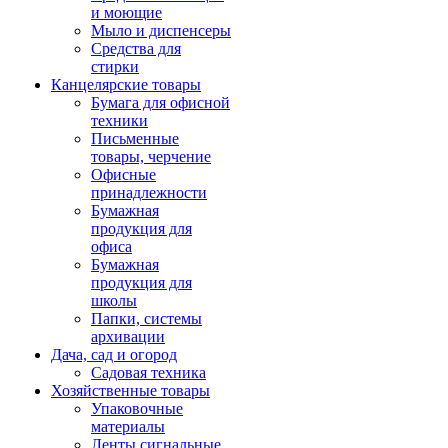
и моющие
Мыло и диспенсеры
Средства для
стирки
Канцелярские товары
Бумага для офисной
техники
Письменные
товары, черчение
Офисные
принадлежности
Бумажная
продукция для
офиса
Бумажная
продукция для
школы
Папки, системы
архивации
Дача, сад и огород
Садовая техника
Хозяйственные товары
Упаковочные
материалы
Ленты сигнальные