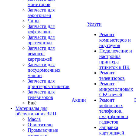
мониторов
Запчасти для
аэрогрилей
Чипы
Услуги
Запчасти для
кофемашин
Ремонт
Запчасти для
компьютеров и
оргтехники
ноутбуков
Запчасти для
Подключение и
ремонта
настройка
картриджей
принтера
Запчасти для
этикеток к ПК
посудомоечных
Ремонт
машин
телевизоров
Запчасти для
Ремонт
принтеров этикеток
микроволновых
Запчасти для
СВЧ-печей
телевизоров
Акции
Ремонт
Ещё
мобильных
Материалы для
телефонов,
обслуживания ЗИП
смартфонов и
Масла
гаджетов
Очистители
Заправка
Промывочные
картриджей
жидкости