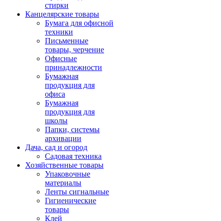
стирки
Канцелярские товары
Бумага для офисной
техники
Письменные
товары, черчение
Офисные
принадлежности
Бумажная
продукция для
офиса
Бумажная
продукция для
школы
Папки, системы
архивации
Дача, сад и огород
Садовая техника
Хозяйственные товары
Упаковочные
материалы
Ленты сигнальные
Гигиенические
товары
Клей