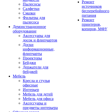
Ремонт
Пылесосы
источников
Салфетки
бесперебойного
Смазки
питания
Фильтры для
Ремонт
пылесоса
принтеров,
Демонстрационное
копиров, МФУ
оборудование
Аксессуары для
досок и флипчартов
Доски
информационные,
флипчарты
Проекторы
Бейджи
Держатели для
бейджей
Мебель
Кресла и стулья
офисные
Интерьер
Мебель для детей
Мебель для офиса
Аксессуары и
предметы интерьера