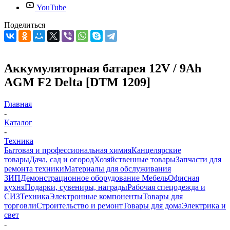
YouTube
Поделиться
Аккумуляторная батарея 12V / 9Ah
AGM F2 Delta [DTM 1209]
Главная
-
Каталог
-
Техника
Бытовая и профессиональная химия
Канцелярские
товары
Дача, сад и огород
Хозяйственные товары
Запчасти для
ремонта техники
Материалы для обслуживания
ЗИП
Демонстрационное оборудование
Мебель
Офисная
кухня
Подарки, сувениры, награды
Рабочая спецодежда и
СИЗ
Техника
Электронные компоненты
Товары для
торговли
Строительство и ремонт
Товары для дома
Электрика и
свет
-