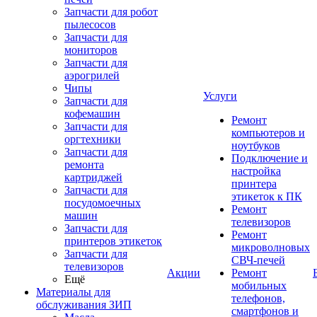
Запчасти для робот
пылесосов
Запчасти для
мониторов
Запчасти для
аэрогрилей
Чипы
Услуги
Запчасти для
кофемашин
Ремонт
Запчасти для
компьютеров и
оргтехники
ноутбуков
Запчасти для
Подключение и
ремонта
настройка
картриджей
принтера
Запчасти для
этикеток к ПК
посудомоечных
Ремонт
машин
телевизоров
Запчасти для
Ремонт
принтеров этикеток
микроволновых
Запчасти для
СВЧ-печей
телевизоров
Акции
Ремонт
Ещё
мобильных
Материалы для
телефонов,
обслуживания ЗИП
смартфонов и