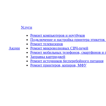
Услуги
Ремонт компьютеров и ноутбуков
Подключение и настройка принтера этикеток
Ремонт телевизоров
Акции
Ремонт микроволновых СВЧ-печей
Ремонт мобильных телефонов, смартфонов и 
Заправка картриджей
Ремонт источников бесперебойного питания
Ремонт принтеров, копиров, МФУ