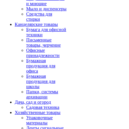
и моющие
Мыло и диспенсеры
Средства для
стирки
Канцелярские товары
Бумага для офисной
техники
Письменные
товары, черчение
Офисные
принадлежности
Бумажная
продукция для
офиса
Бумажная
продукция для
школы
Папки, системы
архивации
Дача, сад и огород
Садовая техника
Хозяйственные товары
Упаковочные
материалы
Ленты сигнальные