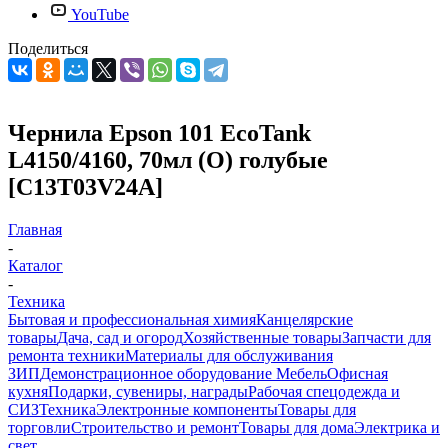
YouTube
Поделиться
Чернила Epson 101 EcoTank
L4150/4160, 70мл (О) голубые
[C13T03V24A]
Главная
-
Каталог
-
Техника
Бытовая и профессиональная химия
Канцелярские
товары
Дача, сад и огород
Хозяйственные товары
Запчасти для
ремонта техники
Материалы для обслуживания
ЗИП
Демонстрационное оборудование
Мебель
Офисная
кухня
Подарки, сувениры, награды
Рабочая спецодежда и
СИЗ
Техника
Электронные компоненты
Товары для
торговли
Строительство и ремонт
Товары для дома
Электрика и
свет