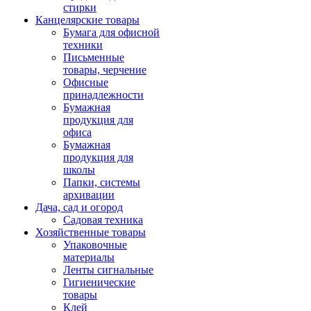
стирки
Канцелярские товары
Бумага для офисной
техники
Письменные
товары, черчение
Офисные
принадлежности
Бумажная
продукция для
офиса
Бумажная
продукция для
школы
Папки, системы
архивации
Дача, сад и огород
Садовая техника
Хозяйственные товары
Упаковочные
материалы
Ленты сигнальные
Гигиенические
товары
Клей