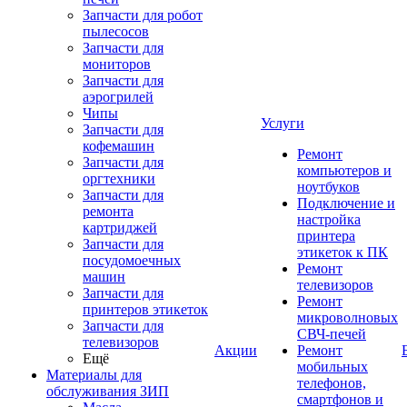
Запчасти для робот
пылесосов
Запчасти для
мониторов
Запчасти для
аэрогрилей
Чипы
Услуги
Запчасти для
кофемашин
Ремонт
Запчасти для
компьютеров и
оргтехники
ноутбуков
Запчасти для
Подключение и
ремонта
настройка
картриджей
принтера
Запчасти для
этикеток к ПК
посудомоечных
Ремонт
машин
телевизоров
Запчасти для
Ремонт
принтеров этикеток
микроволновых
Запчасти для
СВЧ-печей
телевизоров
Акции
Ремонт
Ещё
мобильных
Материалы для
телефонов,
обслуживания ЗИП
смартфонов и