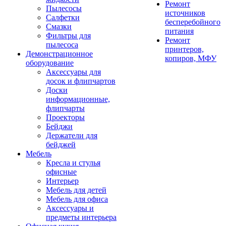
Ремонт
Пылесосы
источников
Салфетки
бесперебойного
Смазки
питания
Фильтры для
Ремонт
пылесоса
принтеров,
Демонстрационное
копиров, МФУ
оборудование
Аксессуары для
досок и флипчартов
Доски
информационные,
флипчарты
Проекторы
Бейджи
Держатели для
бейджей
Мебель
Кресла и стулья
офисные
Интерьер
Мебель для детей
Мебель для офиса
Аксессуары и
предметы интерьера