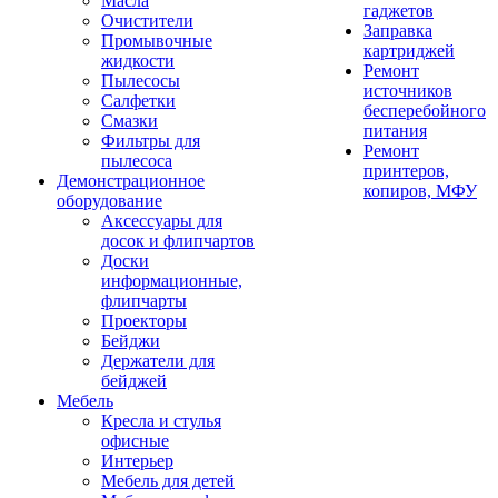
Масла
гаджетов
Очистители
Заправка
Промывочные
картриджей
жидкости
Ремонт
Пылесосы
источников
Салфетки
бесперебойного
Смазки
питания
Фильтры для
Ремонт
пылесоса
принтеров,
Демонстрационное
копиров, МФУ
оборудование
Аксессуары для
досок и флипчартов
Доски
информационные,
флипчарты
Проекторы
Бейджи
Держатели для
бейджей
Мебель
Кресла и стулья
офисные
Интерьер
Мебель для детей