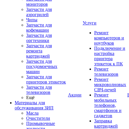
мониторов
Запчасти для
аэрогрилей
Чипы
Услуги
Запчасти для
кофемашин
Ремонт
Запчасти для
компьютеров и
оргтехники
ноутбуков
Запчасти для
Подключение и
ремонта
настройка
картриджей
принтера
Запчасти для
этикеток к ПК
посудомоечных
Ремонт
машин
телевизоров
Запчасти для
Ремонт
принтеров этикеток
микроволновых
Запчасти для
СВЧ-печей
телевизоров
Акции
Ремонт
Ещё
мобильных
Материалы для
телефонов,
обслуживания ЗИП
смартфонов и
Масла
гаджетов
Очистители
Заправка
Промывочные
картриджей
жидкости