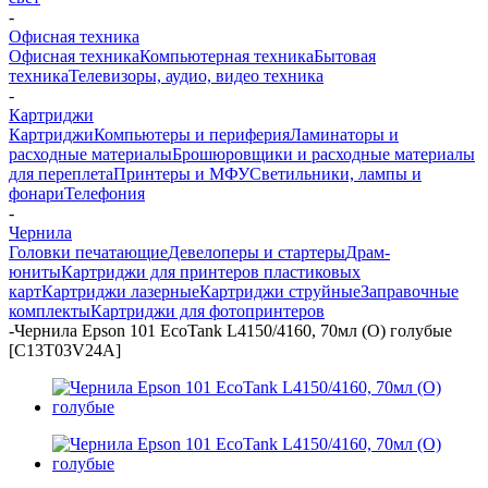
-
Офисная техника
Офисная техника
Компьютерная техника
Бытовая
техника
Телевизоры, аудио, видео техника
-
Картриджи
Картриджи
Компьютеры и периферия
Ламинаторы и
расходные материалы
Брошюровщики и расходные материалы
для переплета
Принтеры и МФУ
Светильники, лампы и
фонари
Телефония
-
Чернила
Головки печатающие
Девелоперы и стартеры
Драм-
юниты
Картриджи для принтеров пластиковых
карт
Картриджи лазерные
Картриджи струйные
Заправочные
комплекты
Картриджи для фотопринтеров
-
Чернила Epson 101 EcoTank L4150/4160, 70мл (О) голубые
[C13T03V24A]