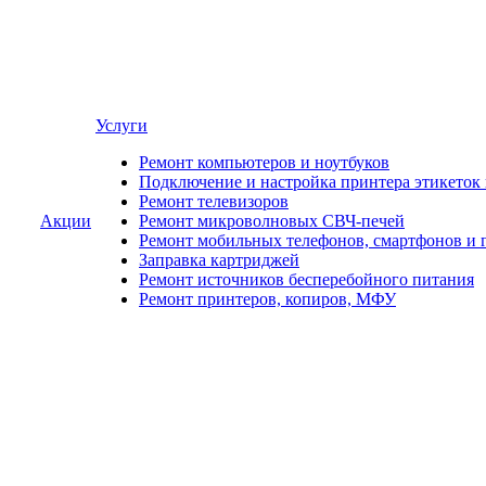
Услуги
Ремонт компьютеров и ноутбуков
Подключение и настройка принтера этикеток
Ремонт телевизоров
Акции
Ремонт микроволновых СВЧ-печей
Ремонт мобильных телефонов, смартфонов и 
Заправка картриджей
Ремонт источников бесперебойного питания
Ремонт принтеров, копиров, МФУ