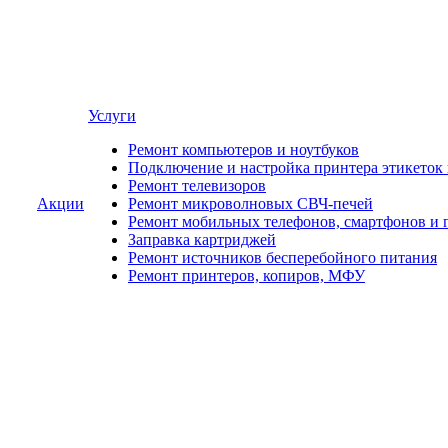
Услуги
Ремонт компьютеров и ноутбуков
Подключение и настройка принтера этикеток
Ремонт телевизоров
Акции
Ремонт микроволновых СВЧ-печей
Ремонт мобильных телефонов, смартфонов и 
Заправка картриджей
Ремонт источников бесперебойного питания
Ремонт принтеров, копиров, МФУ