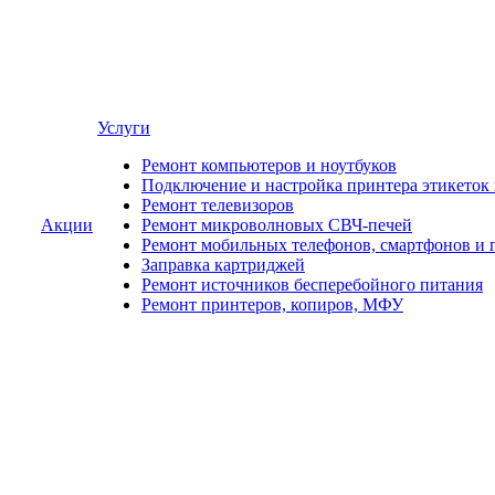
Услуги
Ремонт компьютеров и ноутбуков
Подключение и настройка принтера этикеток
Ремонт телевизоров
Акции
Ремонт микроволновых СВЧ-печей
Ремонт мобильных телефонов, смартфонов и 
Заправка картриджей
Ремонт источников бесперебойного питания
Ремонт принтеров, копиров, МФУ