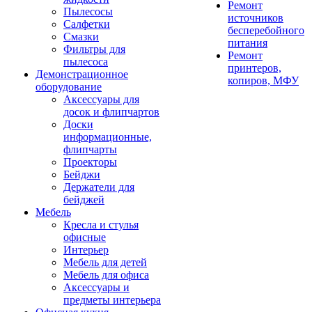
Ремонт
Пылесосы
источников
Салфетки
бесперебойного
Смазки
питания
Фильтры для
Ремонт
пылесоса
принтеров,
Демонстрационное
копиров, МФУ
оборудование
Аксессуары для
досок и флипчартов
Доски
информационные,
флипчарты
Проекторы
Бейджи
Держатели для
бейджей
Мебель
Кресла и стулья
офисные
Интерьер
Мебель для детей
Мебель для офиса
Аксессуары и
предметы интерьера