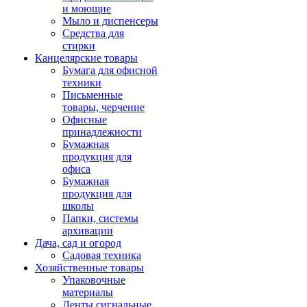
и моющие
Мыло и диспенсеры
Средства для
стирки
Канцелярские товары
Бумага для офисной
техники
Письменные
товары, черчение
Офисные
принадлежности
Бумажная
продукция для
офиса
Бумажная
продукция для
школы
Папки, системы
архивации
Дача, сад и огород
Садовая техника
Хозяйственные товары
Упаковочные
материалы
Ленты сигнальные