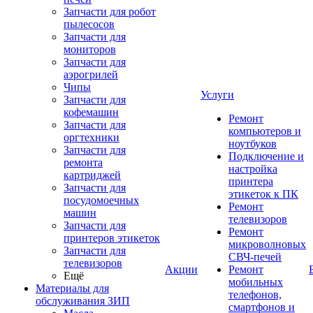
Запчасти для робот
пылесосов
Запчасти для
мониторов
Запчасти для
аэрогрилей
Чипы
Услуги
Запчасти для
кофемашин
Ремонт
Запчасти для
компьютеров и
оргтехники
ноутбуков
Запчасти для
Подключение и
ремонта
настройка
картриджей
принтера
Запчасти для
этикеток к ПК
посудомоечных
Ремонт
машин
телевизоров
Запчасти для
Ремонт
принтеров этикеток
микроволновых
Запчасти для
СВЧ-печей
телевизоров
Акции
Ремонт
Ещё
мобильных
Материалы для
телефонов,
обслуживания ЗИП
смартфонов и