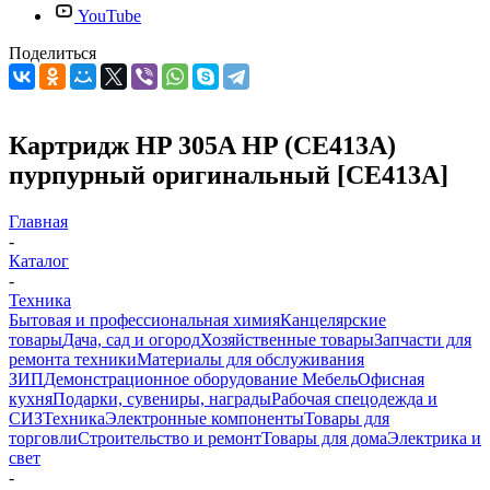
YouTube
Поделиться
Картридж HP 305A HP (CE413A)
пурпурный оригинальный [CE413A]
Главная
-
Каталог
-
Техника
Бытовая и профессиональная химия
Канцелярские
товары
Дача, сад и огород
Хозяйственные товары
Запчасти для
ремонта техники
Материалы для обслуживания
ЗИП
Демонстрационное оборудование
Мебель
Офисная
кухня
Подарки, сувениры, награды
Рабочая спецодежда и
СИЗ
Техника
Электронные компоненты
Товары для
торговли
Строительство и ремонт
Товары для дома
Электрика и
свет
-