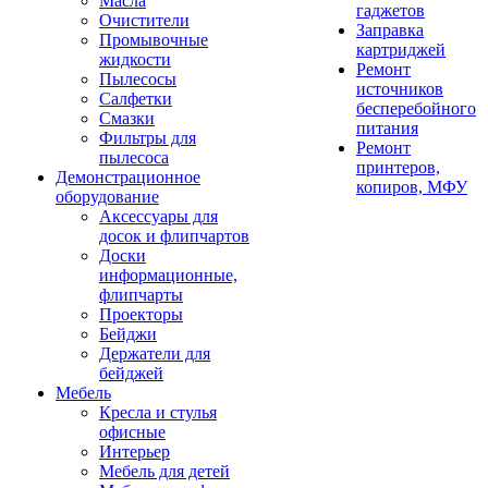
Масла
гаджетов
Очистители
Заправка
Промывочные
картриджей
жидкости
Ремонт
Пылесосы
источников
Салфетки
бесперебойного
Смазки
питания
Фильтры для
Ремонт
пылесоса
принтеров,
Демонстрационное
копиров, МФУ
оборудование
Аксессуары для
досок и флипчартов
Доски
информационные,
флипчарты
Проекторы
Бейджи
Держатели для
бейджей
Мебель
Кресла и стулья
офисные
Интерьер
Мебель для детей