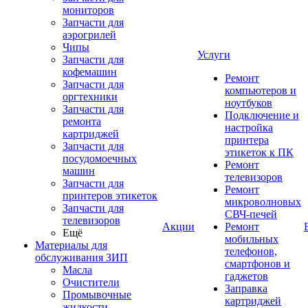
мониторов
Запчасти для
аэрогрилей
Чипы
Услуги
Запчасти для
кофемашин
Ремонт
Запчасти для
компьютеров и
оргтехники
ноутбуков
Запчасти для
Подключение и
ремонта
настройка
картриджей
принтера
Запчасти для
этикеток к ПК
посудомоечных
Ремонт
машин
телевизоров
Запчасти для
Ремонт
принтеров этикеток
микроволновых
Запчасти для
СВЧ-печей
телевизоров
Акции
Ремонт
Ещё
мобильных
Материалы для
телефонов,
обслуживания ЗИП
смартфонов и
Масла
гаджетов
Очистители
Заправка
Промывочные
картриджей
жидкости