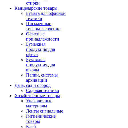
стирки
Канцелярские товары
Бумага для офисной
техники
Письменные
товары, черчение
Офисные
принадлежности
Бумажная
продукция для
офиса
Бумажная
продукция для
школы
Папки, системы
архивации
Дача, сад и огород
Садовая техника
Хозяйственные товары
Упаковочные
материалы
Ленты сигнальные
Гигиенические
товары
Клей