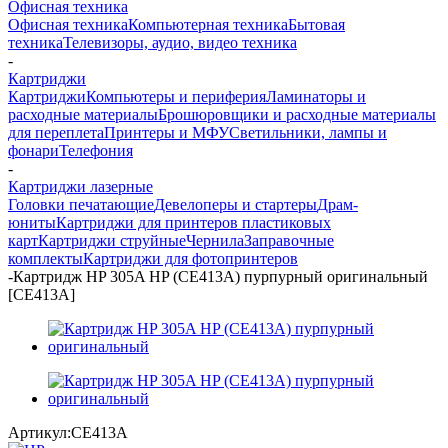
Офисная техника
Офисная техника
Компьютерная техника
Бытовая
техника
Телевизоры, аудио, видео техника
-
Картриджи
Картриджи
Компьютеры и периферия
Ламинаторы и
расходные материалы
Брошюровщики и расходные материалы
для переплета
Принтеры и МФУ
Светильники, лампы и
фонари
Телефония
-
Картриджи лазерные
Головки печатающие
Девелоперы и стартеры
Драм-
юниты
Картриджи для принтеров пластиковых
карт
Картриджи струйные
Чернила
Заправочные
комплекты
Картриджи для фотопринтеров
-
Картридж HP 305A HP (CE413A) пурпурный оригинальный
[CE413A]
Артикул:
CE413A