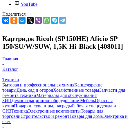
YouTube
Поделиться
Картридж Ricoh (SP150HE) Aficio SP
150/SU/W/SUW, 1,5K Hi-Black [408011]
Главная
-
Каталог
-
Техника
Бытовая и профессиональная химия
Канцелярские
товары
Дача, сад и огород
Хозяйственные товары
Запчасти для
ремонта техники
Материалы для обслуживания
ЗИП
Демонстрационное оборудование
Мебель
Офисная
кухня
Подарки, сувениры, награды
Рабочая спецодежда и
СИЗ
Техника
Электронные компоненты
Товары для
торговли
Строительство и ремонт
Товары для дома
Электрика и
свет
-