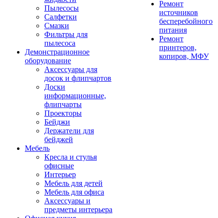
Ремонт
Пылесосы
источников
Салфетки
бесперебойного
Смазки
питания
Фильтры для
Ремонт
пылесоса
принтеров,
Демонстрационное
копиров, МФУ
оборудование
Аксессуары для
досок и флипчартов
Доски
информационные,
флипчарты
Проекторы
Бейджи
Держатели для
бейджей
Мебель
Кресла и стулья
офисные
Интерьер
Мебель для детей
Мебель для офиса
Аксессуары и
предметы интерьера