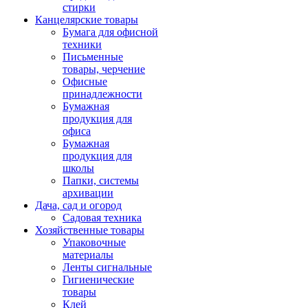
стирки
Канцелярские товары
Бумага для офисной
техники
Письменные
товары, черчение
Офисные
принадлежности
Бумажная
продукция для
офиса
Бумажная
продукция для
школы
Папки, системы
архивации
Дача, сад и огород
Садовая техника
Хозяйственные товары
Упаковочные
материалы
Ленты сигнальные
Гигиенические
товары
Клей