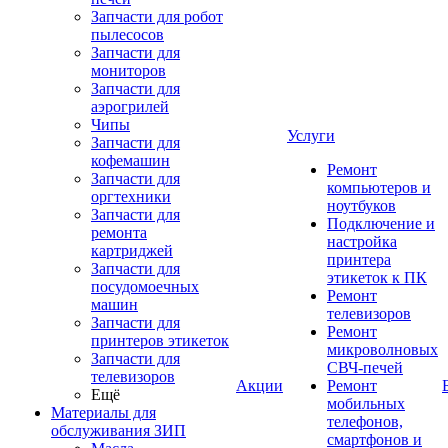
Запчасти для робот
пылесосов
Запчасти для
мониторов
Запчасти для
аэрогрилей
Чипы
Услуги
Запчасти для
кофемашин
Ремонт
Запчасти для
компьютеров и
оргтехники
ноутбуков
Запчасти для
Подключение и
ремонта
настройка
картриджей
принтера
Запчасти для
этикеток к ПК
посудомоечных
Ремонт
машин
телевизоров
Запчасти для
Ремонт
принтеров этикеток
микроволновых
Запчасти для
СВЧ-печей
телевизоров
Акции
Ремонт
Ещё
мобильных
Материалы для
телефонов,
обслуживания ЗИП
смартфонов и