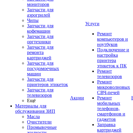
мониторов
Запчасти для
аэрогрилей
Чипы
Услуги
Запчасти для
кофемашин
Ремонт
Запчасти для
компьютеров и
оргтехники
ноутбуков
Запчасти для
Подключение и
ремонта
настройка
картриджей
принтера
Запчасти для
этикеток к ПК
посудомоечных
Ремонт
машин
телевизоров
Запчасти для
Ремонт
принтеров этикеток
микроволновых
Запчасти для
СВЧ-печей
телевизоров
Акции
Ремонт
Ещё
мобильных
Материалы для
телефонов,
обслуживания ЗИП
смартфонов и
Масла
гаджетов
Очистители
Заправка
Промывочные
картриджей
жидкости