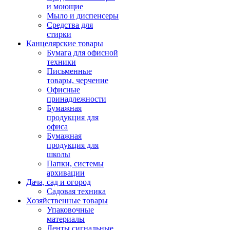
и моющие
Мыло и диспенсеры
Средства для
стирки
Канцелярские товары
Бумага для офисной
техники
Письменные
товары, черчение
Офисные
принадлежности
Бумажная
продукция для
офиса
Бумажная
продукция для
школы
Папки, системы
архивации
Дача, сад и огород
Садовая техника
Хозяйственные товары
Упаковочные
материалы
Ленты сигнальные