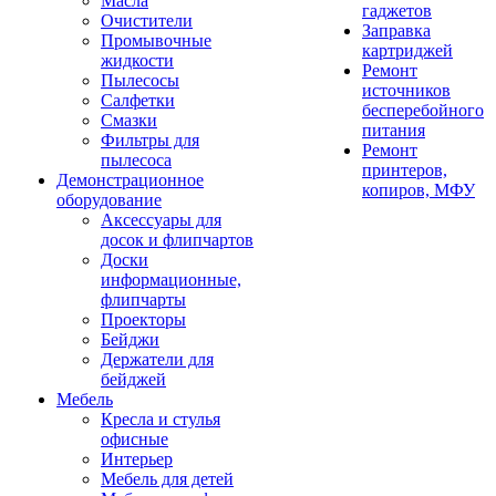
Масла
гаджетов
Очистители
Заправка
Промывочные
картриджей
жидкости
Ремонт
Пылесосы
источников
Салфетки
бесперебойного
Смазки
питания
Фильтры для
Ремонт
пылесоса
принтеров,
Демонстрационное
копиров, МФУ
оборудование
Аксессуары для
досок и флипчартов
Доски
информационные,
флипчарты
Проекторы
Бейджи
Держатели для
бейджей
Мебель
Кресла и стулья
офисные
Интерьер
Мебель для детей