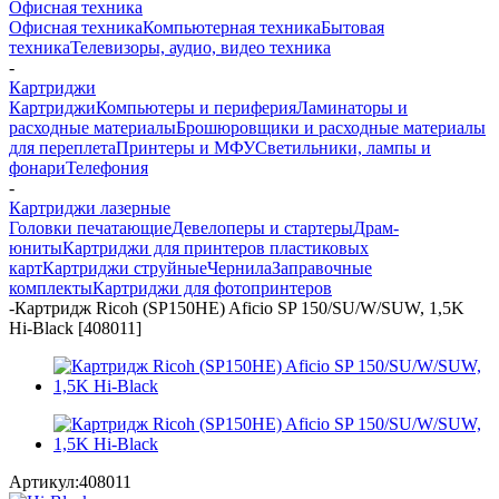
Офисная техника
Офисная техника
Компьютерная техника
Бытовая
техника
Телевизоры, аудио, видео техника
-
Картриджи
Картриджи
Компьютеры и периферия
Ламинаторы и
расходные материалы
Брошюровщики и расходные материалы
для переплета
Принтеры и МФУ
Светильники, лампы и
фонари
Телефония
-
Картриджи лазерные
Головки печатающие
Девелоперы и стартеры
Драм-
юниты
Картриджи для принтеров пластиковых
карт
Картриджи струйные
Чернила
Заправочные
комплекты
Картриджи для фотопринтеров
-
Картридж Ricoh (SP150HE) Aficio SP 150/SU/W/SUW, 1,5K
Hi-Black [408011]
Артикул:
408011