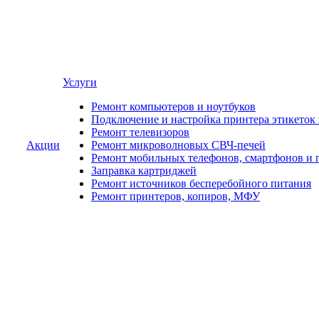
Услуги
Ремонт компьютеров и ноутбуков
Подключение и настройка принтера этикеток
Ремонт телевизоров
Акции
Ремонт микроволновых СВЧ-печей
Ремонт мобильных телефонов, смартфонов и 
Заправка картриджей
Ремонт источников бесперебойного питания
Ремонт принтеров, копиров, МФУ