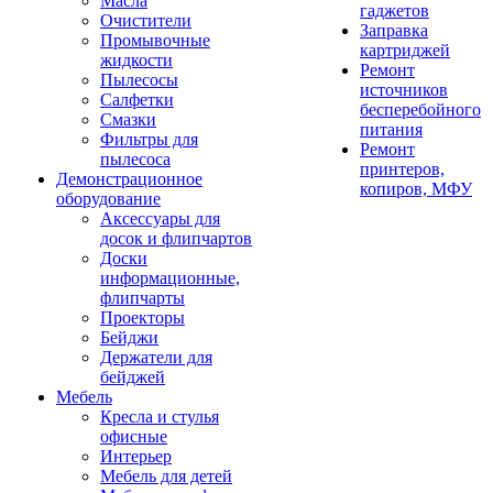
Масла
гаджетов
Очистители
Заправка
Промывочные
картриджей
жидкости
Ремонт
Пылесосы
источников
Салфетки
бесперебойного
Смазки
питания
Фильтры для
Ремонт
пылесоса
принтеров,
Демонстрационное
копиров, МФУ
оборудование
Аксессуары для
досок и флипчартов
Доски
информационные,
флипчарты
Проекторы
Бейджи
Держатели для
бейджей
Мебель
Кресла и стулья
офисные
Интерьер
Мебель для детей