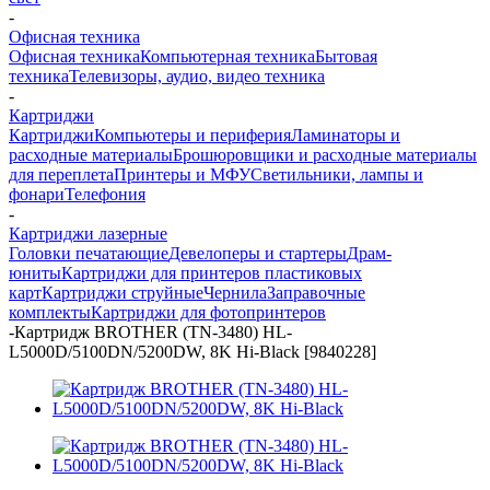
-
Офисная техника
Офисная техника
Компьютерная техника
Бытовая
техника
Телевизоры, аудио, видео техника
-
Картриджи
Картриджи
Компьютеры и периферия
Ламинаторы и
расходные материалы
Брошюровщики и расходные материалы
для переплета
Принтеры и МФУ
Светильники, лампы и
фонари
Телефония
-
Картриджи лазерные
Головки печатающие
Девелоперы и стартеры
Драм-
юниты
Картриджи для принтеров пластиковых
карт
Картриджи струйные
Чернила
Заправочные
комплекты
Картриджи для фотопринтеров
-
Картридж BROTHER (TN-3480) HL-
L5000D/5100DN/5200DW, 8K Hi-Black [9840228]