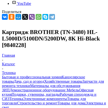
YouTube
Поделиться
Картридж BROTHER (TN-3480) HL-
L5000D/5100DN/5200DW, 8K Hi-Black
[9840228]
Главная
-
Каталог
-
Техника
Бытовая и профессиональная химия
Канцелярские
товары
Дача, сад и огород
Хозяйственные товары
Запчасти для
ремонта техники
Материалы для обслуживания
ЗИП
Демонстрационное оборудование
Мебель
Офисная
кухня
Подарки, сувениры, награды
Рабочая спецодежда и
СИЗ
Техника
Электронные компоненты
Товары для
торговли
Строительство и ремонт
Товары для дома
Электрика и
свет