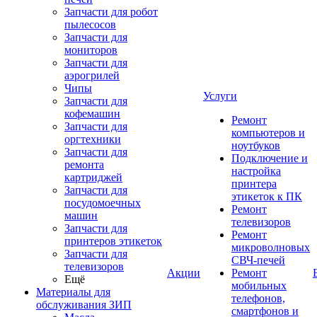
Запчасти для робот
пылесосов
Запчасти для
мониторов
Запчасти для
аэрогрилей
Чипы
Услуги
Запчасти для
кофемашин
Ремонт
Запчасти для
компьютеров и
оргтехники
ноутбуков
Запчасти для
Подключение и
ремонта
настройка
картриджей
принтера
Запчасти для
этикеток к ПК
посудомоечных
Ремонт
машин
телевизоров
Запчасти для
Ремонт
принтеров этикеток
микроволновых
Запчасти для
СВЧ-печей
телевизоров
Акции
Ремонт
Ещё
мобильных
Материалы для
телефонов,
обслуживания ЗИП
смартфонов и