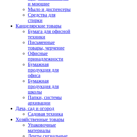
и моющие
Мыло и диспенсеры
Средства для
стирки
Канцелярские товары
Бумага для офисной
техники
Письменные
товары, черчение
Офисные
принадлежности
Бумажная
продукция для
офиса
Бумажная
продукция для
школы
Папки, системы
архивации
Дача, сад и огород
Садовая техника
Хозяйственные товары
Упаковочные
материалы
Ленты сигнальные