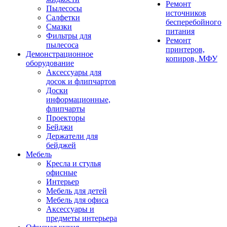
Ремонт
Пылесосы
источников
Салфетки
бесперебойного
Смазки
питания
Фильтры для
Ремонт
пылесоса
принтеров,
Демонстрационное
копиров, МФУ
оборудование
Аксессуары для
досок и флипчартов
Доски
информационные,
флипчарты
Проекторы
Бейджи
Держатели для
бейджей
Мебель
Кресла и стулья
офисные
Интерьер
Мебель для детей
Мебель для офиса
Аксессуары и
предметы интерьера