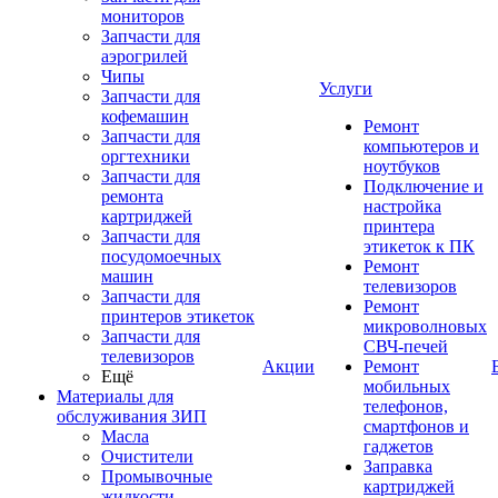
мониторов
Запчасти для
аэрогрилей
Чипы
Услуги
Запчасти для
кофемашин
Ремонт
Запчасти для
компьютеров и
оргтехники
ноутбуков
Запчасти для
Подключение и
ремонта
настройка
картриджей
принтера
Запчасти для
этикеток к ПК
посудомоечных
Ремонт
машин
телевизоров
Запчасти для
Ремонт
принтеров этикеток
микроволновых
Запчасти для
СВЧ-печей
телевизоров
Акции
Ремонт
Ещё
мобильных
Материалы для
телефонов,
обслуживания ЗИП
смартфонов и
Масла
гаджетов
Очистители
Заправка
Промывочные
картриджей
жидкости