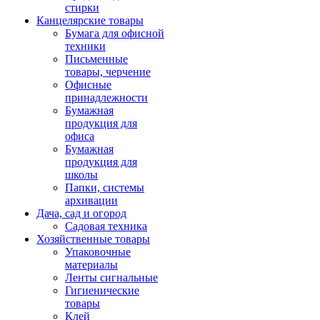
стирки
Канцелярские товары
Бумага для офисной
техники
Письменные
товары, черчение
Офисные
принадлежности
Бумажная
продукция для
офиса
Бумажная
продукция для
школы
Папки, системы
архивации
Дача, сад и огород
Садовая техника
Хозяйственные товары
Упаковочные
материалы
Ленты сигнальные
Гигиенические
товары
Клей