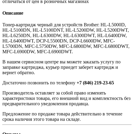
отличаться от цен в розничных магазинах
Описание
Тонер-картридж черный для устройств Brother: HL-L5000D,
HL-L5100DN, HL-L5100DNT, HL-L5200DW, HL-L5200DWT,
HL-L6250DN, HL-L6300DW, HL-L6300DWT, HL-L6400DW,
HL-L6400DWT, DCP-L5500DN, DCP-L6600DW, MFC-
L5700DN, MFC-L5750DW, MFC-L6800DW, MFC-L6800DWT,
MFC-L6900DW, MFC-L6900DWT.
В нашем сервисном центре вы можете заказать услугу по
заправке картриджа, курьер приедет заберет картридж и
вернет обратно.
Достаточно позвонить по телефону
+7 (846) 219-23-65
Производитель оставляет за собой право изменять
характеристики товара, его внешний вид и комплектность без
предварительного уведомления продавца.
Предложение по продаже товара действительно в течение
срока наличия этого товара на складе.