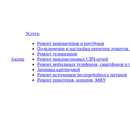
Услуги
Ремонт компьютеров и ноутбуков
Подключение и настройка принтера этикеток
Ремонт телевизоров
Акции
Ремонт микроволновых СВЧ-печей
Ремонт мобильных телефонов, смартфонов и 
Заправка картриджей
Ремонт источников бесперебойного питания
Ремонт принтеров, копиров, МФУ