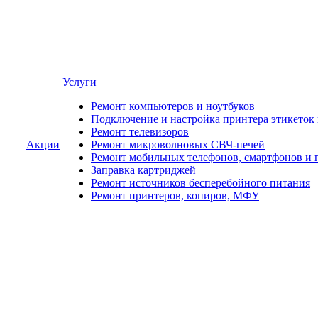
Услуги
Ремонт компьютеров и ноутбуков
Подключение и настройка принтера этикеток
Ремонт телевизоров
Акции
Ремонт микроволновых СВЧ-печей
Ремонт мобильных телефонов, смартфонов и 
Заправка картриджей
Ремонт источников бесперебойного питания
Ремонт принтеров, копиров, МФУ