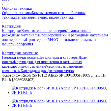
-
Офисная техника
Офисная техника
Компьютерная техника
Бытовая
техника
Телевизоры, аудио, видео техника
-
Картриджи
Картриджи
Компьютеры и периферия
Ламинаторы и
расходные материалы
Брошюровщики и расходные материалы
для переплета
Принтеры и МФУ
Светильники, лампы и
фонари
Телефония
-
Картриджи лазерные
Головки печатающие
Девелоперы и стартеры
Драм-
юниты
Картриджи для принтеров пластиковых
карт
Картриджи струйные
Чернила
Заправочные
комплекты
Картриджи для фотопринтеров
-
Картридж Ricoh (SP101E) Aficio SP 100/100SF/100SU, 2K Hi-
Black [8986988402]