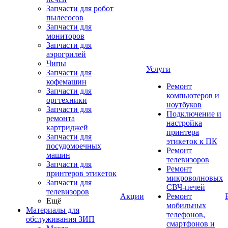
Запчасти для робот
пылесосов
Запчасти для
мониторов
Запчасти для
аэрогрилей
Чипы
Услуги
Запчасти для
кофемашин
Ремонт
Запчасти для
компьютеров и
оргтехники
ноутбуков
Запчасти для
Подключение и
ремонта
настройка
картриджей
принтера
Запчасти для
этикеток к ПК
посудомоечных
Ремонт
машин
телевизоров
Запчасти для
Ремонт
принтеров этикеток
микроволновых
Запчасти для
СВЧ-печей
телевизоров
Акции
Ремонт
Ещё
мобильных
Материалы для
телефонов,
обслуживания ЗИП
смартфонов и