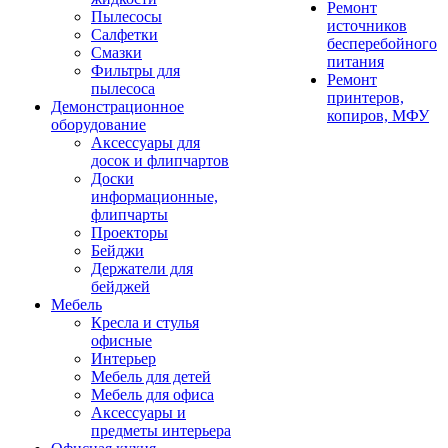
Ремонт
Пылесосы
источников
Салфетки
бесперебойного
Смазки
питания
Фильтры для
Ремонт
пылесоса
принтеров,
Демонстрационное
копиров, МФУ
оборудование
Аксессуары для
досок и флипчартов
Доски
информационные,
флипчарты
Проекторы
Бейджи
Держатели для
бейджей
Мебель
Кресла и стулья
офисные
Интерьер
Мебель для детей
Мебель для офиса
Аксессуары и
предметы интерьера