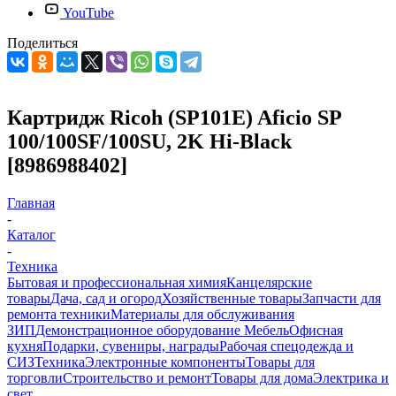
YouTube
Поделиться
Картридж Ricoh (SP101E) Aficio SP
100/100SF/100SU, 2K Hi-Black
[8986988402]
Главная
-
Каталог
-
Техника
Бытовая и профессиональная химия
Канцелярские
товары
Дача, сад и огород
Хозяйственные товары
Запчасти для
ремонта техники
Материалы для обслуживания
ЗИП
Демонстрационное оборудование
Мебель
Офисная
кухня
Подарки, сувениры, награды
Рабочая спецодежда и
СИЗ
Техника
Электронные компоненты
Товары для
торговли
Строительство и ремонт
Товары для дома
Электрика и
свет