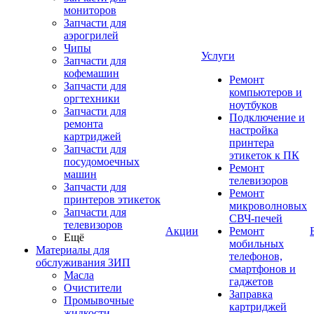
мониторов
Запчасти для
аэрогрилей
Чипы
Услуги
Запчасти для
кофемашин
Ремонт
Запчасти для
компьютеров и
оргтехники
ноутбуков
Запчасти для
Подключение и
ремонта
настройка
картриджей
принтера
Запчасти для
этикеток к ПК
посудомоечных
Ремонт
машин
телевизоров
Запчасти для
Ремонт
принтеров этикеток
микроволновых
Запчасти для
СВЧ-печей
телевизоров
Акции
Ремонт
Ещё
мобильных
Материалы для
телефонов,
обслуживания ЗИП
смартфонов и
Масла
гаджетов
Очистители
Заправка
Промывочные
картриджей
жидкости