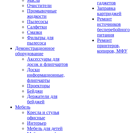
Масла
гаджетов
Очистители
Заправка
Промывочные
картриджей
жидкости
Ремонт
Пылесосы
источников
Салфетки
бесперебойного
Смазки
питания
Фильтры для
Ремонт
пылесоса
принтеров,
Демонстрационное
копиров, МФУ
оборудование
Аксессуары для
досок и флипчартов
Доски
информационные,
флипчарты
Проекторы
Бейджи
Держатели для
бейджей
Мебель
Кресла и стулья
офисные
Интерьер
Мебель для детей