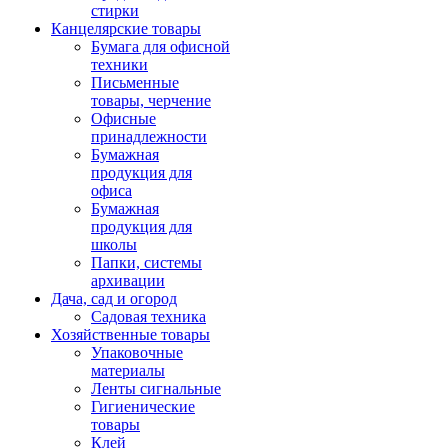
стирки
Канцелярские товары
Бумага для офисной
техники
Письменные
товары, черчение
Офисные
принадлежности
Бумажная
продукция для
офиса
Бумажная
продукция для
школы
Папки, системы
архивации
Дача, сад и огород
Садовая техника
Хозяйственные товары
Упаковочные
материалы
Ленты сигнальные
Гигиенические
товары
Клей