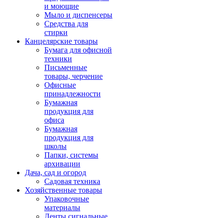
и моющие
Мыло и диспенсеры
Средства для
стирки
Канцелярские товары
Бумага для офисной
техники
Письменные
товары, черчение
Офисные
принадлежности
Бумажная
продукция для
офиса
Бумажная
продукция для
школы
Папки, системы
архивации
Дача, сад и огород
Садовая техника
Хозяйственные товары
Упаковочные
материалы
Ленты сигнальные