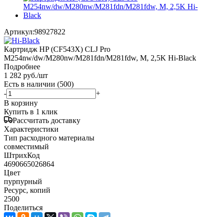
Артикул:
98927822
Картридж HP (CF543X) CLJ Pro
M254nw/dw/M280nw/M281fdn/M281fdw, M, 2,5K Hi-Black
Подробнее
1 282
руб.
/шт
Есть в наличии
(500)
-
+
В корзину
Купить в 1 клик
Рассчитать доставку
Характеристики
Тип расходного материалы
совместимый
ШтрихКод
4690665026864
Цвет
пурпурный
Ресурс, копий
2500
Поделиться