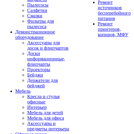
Ремонт
Пылесосы
источников
Салфетки
бесперебойного
Смазки
питания
Фильтры для
Ремонт
пылесоса
принтеров,
Демонстрационное
копиров, МФУ
оборудование
Аксессуары для
досок и флипчартов
Доски
информационные,
флипчарты
Проекторы
Бейджи
Держатели для
бейджей
Мебель
Кресла и стулья
офисные
Интерьер
Мебель для детей
Мебель для офиса
Аксессуары и
предметы интерьера