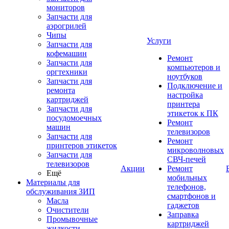
мониторов
Запчасти для
аэрогрилей
Чипы
Услуги
Запчасти для
кофемашин
Ремонт
Запчасти для
компьютеров и
оргтехники
ноутбуков
Запчасти для
Подключение и
ремонта
настройка
картриджей
принтера
Запчасти для
этикеток к ПК
посудомоечных
Ремонт
машин
телевизоров
Запчасти для
Ремонт
принтеров этикеток
микроволновых
Запчасти для
СВЧ-печей
телевизоров
Акции
Ремонт
Ещё
мобильных
Материалы для
телефонов,
обслуживания ЗИП
смартфонов и
Масла
гаджетов
Очистители
Заправка
Промывочные
картриджей
жидкости