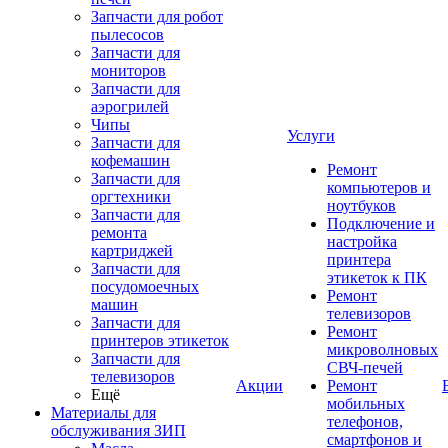
Запчасти для робот
пылесосов
Запчасти для
мониторов
Запчасти для
аэрогрилей
Чипы
Услуги
Запчасти для
кофемашин
Ремонт
Запчасти для
компьютеров и
оргтехники
ноутбуков
Запчасти для
Подключение и
ремонта
настройка
картриджей
принтера
Запчасти для
этикеток к ПК
посудомоечных
Ремонт
машин
телевизоров
Запчасти для
Ремонт
принтеров этикеток
микроволновых
Запчасти для
СВЧ-печей
телевизоров
Акции
Ремонт
Ещё
мобильных
Материалы для
телефонов,
обслуживания ЗИП
смартфонов и