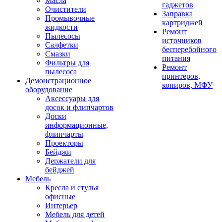
Масла
гаджетов
Очистители
Заправка
Промывочные
картриджей
жидкости
Ремонт
Пылесосы
источников
Салфетки
бесперебойного
Смазки
питания
Фильтры для
Ремонт
пылесоса
принтеров,
Демонстрационное
копиров, МФУ
оборудование
Аксессуары для
досок и флипчартов
Доски
информационные,
флипчарты
Проекторы
Бейджи
Держатели для
бейджей
Мебель
Кресла и стулья
офисные
Интерьер
Мебель для детей