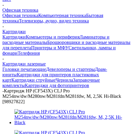
-
Офисная техника
Офисная техника
Компьютерная техника
Бытовая
техника
Телевизоры, аудио, видео техника
-
Картриджи
Картриджи
Компьютеры и периферия
Ламинаторы и
расходные материалы
Брошюровщики и расходные материалы
для переплета
Принтеры и МФУ
Светильники, лампы и
фонари
Телефония
-
Картриджи лазерные
Головки печатающие
Девелоперы и стартеры
Драм-
юниты
Картриджи для принтеров пластиковых
карт
Картриджи струйные
Чернила
Заправочные
комплекты
Картриджи для фотопринтеров
-
Картридж HP (CF543X) CLJ Pro
M254nw/dw/M280nw/M281fdn/M281fdw, M, 2,5K Hi-Black
[98927822]