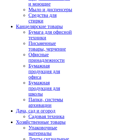
и моющие
Мыло и диспенсеры
Средства для
стирки
Канцелярские товары
Бумага для офисной
техники
Письменные
товары, черчение
Офисные
принадлежности
Бумажная
продукция для
офиса
Бумажная
продукция для
школы
Папки, системы
архивации
Дача, сад и огород
Садовая техника
Хозяйственные товары
Упаковочные
материалы
Ленты сигнальные