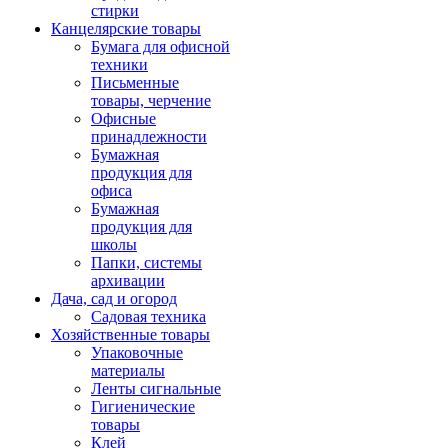
стирки
Канцелярские товары
Бумага для офисной
техники
Письменные
товары, черчение
Офисные
принадлежности
Бумажная
продукция для
офиса
Бумажная
продукция для
школы
Папки, системы
архивации
Дача, сад и огород
Садовая техника
Хозяйственные товары
Упаковочные
материалы
Ленты сигнальные
Гигиенические
товары
Клей