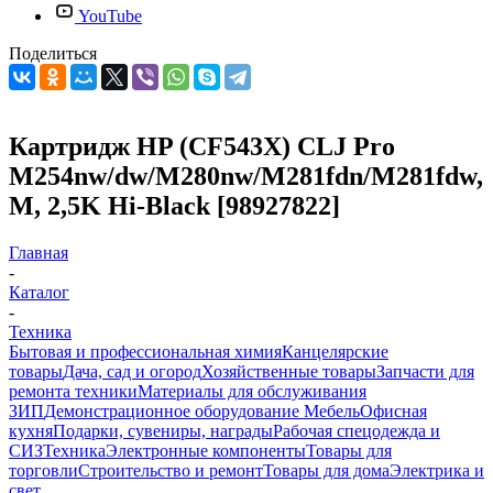
YouTube
Поделиться
Картридж HP (CF543X) CLJ Pro
M254nw/dw/M280nw/M281fdn/M281fdw,
M, 2,5K Hi-Black [98927822]
Главная
-
Каталог
-
Техника
Бытовая и профессиональная химия
Канцелярские
товары
Дача, сад и огород
Хозяйственные товары
Запчасти для
ремонта техники
Материалы для обслуживания
ЗИП
Демонстрационное оборудование
Мебель
Офисная
кухня
Подарки, сувениры, награды
Рабочая спецодежда и
СИЗ
Техника
Электронные компоненты
Товары для
торговли
Строительство и ремонт
Товары для дома
Электрика и
свет