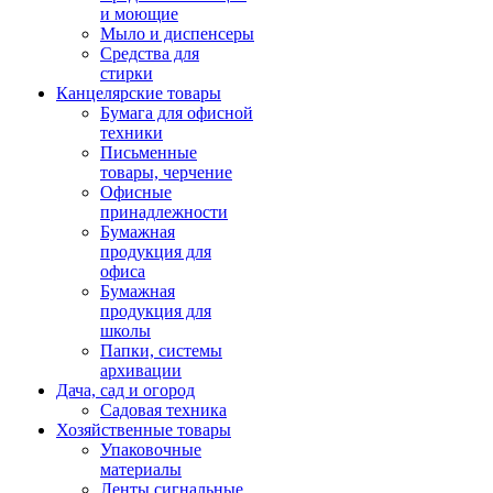
и моющие
Мыло и диспенсеры
Средства для
стирки
Канцелярские товары
Бумага для офисной
техники
Письменные
товары, черчение
Офисные
принадлежности
Бумажная
продукция для
офиса
Бумажная
продукция для
школы
Папки, системы
архивации
Дача, сад и огород
Садовая техника
Хозяйственные товары
Упаковочные
материалы
Ленты сигнальные