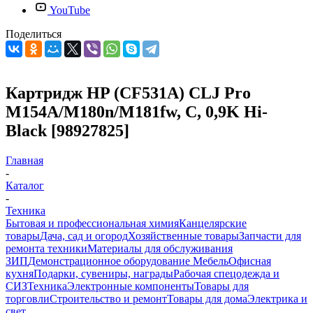
YouTube
Поделиться
Картридж HP (CF531A) CLJ Pro
M154A/M180n/M181fw, C, 0,9K Hi-
Black [98927825]
Главная
-
Каталог
-
Техника
Бытовая и профессиональная химия
Канцелярские
товары
Дача, сад и огород
Хозяйственные товары
Запчасти для
ремонта техники
Материалы для обслуживания
ЗИП
Демонстрационное оборудование
Мебель
Офисная
кухня
Подарки, сувениры, награды
Рабочая спецодежда и
СИЗ
Техника
Электронные компоненты
Товары для
торговли
Строительство и ремонт
Товары для дома
Электрика и
свет