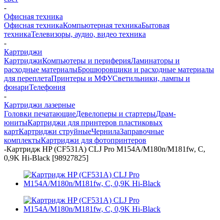
-
Офисная техника
Офисная техника
Компьютерная техника
Бытовая
техника
Телевизоры, аудио, видео техника
-
Картриджи
Картриджи
Компьютеры и периферия
Ламинаторы и
расходные материалы
Брошюровщики и расходные материалы
для переплета
Принтеры и МФУ
Светильники, лампы и
фонари
Телефония
-
Картриджи лазерные
Головки печатающие
Девелоперы и стартеры
Драм-
юниты
Картриджи для принтеров пластиковых
карт
Картриджи струйные
Чернила
Заправочные
комплекты
Картриджи для фотопринтеров
-
Картридж HP (CF531A) CLJ Pro M154A/M180n/M181fw, C,
0,9K Hi-Black [98927825]