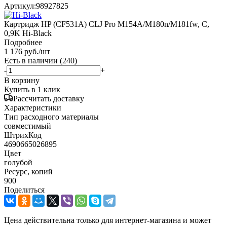
Артикул:
98927825
Картридж HP (CF531A) CLJ Pro M154A/M180n/M181fw, C,
0,9K Hi-Black
Подробнее
1 176
руб.
/шт
Есть в наличии
(240)
-
+
В корзину
Купить в 1 клик
Рассчитать доставку
Характеристики
Тип расходного материалы
совместимый
ШтрихКод
4690665026895
Цвет
голубой
Ресурс, копий
900
Поделиться
Цена действительна только для интернет-магазина и может