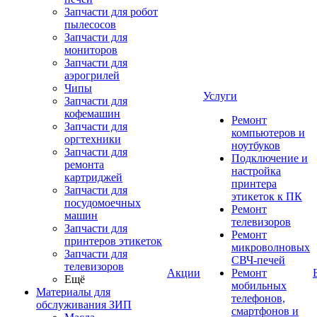
Запчасти для робот
пылесосов
Запчасти для
мониторов
Запчасти для
аэрогрилей
Чипы
Услуги
Запчасти для
кофемашин
Ремонт
Запчасти для
компьютеров и
оргтехники
ноутбуков
Запчасти для
Подключение и
ремонта
настройка
картриджей
принтера
Запчасти для
этикеток к ПК
посудомоечных
Ремонт
машин
телевизоров
Запчасти для
Ремонт
принтеров этикеток
микроволновых
Запчасти для
СВЧ-печей
телевизоров
Акции
Ремонт
Ещё
мобильных
Материалы для
телефонов,
обслуживания ЗИП
смартфонов и