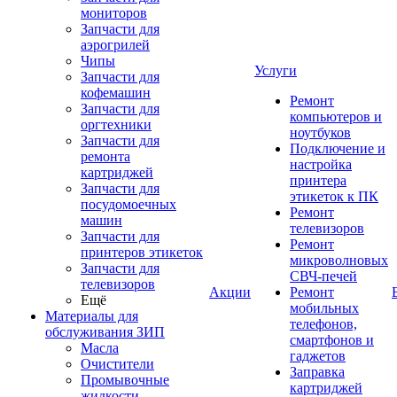
мониторов
Запчасти для
аэрогрилей
Чипы
Услуги
Запчасти для
кофемашин
Ремонт
Запчасти для
компьютеров и
оргтехники
ноутбуков
Запчасти для
Подключение и
ремонта
настройка
картриджей
принтера
Запчасти для
этикеток к ПК
посудомоечных
Ремонт
машин
телевизоров
Запчасти для
Ремонт
принтеров этикеток
микроволновых
Запчасти для
СВЧ-печей
телевизоров
Акции
Ремонт
Ещё
мобильных
Материалы для
телефонов,
обслуживания ЗИП
смартфонов и
Масла
гаджетов
Очистители
Заправка
Промывочные
картриджей
жидкости