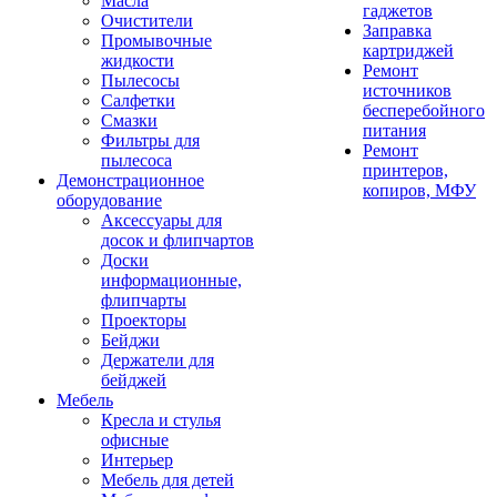
Масла
гаджетов
Очистители
Заправка
Промывочные
картриджей
жидкости
Ремонт
Пылесосы
источников
Салфетки
бесперебойного
Смазки
питания
Фильтры для
Ремонт
пылесоса
принтеров,
Демонстрационное
копиров, МФУ
оборудование
Аксессуары для
досок и флипчартов
Доски
информационные,
флипчарты
Проекторы
Бейджи
Держатели для
бейджей
Мебель
Кресла и стулья
офисные
Интерьер
Мебель для детей