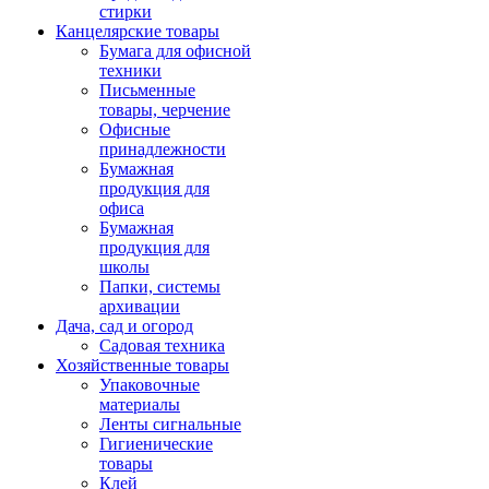
стирки
Канцелярские товары
Бумага для офисной
техники
Письменные
товары, черчение
Офисные
принадлежности
Бумажная
продукция для
офиса
Бумажная
продукция для
школы
Папки, системы
архивации
Дача, сад и огород
Садовая техника
Хозяйственные товары
Упаковочные
материалы
Ленты сигнальные
Гигиенические
товары
Клей