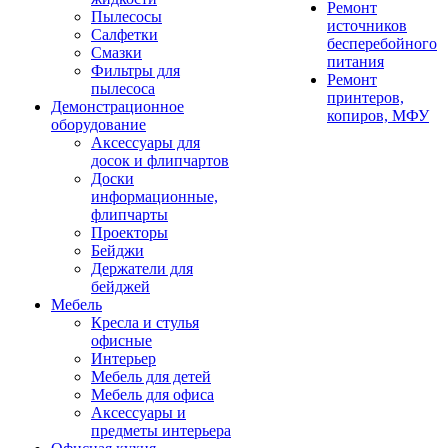
Ремонт
Пылесосы
источников
Салфетки
бесперебойного
Смазки
питания
Фильтры для
Ремонт
пылесоса
принтеров,
Демонстрационное
копиров, МФУ
оборудование
Аксессуары для
досок и флипчартов
Доски
информационные,
флипчарты
Проекторы
Бейджи
Держатели для
бейджей
Мебель
Кресла и стулья
офисные
Интерьер
Мебель для детей
Мебель для офиса
Аксессуары и
предметы интерьера