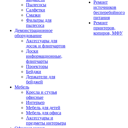
Ремонт
Пылесосы
источников
Салфетки
бесперебойного
Смазки
питания
Фильтры для
Ремонт
пылесоса
принтеров,
Демонстрационное
копиров, МФУ
оборудование
Аксессуары для
досок и флипчартов
Доски
информационные,
флипчарты
Проекторы
Бейджи
Держатели для
бейджей
Мебель
Кресла и стулья
офисные
Интерьер
Мебель для детей
Мебель для офиса
Аксессуары и
предметы интерьера