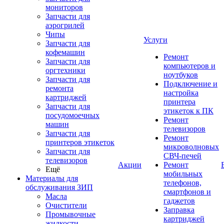
мониторов
Запчасти для
аэрогрилей
Чипы
Услуги
Запчасти для
кофемашин
Ремонт
Запчасти для
компьютеров и
оргтехники
ноутбуков
Запчасти для
Подключение и
ремонта
настройка
картриджей
принтера
Запчасти для
этикеток к ПК
посудомоечных
Ремонт
машин
телевизоров
Запчасти для
Ремонт
принтеров этикеток
микроволновых
Запчасти для
СВЧ-печей
телевизоров
Акции
Ремонт
Ещё
мобильных
Материалы для
телефонов,
обслуживания ЗИП
смартфонов и
Масла
гаджетов
Очистители
Заправка
Промывочные
картриджей
жидкости