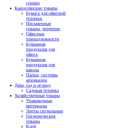
стирки
Канцелярские товары
Бумага для офисной
техники
Письменные
товары, черчение
Офисные
принадлежности
Бумажная
продукция для
офиса
Бумажная
продукция для
школы
Папки, системы
архивации
Дача, сад и огород
Садовая техника
Хозяйственные товары
Упаковочные
материалы
Ленты сигнальные
Гигиенические
товары
Клей