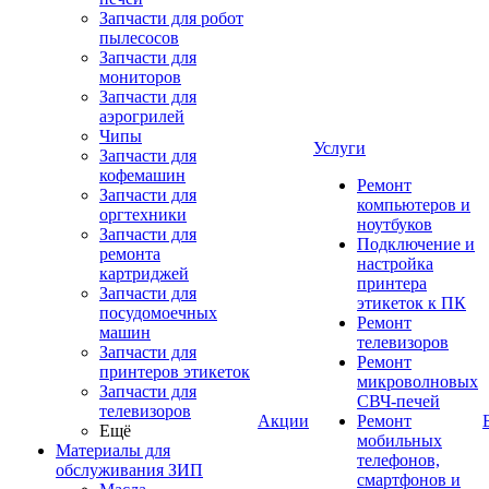
Запчасти для робот
пылесосов
Запчасти для
мониторов
Запчасти для
аэрогрилей
Чипы
Услуги
Запчасти для
кофемашин
Ремонт
Запчасти для
компьютеров и
оргтехники
ноутбуков
Запчасти для
Подключение и
ремонта
настройка
картриджей
принтера
Запчасти для
этикеток к ПК
посудомоечных
Ремонт
машин
телевизоров
Запчасти для
Ремонт
принтеров этикеток
микроволновых
Запчасти для
СВЧ-печей
телевизоров
Акции
Ремонт
Ещё
мобильных
Материалы для
телефонов,
обслуживания ЗИП
смартфонов и