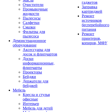
Масла
гаджетов
Очистители
Заправка
Промывочные
картриджей
жидкости
Ремонт
Пылесосы
источников
Салфетки
бесперебойного
Смазки
питания
Фильтры для
Ремонт
пылесоса
принтеров,
Демонстрационное
копиров, МФУ
оборудование
Аксессуары для
досок и флипчартов
Доски
информационные,
флипчарты
Проекторы
Бейджи
Держатели для
бейджей
Мебель
Кресла и стулья
офисные
Интерьер
Мебель для детей