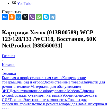
YouTube
Поделиться
Картридж Xerox (013R00589) WCP
123/128/133 /WC118, Восстанов, 60К
NetProduct [989560031]
Главная
-
Каталог
-
Техника
Бытовая и профессиональная химия
Канцелярские
товары
Дача, сад и огород
Хозяйственные товары
Запчасти для
ремонта техники
Материалы для обслуживания
ЗИП
Демонстрационное оборудование
Мебель
Офисная
кухня
Подарки, сувениры, награды
Рабочая спецодежда и
СИЗ
Техника
Электронные компоненты
Товары для
торговли
Строительство и ремонт
Товары для дома
Электрика и
свет