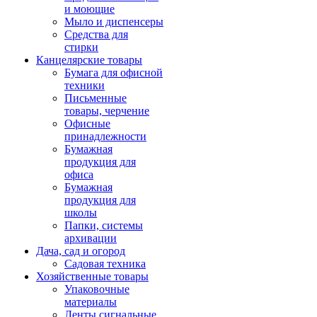
и моющие
Мыло и диспенсеры
Средства для
стирки
Канцелярские товары
Бумага для офисной
техники
Письменные
товары, черчение
Офисные
принадлежности
Бумажная
продукция для
офиса
Бумажная
продукция для
школы
Папки, системы
архивации
Дача, сад и огород
Садовая техника
Хозяйственные товары
Упаковочные
материалы
Ленты сигнальные