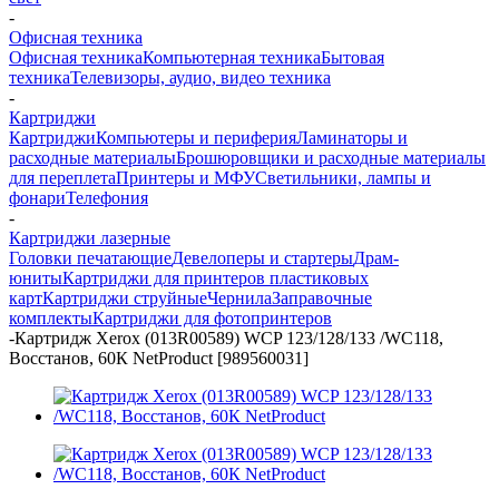
-
Офисная техника
Офисная техника
Компьютерная техника
Бытовая
техника
Телевизоры, аудио, видео техника
-
Картриджи
Картриджи
Компьютеры и периферия
Ламинаторы и
расходные материалы
Брошюровщики и расходные материалы
для переплета
Принтеры и МФУ
Светильники, лампы и
фонари
Телефония
-
Картриджи лазерные
Головки печатающие
Девелоперы и стартеры
Драм-
юниты
Картриджи для принтеров пластиковых
карт
Картриджи струйные
Чернила
Заправочные
комплекты
Картриджи для фотопринтеров
-
Картридж Xerox (013R00589) WCP 123/128/133 /WC118,
Восстанов, 60К NetProduct [989560031]