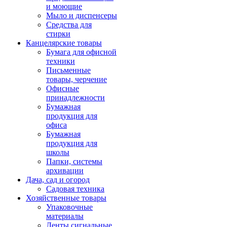
и моющие
Мыло и диспенсеры
Средства для
стирки
Канцелярские товары
Бумага для офисной
техники
Письменные
товары, черчение
Офисные
принадлежности
Бумажная
продукция для
офиса
Бумажная
продукция для
школы
Папки, системы
архивации
Дача, сад и огород
Садовая техника
Хозяйственные товары
Упаковочные
материалы
Ленты сигнальные