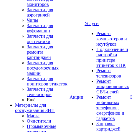
мониторов
Запчасти для
аэрогрилей
Чипы
Услуги
Запчасти для
кофемашин
Ремонт
Запчасти для
компьютеров и
оргтехники
ноутбуков
Запчасти для
Подключение и
ремонта
настройка
картриджей
принтера
Запчасти для
этикеток к ПК
посудомоечных
Ремонт
машин
телевизоров
Запчасти для
Ремонт
принтеров этикеток
микроволновых
Запчасти для
СВЧ-печей
телевизоров
Акции
Ремонт
Ещё
мобильных
Материалы для
телефонов,
обслуживания ЗИП
смартфонов и
Масла
гаджетов
Очистители
Заправка
Промывочные
картриджей
жидкости