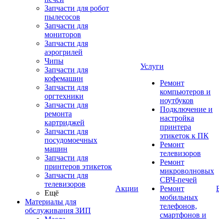
Запчасти для робот
пылесосов
Запчасти для
мониторов
Запчасти для
аэрогрилей
Чипы
Услуги
Запчасти для
кофемашин
Ремонт
Запчасти для
компьютеров и
оргтехники
ноутбуков
Запчасти для
Подключение и
ремонта
настройка
картриджей
принтера
Запчасти для
этикеток к ПК
посудомоечных
Ремонт
машин
телевизоров
Запчасти для
Ремонт
принтеров этикеток
микроволновых
Запчасти для
СВЧ-печей
телевизоров
Акции
Ремонт
Ещё
мобильных
Материалы для
телефонов,
обслуживания ЗИП
смартфонов и