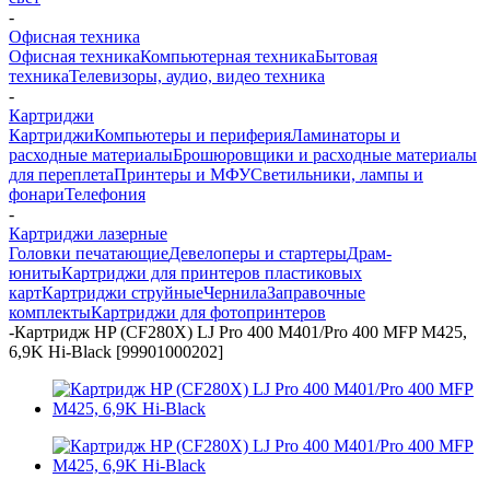
-
Офисная техника
Офисная техника
Компьютерная техника
Бытовая
техника
Телевизоры, аудио, видео техника
-
Картриджи
Картриджи
Компьютеры и периферия
Ламинаторы и
расходные материалы
Брошюровщики и расходные материалы
для переплета
Принтеры и МФУ
Светильники, лампы и
фонари
Телефония
-
Картриджи лазерные
Головки печатающие
Девелоперы и стартеры
Драм-
юниты
Картриджи для принтеров пластиковых
карт
Картриджи струйные
Чернила
Заправочные
комплекты
Картриджи для фотопринтеров
-
Картридж HP (CF280X) LJ Pro 400 M401/Pro 400 MFP M425,
6,9K Hi-Black [99901000202]