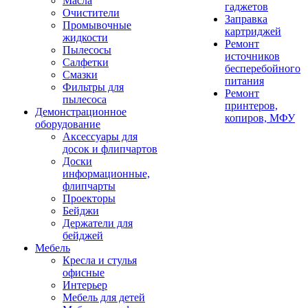
Масла
гаджетов
Очистители
Заправка
Промывочные
картриджей
жидкости
Ремонт
Пылесосы
источников
Салфетки
бесперебойного
Смазки
питания
Фильтры для
Ремонт
пылесоса
принтеров,
Демонстрационное
копиров, МФУ
оборудование
Аксессуары для
досок и флипчартов
Доски
информационные,
флипчарты
Проекторы
Бейджи
Держатели для
бейджей
Мебель
Кресла и стулья
офисные
Интерьер
Мебель для детей