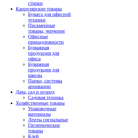
стирки
Канцелярские товары
Бумага для офисной
техники
Письменные
товары, черчение
Офисные
принадлежности
Бумажная
продукция для
офиса
Бумажная
продукция для
школы
Папки, системы
архивации
Дача, сад и огород
Садовая техника
Хозяйственные товары
Упаковочные
материалы
Ленты сигнальные
Гигиенические
товары
Клей