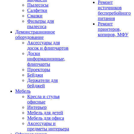
Ремонт
Пылесосы
источников
Салфетки
бесперебойного
Смазки
питания
Фильтры для
Ремонт
пылесоса
принтеров,
Демонстрационное
копиров, МФУ
оборудование
Аксессуары для
досок и флипчартов
Доски
информационные,
флипчарты
Проекторы
Бейджи
Держатели для
бейджей
Мебель
Кресла и стулья
офисные
Интерьер
Мебель для детей
Мебель для офиса
Аксессуары и
предметы интерьера