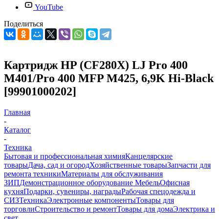
YouTube
Поделиться
Картридж HP (CF280X) LJ Pro 400
M401/Pro 400 MFP M425, 6,9K Hi-Black
[99901000202]
Главная
-
Каталог
-
Техника
Бытовая и профессиональная химия
Канцелярские
товары
Дача, сад и огород
Хозяйственные товары
Запчасти для
ремонта техники
Материалы для обслуживания
ЗИП
Демонстрационное оборудование
Мебель
Офисная
кухня
Подарки, сувениры, награды
Рабочая спецодежда и
СИЗ
Техника
Электронные компоненты
Товары для
торговли
Строительство и ремонт
Товары для дома
Электрика и
свет