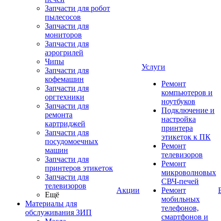
Запчасти для робот
пылесосов
Запчасти для
мониторов
Запчасти для
аэрогрилей
Чипы
Услуги
Запчасти для
кофемашин
Ремонт
Запчасти для
компьютеров и
оргтехники
ноутбуков
Запчасти для
Подключение и
ремонта
настройка
картриджей
принтера
Запчасти для
этикеток к ПК
посудомоечных
Ремонт
машин
телевизоров
Запчасти для
Ремонт
принтеров этикеток
микроволновых
Запчасти для
СВЧ-печей
телевизоров
Акции
Ремонт
Ещё
мобильных
Материалы для
телефонов,
обслуживания ЗИП
смартфонов и