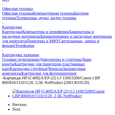
-
Офисная техника
Офисная техника
Компьютерная техника
Бытовая
техника
Телевизоры, аудио, видео техника
-
Картриджи
Картриджи
Компьютеры и периферия
Ламинаторы и
расходные материалы
Брошюровщики и расходные материалы
для переплета
Принтеры и МФУ
Светильники, лампы и
фонари
Телефония
-
Картриджи лазерные
Головки печатающие
Девелоперы и стартеры
Драм-
юниты
Картриджи для принтеров пластиковых
карт
Картриджи струйные
Чернила
Заправочные
комплекты
Картриджи для фотопринтеров
-
Картридж HP (C4092A/EP-22) LJ 1100/3200/Canon LBP
800/810/1110/1120, 2,5K NetProduct [20013010120]
Previous
Next