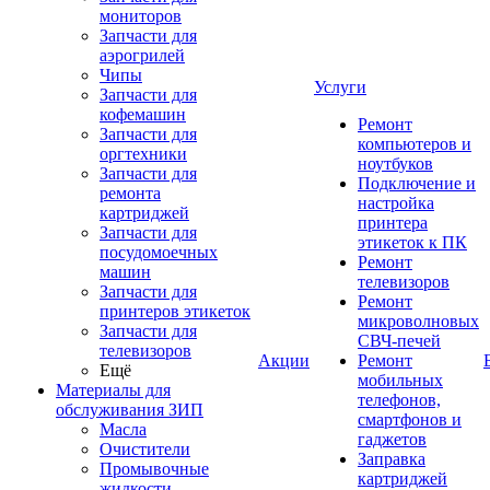
мониторов
Запчасти для
аэрогрилей
Чипы
Услуги
Запчасти для
кофемашин
Ремонт
Запчасти для
компьютеров и
оргтехники
ноутбуков
Запчасти для
Подключение и
ремонта
настройка
картриджей
принтера
Запчасти для
этикеток к ПК
посудомоечных
Ремонт
машин
телевизоров
Запчасти для
Ремонт
принтеров этикеток
микроволновых
Запчасти для
СВЧ-печей
телевизоров
Акции
Ремонт
Ещё
мобильных
Материалы для
телефонов,
обслуживания ЗИП
смартфонов и
Масла
гаджетов
Очистители
Заправка
Промывочные
картриджей
жидкости