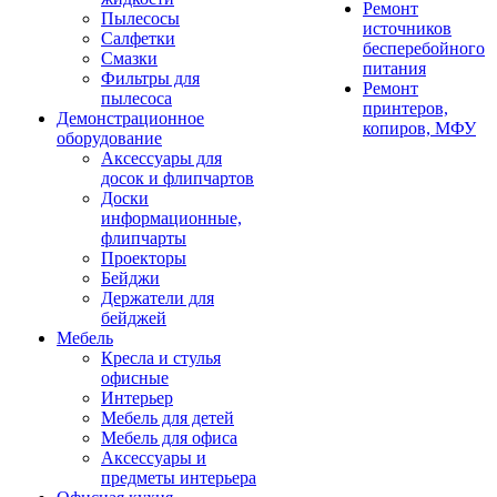
Ремонт
Пылесосы
источников
Салфетки
бесперебойного
Смазки
питания
Фильтры для
Ремонт
пылесоса
принтеров,
Демонстрационное
копиров, МФУ
оборудование
Аксессуары для
досок и флипчартов
Доски
информационные,
флипчарты
Проекторы
Бейджи
Держатели для
бейджей
Мебель
Кресла и стулья
офисные
Интерьер
Мебель для детей
Мебель для офиса
Аксессуары и
предметы интерьера