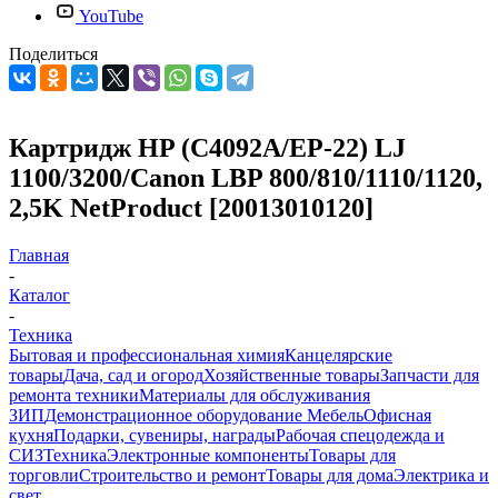
YouTube
Поделиться
Картридж HP (C4092A/EP-22) LJ
1100/3200/Canon LBP 800/810/1110/1120,
2,5K NetProduct [20013010120]
Главная
-
Каталог
-
Техника
Бытовая и профессиональная химия
Канцелярские
товары
Дача, сад и огород
Хозяйственные товары
Запчасти для
ремонта техники
Материалы для обслуживания
ЗИП
Демонстрационное оборудование
Мебель
Офисная
кухня
Подарки, сувениры, награды
Рабочая спецодежда и
СИЗ
Техника
Электронные компоненты
Товары для
торговли
Строительство и ремонт
Товары для дома
Электрика и
свет