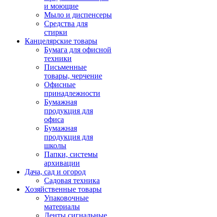
и моющие
Мыло и диспенсеры
Средства для
стирки
Канцелярские товары
Бумага для офисной
техники
Письменные
товары, черчение
Офисные
принадлежности
Бумажная
продукция для
офиса
Бумажная
продукция для
школы
Папки, системы
архивации
Дача, сад и огород
Садовая техника
Хозяйственные товары
Упаковочные
материалы
Ленты сигнальные