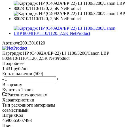
Артикул:
20013010120
Картридж HP (C4092A/EP-22) LJ 1100/3200/Canon LBP
800/810/1110/1120, 2,5K NetProduct
Подробнее
1 431
руб.
/шт
Есть в наличии
(500)
-
+
В корзину
Купить в 1 клик
Рассчитать доставку
Характеристики
Тип расходного материалы
совместимый
ШтрихКод
4690665007498
Цвет