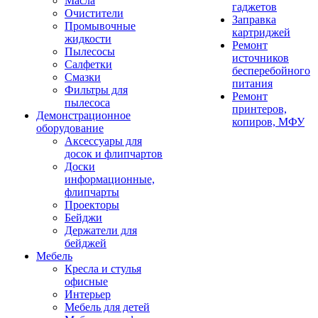
Масла
гаджетов
Очистители
Заправка
Промывочные
картриджей
жидкости
Ремонт
Пылесосы
источников
Салфетки
бесперебойного
Смазки
питания
Фильтры для
Ремонт
пылесоса
принтеров,
Демонстрационное
копиров, МФУ
оборудование
Аксессуары для
досок и флипчартов
Доски
информационные,
флипчарты
Проекторы
Бейджи
Держатели для
бейджей
Мебель
Кресла и стулья
офисные
Интерьер
Мебель для детей