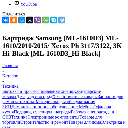
YouTube
Поделиться
Картридж Samsung (ML-1610D3) ML-
1610/2010/2015/ Xerox Ph 3117/3122, 3K
Hi-Black [ML-1610D3_Hi-Black]
Главная
-
Каталог
-
Техника
Бытовая и профессиональная химия
Канцелярские
товары
Дача, сад и огород
Хозяйственные товары
Запчасти для
ремонта техники
Материалы для обслуживания
ЗИП
Демонстрационное оборудование
Мебель
Офисная
кухня
Подарки, сувениры, награды
Рабочая спецодежда и
СИЗ
Техника
Электронные компоненты
Товары для
торговли
Строительство и ремонт
Товары для дома
Электрика и
свет