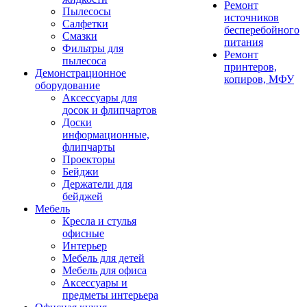
Ремонт
Пылесосы
источников
Салфетки
бесперебойного
Смазки
питания
Фильтры для
Ремонт
пылесоса
принтеров,
Демонстрационное
копиров, МФУ
оборудование
Аксессуары для
досок и флипчартов
Доски
информационные,
флипчарты
Проекторы
Бейджи
Держатели для
бейджей
Мебель
Кресла и стулья
офисные
Интерьер
Мебель для детей
Мебель для офиса
Аксессуары и
предметы интерьера