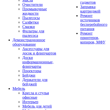
Масла
гаджетов
Очистители
Заправка
Промывочные
картриджей
жидкости
Ремонт
Пылесосы
источников
Салфетки
бесперебойного
Смазки
питания
Фильтры для
Ремонт
пылесоса
принтеров,
Демонстрационное
копиров, МФУ
оборудование
Аксессуары для
досок и флипчартов
Доски
информационные,
флипчарты
Проекторы
Бейджи
Держатели для
бейджей
Мебель
Кресла и стулья
офисные
Интерьер
Мебель для детей