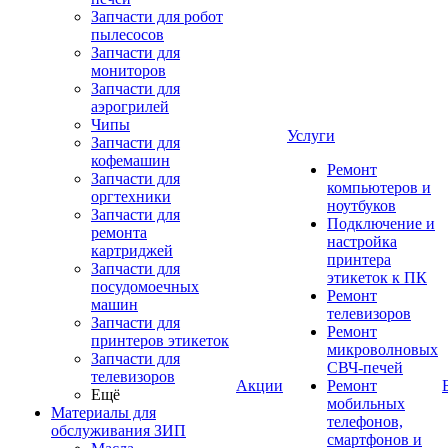
Запчасти для робот
пылесосов
Запчасти для
мониторов
Запчасти для
аэрогрилей
Чипы
Услуги
Запчасти для
кофемашин
Ремонт
Запчасти для
компьютеров и
оргтехники
ноутбуков
Запчасти для
Подключение и
ремонта
настройка
картриджей
принтера
Запчасти для
этикеток к ПК
посудомоечных
Ремонт
машин
телевизоров
Запчасти для
Ремонт
принтеров этикеток
микроволновых
Запчасти для
СВЧ-печей
телевизоров
Акции
Ремонт
Ещё
мобильных
Материалы для
телефонов,
обслуживания ЗИП
смартфонов и