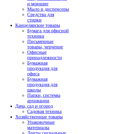
и моющие
Мыло и диспенсеры
Средства для
стирки
Канцелярские товары
Бумага для офисной
техники
Письменные
товары, черчение
Офисные
принадлежности
Бумажная
продукция для
офиса
Бумажная
продукция для
школы
Папки, системы
архивации
Дача, сад и огород
Садовая техника
Хозяйственные товары
Упаковочные
материалы
Ленты сигнальные