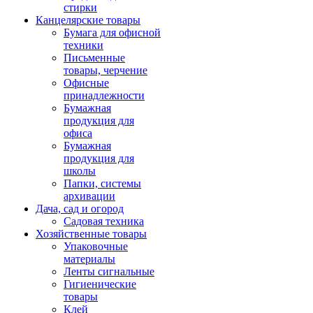
стирки
Канцелярские товары
Бумага для офисной
техники
Письменные
товары, черчение
Офисные
принадлежности
Бумажная
продукция для
офиса
Бумажная
продукция для
школы
Папки, системы
архивации
Дача, сад и огород
Садовая техника
Хозяйственные товары
Упаковочные
материалы
Ленты сигнальные
Гигиенические
товары
Клей