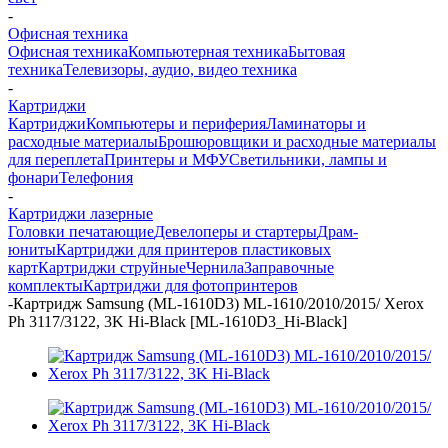
-
Офисная техника
Офисная техника
Компьютерная техника
Бытовая
техника
Телевизоры, аудио, видео техника
-
Картриджи
Картриджи
Компьютеры и периферия
Ламинаторы и
расходные материалы
Брошюровщики и расходные материалы
для переплета
Принтеры и МФУ
Светильники, лампы и
фонари
Телефония
-
Картриджи лазерные
Головки печатающие
Девелоперы и стартеры
Драм-
юниты
Картриджи для принтеров пластиковых
карт
Картриджи струйные
Чернила
Заправочные
комплекты
Картриджи для фотопринтеров
-
Картридж Samsung (ML-1610D3) ML-1610/2010/2015/ Xerox
Ph 3117/3122, 3K Hi-Black [ML-1610D3_Hi-Black]