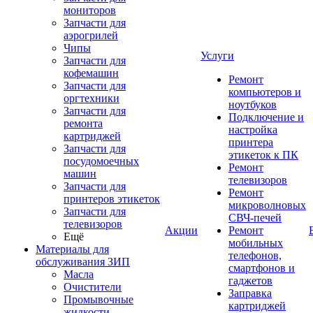
мониторов
Запчасти для
аэрогрилей
Чипы
Услуги
Запчасти для
кофемашин
Ремонт
Запчасти для
компьютеров и
оргтехники
ноутбуков
Запчасти для
Подключение и
ремонта
настройка
картриджей
принтера
Запчасти для
этикеток к ПК
посудомоечных
Ремонт
машин
телевизоров
Запчасти для
Ремонт
принтеров этикеток
микроволновых
Запчасти для
СВЧ-печей
телевизоров
Акции
Ремонт
Ещё
мобильных
Материалы для
телефонов,
обслуживания ЗИП
смартфонов и
Масла
гаджетов
Очистители
Заправка
Промывочные
картриджей
жидкости