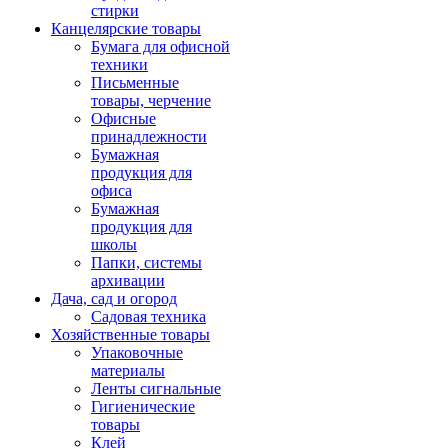
стирки
Канцелярские товары
Бумага для офисной
техники
Письменные
товары, черчение
Офисные
принадлежности
Бумажная
продукция для
офиса
Бумажная
продукция для
школы
Папки, системы
архивации
Дача, сад и огород
Садовая техника
Хозяйственные товары
Упаковочные
материалы
Ленты сигнальные
Гигиенические
товары
Клей