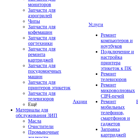
мониторов
Запчасти для
аэрогрилей
Чипы
Услуги
Запчасти для
кофемашин
Ремонт
Запчасти для
компьютеров и
оргтехники
ноутбуков
Запчасти для
Подключение и
ремонта
настройка
картриджей
принтера
Запчасти для
этикеток к ПК
посудомоечных
Ремонт
машин
телевизоров
Запчасти для
Ремонт
принтеров этикеток
микроволновых
Запчасти для
СВЧ-печей
телевизоров
Акции
Ремонт
Ещё
мобильных
Материалы для
телефонов,
обслуживания ЗИП
смартфонов и
Масла
гаджетов
Очистители
Заправка
Промывочные
картриджей
жидкости