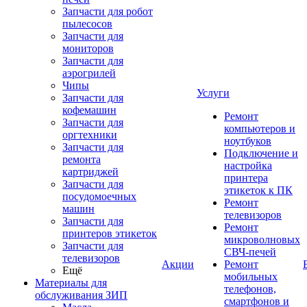
Запчасти для робот
пылесосов
Запчасти для
мониторов
Запчасти для
аэрогрилей
Чипы
Услуги
Запчасти для
кофемашин
Ремонт
Запчасти для
компьютеров и
оргтехники
ноутбуков
Запчасти для
Подключение и
ремонта
настройка
картриджей
принтера
Запчасти для
этикеток к ПК
посудомоечных
Ремонт
машин
телевизоров
Запчасти для
Ремонт
принтеров этикеток
микроволновых
Запчасти для
СВЧ-печей
телевизоров
Акции
Ремонт
Ещё
мобильных
Материалы для
телефонов,
обслуживания ЗИП
смартфонов и