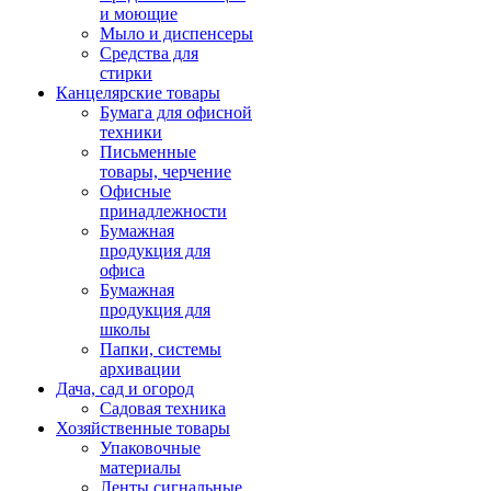
и моющие
Мыло и диспенсеры
Средства для
стирки
Канцелярские товары
Бумага для офисной
техники
Письменные
товары, черчение
Офисные
принадлежности
Бумажная
продукция для
офиса
Бумажная
продукция для
школы
Папки, системы
архивации
Дача, сад и огород
Садовая техника
Хозяйственные товары
Упаковочные
материалы
Ленты сигнальные