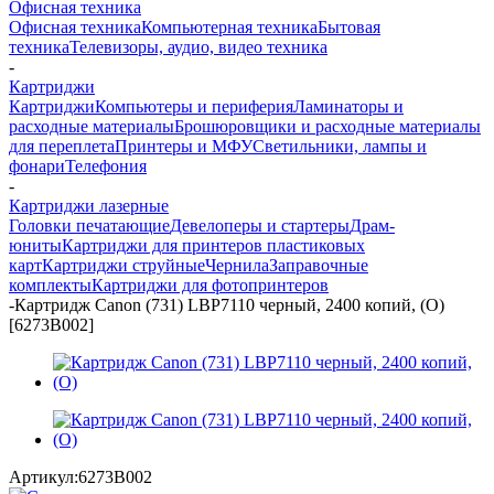
Офисная техника
Офисная техника
Компьютерная техника
Бытовая
техника
Телевизоры, аудио, видео техника
-
Картриджи
Картриджи
Компьютеры и периферия
Ламинаторы и
расходные материалы
Брошюровщики и расходные материалы
для переплета
Принтеры и МФУ
Светильники, лампы и
фонари
Телефония
-
Картриджи лазерные
Головки печатающие
Девелоперы и стартеры
Драм-
юниты
Картриджи для принтеров пластиковых
карт
Картриджи струйные
Чернила
Заправочные
комплекты
Картриджи для фотопринтеров
-
Картридж Canon (731) LBP7110 черный, 2400 копий, (O)
[6273B002]
Артикул:
6273B002