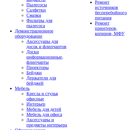
Ремонт
Пылесосы
источников
Салфетки
бесперебойного
Смазки
питания
Фильтры для
Ремонт
пылесоса
принтеров,
Демонстрационное
копиров, МФУ
оборудование
Аксессуары для
досок и флипчартов
Доски
информационные,
флипчарты
Проекторы
Бейджи
Держатели для
бейджей
Мебель
Кресла и стулья
офисные
Интерьер
Мебель для детей
Мебель для офиса
Аксессуары и
предметы интерьера