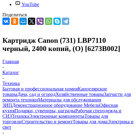
YouTube
Поделиться
Картридж Canon (731) LBP7110
черный, 2400 копий, (O) [6273B002]
Главная
-
Каталог
-
Техника
Бытовая и профессиональная химия
Канцелярские
товары
Дача, сад и огород
Хозяйственные товары
Запчасти для
ремонта техники
Материалы для обслуживания
ЗИП
Демонстрационное оборудование
Мебель
Офисная
кухня
Подарки, сувениры, награды
Рабочая спецодежда и
СИЗ
Техника
Электронные компоненты
Товары для
торговли
Строительство и ремонт
Товары для дома
Электрика и
свет
-