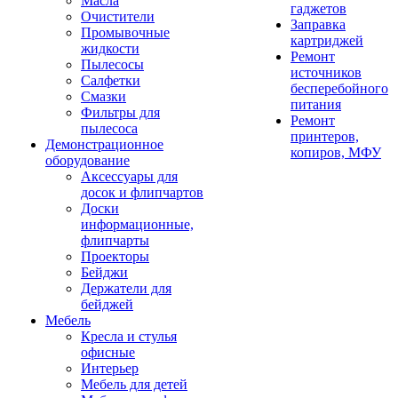
Масла
гаджетов
Очистители
Заправка
Промывочные
картриджей
жидкости
Ремонт
Пылесосы
источников
Салфетки
бесперебойного
Смазки
питания
Фильтры для
Ремонт
пылесоса
принтеров,
Демонстрационное
копиров, МФУ
оборудование
Аксессуары для
досок и флипчартов
Доски
информационные,
флипчарты
Проекторы
Бейджи
Держатели для
бейджей
Мебель
Кресла и стулья
офисные
Интерьер
Мебель для детей