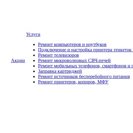
Услуги
Ремонт компьютеров и ноутбуков
Подключение и настройка принтера этикеток
Ремонт телевизоров
Акции
Ремонт микроволновых СВЧ-печей
Ремонт мобильных телефонов, смартфонов и 
Заправка картриджей
Ремонт источников бесперебойного питания
Ремонт принтеров, копиров, МФУ