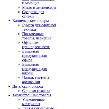
и моющие
Мыло и диспенсеры
Средства для
стирки
Канцелярские товары
Бумага для офисной
техники
Письменные
товары, черчение
Офисные
принадлежности
Бумажная
продукция для
офиса
Бумажная
продукция для
школы
Папки, системы
архивации
Дача, сад и огород
Садовая техника
Хозяйственные товары
Упаковочные
материалы
Ленты сигнальные