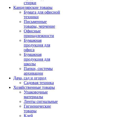
стирки
Канцелярские товары
Бумага для офисной
техники
Письменные
товары, черчение
Офисные
принадлежности
Бумажная
продукция для
офиса
Бумажная
продукция для
школы
Папки, системы
архивации
Дача, сад и огород
Садовая техника
Хозяйственные товары
Упаковочные
материалы
Ленты сигнальные
Гигиенические
товары
Клей