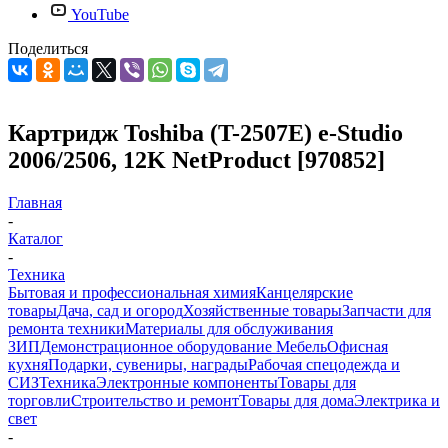
YouTube
Поделиться
Картридж Toshiba (T-2507E) e-Studio
2006/2506, 12K NetProduct [970852]
Главная
-
Каталог
-
Техника
Бытовая и профессиональная химия
Канцелярские
товары
Дача, сад и огород
Хозяйственные товары
Запчасти для
ремонта техники
Материалы для обслуживания
ЗИП
Демонстрационное оборудование
Мебель
Офисная
кухня
Подарки, сувениры, награды
Рабочая спецодежда и
СИЗ
Техника
Электронные компоненты
Товары для
торговли
Строительство и ремонт
Товары для дома
Электрика и
свет
-