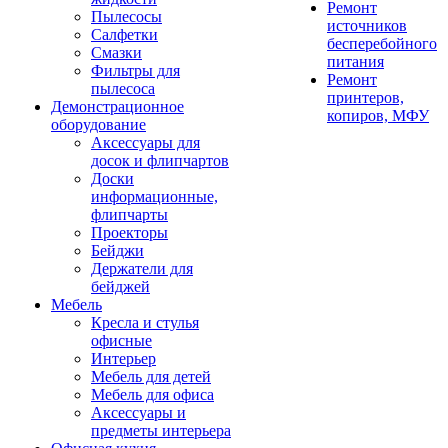
Ремонт
Пылесосы
источников
Салфетки
бесперебойного
Смазки
питания
Фильтры для
Ремонт
пылесоса
принтеров,
Демонстрационное
копиров, МФУ
оборудование
Аксессуары для
досок и флипчартов
Доски
информационные,
флипчарты
Проекторы
Бейджи
Держатели для
бейджей
Мебель
Кресла и стулья
офисные
Интерьер
Мебель для детей
Мебель для офиса
Аксессуары и
предметы интерьера