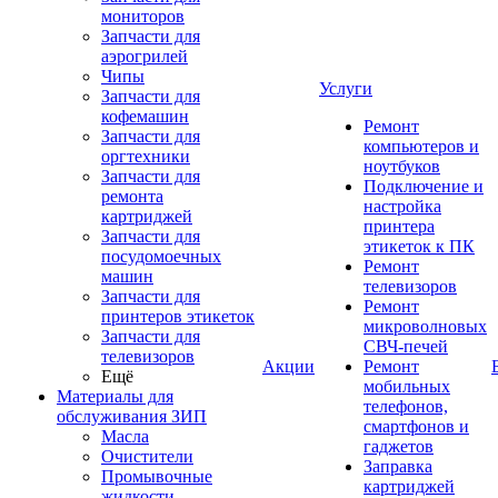
мониторов
Запчасти для
аэрогрилей
Чипы
Услуги
Запчасти для
кофемашин
Ремонт
Запчасти для
компьютеров и
оргтехники
ноутбуков
Запчасти для
Подключение и
ремонта
настройка
картриджей
принтера
Запчасти для
этикеток к ПК
посудомоечных
Ремонт
машин
телевизоров
Запчасти для
Ремонт
принтеров этикеток
микроволновых
Запчасти для
СВЧ-печей
телевизоров
Акции
Ремонт
Ещё
мобильных
Материалы для
телефонов,
обслуживания ЗИП
смартфонов и
Масла
гаджетов
Очистители
Заправка
Промывочные
картриджей
жидкости