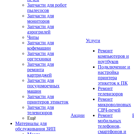
Запчасти для робот
пылесосов
Запчасти для
мониторов
Запчасти для
аэрогрилей
Чипы
Услуги
Запчасти для
кофемашин
Ремонт
Запчасти для
компьютеров и
оргтехники
ноутбуков
Запчасти для
Подключение и
ремонта
настройка
картриджей
принтера
Запчасти для
этикеток к ПК
посудомоечных
Ремонт
машин
телевизоров
Запчасти для
Ремонт
принтеров этикеток
микроволновых
Запчасти для
СВЧ-печей
телевизоров
Акции
Ремонт
Ещё
мобильных
Материалы для
телефонов,
обслуживания ЗИП
смартфонов и