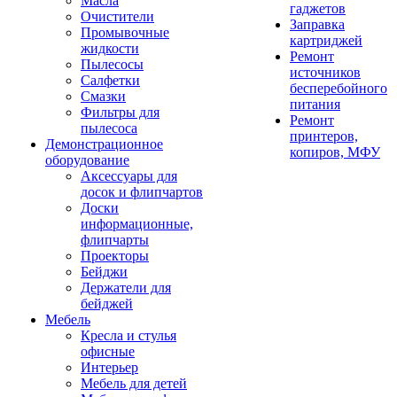
Масла
гаджетов
Очистители
Заправка
Промывочные
картриджей
жидкости
Ремонт
Пылесосы
источников
Салфетки
бесперебойного
Смазки
питания
Фильтры для
Ремонт
пылесоса
принтеров,
Демонстрационное
копиров, МФУ
оборудование
Аксессуары для
досок и флипчартов
Доски
информационные,
флипчарты
Проекторы
Бейджи
Держатели для
бейджей
Мебель
Кресла и стулья
офисные
Интерьер
Мебель для детей