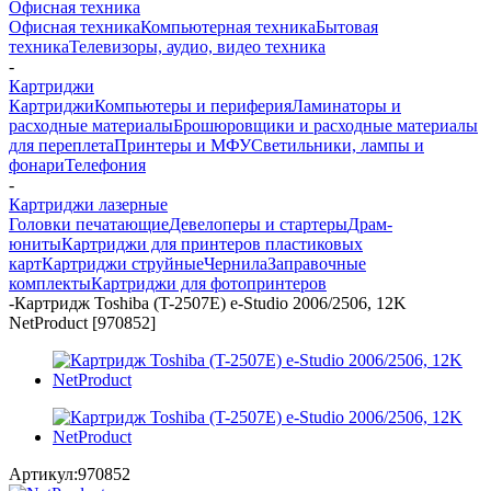
Офисная техника
Офисная техника
Компьютерная техника
Бытовая
техника
Телевизоры, аудио, видео техника
-
Картриджи
Картриджи
Компьютеры и периферия
Ламинаторы и
расходные материалы
Брошюровщики и расходные материалы
для переплета
Принтеры и МФУ
Светильники, лампы и
фонари
Телефония
-
Картриджи лазерные
Головки печатающие
Девелоперы и стартеры
Драм-
юниты
Картриджи для принтеров пластиковых
карт
Картриджи струйные
Чернила
Заправочные
комплекты
Картриджи для фотопринтеров
-
Картридж Toshiba (T-2507E) e-Studio 2006/2506, 12K
NetProduct [970852]
Артикул:
970852