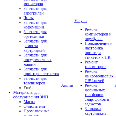
мониторов
Запчасти для
аэрогрилей
Чипы
Услуги
Запчасти для
кофемашин
Ремонт
Запчасти для
компьютеров и
оргтехники
ноутбуков
Запчасти для
Подключение и
ремонта
настройка
картриджей
принтера
Запчасти для
этикеток к ПК
посудомоечных
Ремонт
машин
телевизоров
Запчасти для
Ремонт
принтеров этикеток
микроволновых
Запчасти для
СВЧ-печей
телевизоров
Акции
Ремонт
Ещё
мобильных
Материалы для
телефонов,
обслуживания ЗИП
смартфонов и
Масла
гаджетов
Очистители
Заправка
Промывочные
картриджей
жидкости