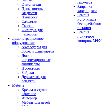
Масла
гаджетов
Очистители
Заправка
Промывочные
картриджей
жидкости
Ремонт
Пылесосы
источников
Салфетки
бесперебойного
Смазки
питания
Фильтры для
Ремонт
пылесоса
принтеров,
Демонстрационное
копиров, МФУ
оборудование
Аксессуары для
досок и флипчартов
Доски
информационные,
флипчарты
Проекторы
Бейджи
Держатели для
бейджей
Мебель
Кресла и стулья
офисные
Интерьер
Мебель для детей