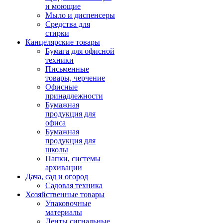
и моющие
Мыло и диспенсеры
Средства для
стирки
Канцелярские товары
Бумага для офисной
техники
Письменные
товары, черчение
Офисные
принадлежности
Бумажная
продукция для
офиса
Бумажная
продукция для
школы
Папки, системы
архивации
Дача, сад и огород
Садовая техника
Хозяйственные товары
Упаковочные
материалы
Ленты сигнальные