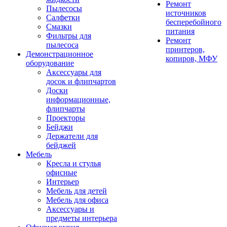
Ремонт
Пылесосы
источников
Салфетки
бесперебойного
Смазки
питания
Фильтры для
Ремонт
пылесоса
принтеров,
Демонстрационное
копиров, МФУ
оборудование
Аксессуары для
досок и флипчартов
Доски
информационные,
флипчарты
Проекторы
Бейджи
Держатели для
бейджей
Мебель
Кресла и стулья
офисные
Интерьер
Мебель для детей
Мебель для офиса
Аксессуары и
предметы интерьера