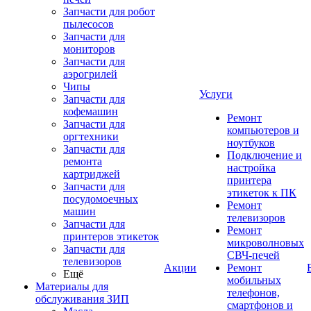
Запчасти для робот
пылесосов
Запчасти для
мониторов
Запчасти для
аэрогрилей
Чипы
Услуги
Запчасти для
кофемашин
Ремонт
Запчасти для
компьютеров и
оргтехники
ноутбуков
Запчасти для
Подключение и
ремонта
настройка
картриджей
принтера
Запчасти для
этикеток к ПК
посудомоечных
Ремонт
машин
телевизоров
Запчасти для
Ремонт
принтеров этикеток
микроволновых
Запчасти для
СВЧ-печей
телевизоров
Акции
Ремонт
Ещё
мобильных
Материалы для
телефонов,
обслуживания ЗИП
смартфонов и