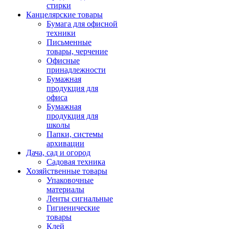
стирки
Канцелярские товары
Бумага для офисной
техники
Письменные
товары, черчение
Офисные
принадлежности
Бумажная
продукция для
офиса
Бумажная
продукция для
школы
Папки, системы
архивации
Дача, сад и огород
Садовая техника
Хозяйственные товары
Упаковочные
материалы
Ленты сигнальные
Гигиенические
товары
Клей