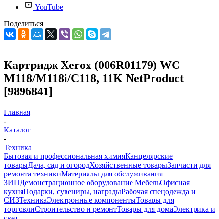
YouTube
Поделиться
Картридж Xerox (006R01179) WC
M118/M118i/C118, 11K NetProduct
[9896841]
Главная
-
Каталог
-
Техника
Бытовая и профессиональная химия
Канцелярские
товары
Дача, сад и огород
Хозяйственные товары
Запчасти для
ремонта техники
Материалы для обслуживания
ЗИП
Демонстрационное оборудование
Мебель
Офисная
кухня
Подарки, сувениры, награды
Рабочая спецодежда и
СИЗ
Техника
Электронные компоненты
Товары для
торговли
Строительство и ремонт
Товары для дома
Электрика и
свет