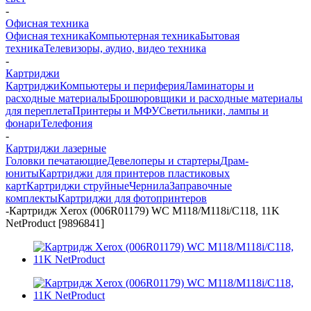
-
Офисная техника
Офисная техника
Компьютерная техника
Бытовая
техника
Телевизоры, аудио, видео техника
-
Картриджи
Картриджи
Компьютеры и периферия
Ламинаторы и
расходные материалы
Брошюровщики и расходные материалы
для переплета
Принтеры и МФУ
Светильники, лампы и
фонари
Телефония
-
Картриджи лазерные
Головки печатающие
Девелоперы и стартеры
Драм-
юниты
Картриджи для принтеров пластиковых
карт
Картриджи струйные
Чернила
Заправочные
комплекты
Картриджи для фотопринтеров
-
Картридж Xerox (006R01179) WC M118/M118i/C118, 11K
NetProduct [9896841]