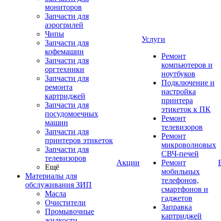
мониторов
Запчасти для
аэрогрилей
Чипы
Услуги
Запчасти для
кофемашин
Ремонт
Запчасти для
компьютеров и
оргтехники
ноутбуков
Запчасти для
Подключение и
ремонта
настройка
картриджей
принтера
Запчасти для
этикеток к ПК
посудомоечных
Ремонт
машин
телевизоров
Запчасти для
Ремонт
принтеров этикеток
микроволновых
Запчасти для
СВЧ-печей
телевизоров
Акции
Ремонт
Ещё
мобильных
Материалы для
телефонов,
обслуживания ЗИП
смартфонов и
Масла
гаджетов
Очистители
Заправка
Промывочные
картриджей
жидкости