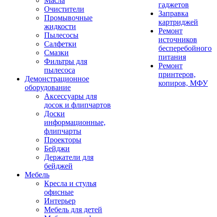
Масла
гаджетов
Очистители
Заправка
Промывочные
картриджей
жидкости
Ремонт
Пылесосы
источников
Салфетки
бесперебойного
Смазки
питания
Фильтры для
Ремонт
пылесоса
принтеров,
Демонстрационное
копиров, МФУ
оборудование
Аксессуары для
досок и флипчартов
Доски
информационные,
флипчарты
Проекторы
Бейджи
Держатели для
бейджей
Мебель
Кресла и стулья
офисные
Интерьер
Мебель для детей