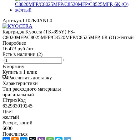
Артикул:
1T02K0ANL0
Картридж Kyocera (TK-895Y) FS-
C8020MFP/C8025MFP/C8520MFP/C8525MFP, 6К (O) жёлтый
Подробнее
16 473
руб.
/шт
Есть в наличии
(2)
-
+
В корзину
Купить в 1 клик
Рассчитать доставку
Характеристики
Тип расходного материалы
оригинальный
ШтрихКод
632983019245
Цвет
желтый
Ресурс, копий
6000
Поделиться