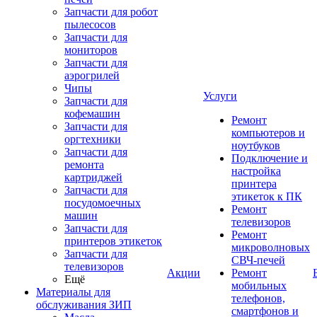
Запчасти для робот
пылесосов
Запчасти для
мониторов
Запчасти для
аэрогрилей
Чипы
Услуги
Запчасти для
кофемашин
Ремонт
Запчасти для
компьютеров и
оргтехники
ноутбуков
Запчасти для
Подключение и
ремонта
настройка
картриджей
принтера
Запчасти для
этикеток к ПК
посудомоечных
Ремонт
машин
телевизоров
Запчасти для
Ремонт
принтеров этикеток
микроволновых
Запчасти для
СВЧ-печей
телевизоров
Акции
Ремонт
Ещё
мобильных
Материалы для
телефонов,
обслуживания ЗИП
смартфонов и