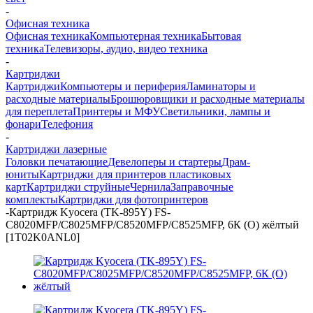
-
Офисная техника
Офисная техника
Компьютерная техника
Бытовая
техника
Телевизоры, аудио, видео техника
-
Картриджи
Картриджи
Компьютеры и периферия
Ламинаторы и
расходные материалы
Брошюровщики и расходные материалы
для переплета
Принтеры и МФУ
Светильники, лампы и
фонари
Телефония
-
Картриджи лазерные
Головки печатающие
Девелоперы и стартеры
Драм-
юниты
Картриджи для принтеров пластиковых
карт
Картриджи струйные
Чернила
Заправочные
комплекты
Картриджи для фотопринтеров
-
Картридж Kyocera (TK-895Y) FS-
C8020MFP/C8025MFP/C8520MFP/C8525MFP, 6К (O) жёлтый
[1T02K0ANL0]