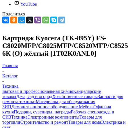
YouTube
Поделиться
Картридж Kyocera (TK-895Y) FS-
C8020MFP/C8025MFP/C8520MFP/C852
6К (O) жёлтый [1T02K0ANL0]
Главная
-
Каталог
-
Техника
Бытовая и профессиональная химия
Канцелярские
товары
Дача, сад и огород
Хозяйственные товары
Запчасти для
ремонта техники
Материалы для обслуживания
ЗИП
Демонстрационное оборудование
Мебель
Офисная
кухня
Подарки, сувениры, награды
Рабочая спецодежда и
СИЗ
Техника
Электронные компоненты
Товары для
торговли
Строительство и ремонт
Товары для дома
Электрика и
свет