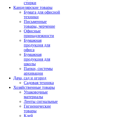
стирки
Канцелярские товары
Бумага для офисной
техники
Письменные
товары, черчение
Офисные
принадлежности
Бумажная
продукция для
офиса
Бумажная
продукция для
школы
Папки, системы
архивации
Дача, сад и огород
Садовая техника
Хозяйственные товары
Упаковочные
материалы
Ленты сигнальные
Гигиенические
товары
Клей