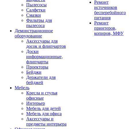
Ремонт
Пылесосы
источников
Салфетки
бесперебойного
Смазки
питания
Фильтры для
Ремонт
пылесоса
принтеров,
Демонстрационное
копиров, МФУ
оборудование
Аксессуары для
досок и флипчартов
Доски
информационные,
флипчарты
Проекторы
Бейджи
Держатели для
бейджей
Мебель
Кресла и стулья
офисные
Интерьер
Мебель для детей
Мебель для офиса
Аксессуары и
предметы интерьера