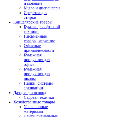
и моющие
Мыло и диспенсеры
Средства для
стирки
Канцелярские товары
Бумага для офисной
техники
Письменные
товары, черчение
Офисные
принадлежности
Бумажная
продукция для
офиса
Бумажная
продукция для
школы
Папки, системы
архивации
Дача, сад и огород
Садовая техника
Хозяйственные товары
Упаковочные
материалы
Ленты сигнальные