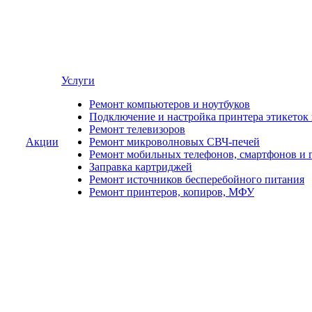
Услуги
Ремонт компьютеров и ноутбуков
Подключение и настройка принтера этикеток
Ремонт телевизоров
Акции
Ремонт микроволновых СВЧ-печей
Ремонт мобильных телефонов, смартфонов и 
Заправка картриджей
Ремонт источников бесперебойного питания
Ремонт принтеров, копиров, МФУ